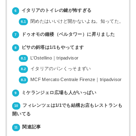
イタリアのトイレの鍵が怖すぎる
6
閉めたはいいけど開かないよね。知ってた。
6.1
ドゥオモの鐘楼（ベルタワー）に昇りました
7
ピサの斜塔は1/1もやってます
8
L’Ostellino｜tripadvisor
8.1
イタリアのパンくっそまずい
8.2
MCF Mercato Centrale Firenze｜tripadvisor
8.3
ミケランジェロ広場も人がいっぱい
9
フィレンツェは1/1でも結構お店もレストランも
10
開いてる
関連記事
11