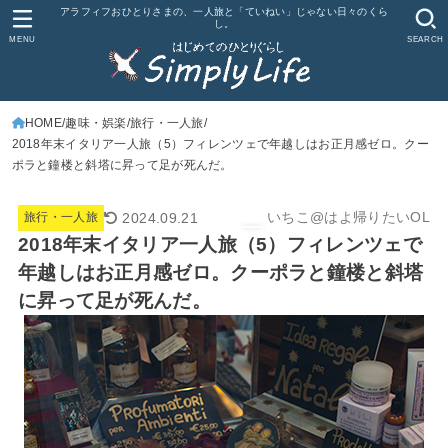
アラフィフおひとりさまの、一人旅と「ていねい」じゃない日々のくら
し。
MENU
SEARCH
HOME
趣味・娯楽
旅行・一人旅
2018年末イタリア一人旅（5）フィレンツェで年越しはお正月感ゼロ。クー
ポラと鐘楼と斜塔に昇って足が死んだ。
いちこ@はよ帰りたいOL
2024.09.21
旅行・一人旅
2018年末イタリア一人旅（5）フィレンツェで
年越しはお正月感ゼロ。クーポラと鐘楼と斜塔
に昇って足が死んだ。