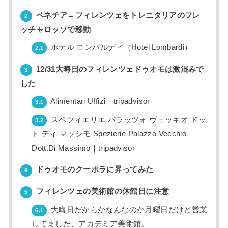
ベネチア→フィレンツェをトレニタリアのフレ
2
ッチャロッソで移動
ホテル ロンバルディ（Hotel Lombardi）
2.1
12/31大晦日のフィレンツェドゥオモは激混みで
3
した
Alimentari Uffizi｜tripadvisor
3.1
スペツィエリエ パラッツォ ヴェッキオ ドッ
3.2
ト ディ マッシモ Spezierie Palazzo Vecchio
Dott.Di Massimo｜tripadvisor
ドゥオモのクーポラに昇ってみた
4
フィレンツェの美術館の休館日に注意
5
大晦日だからかなんなのか月曜日だけど営業
5.1
してました、アカデミア美術館。