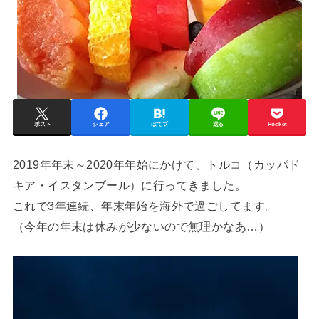
ポスト
シェア
はてブ
送る
Pocket
2019年年末～2020年年始にかけて、トルコ（カッパド
キア・イスタンブール）に行ってきました。
これで3年連続、年末年始を海外で過ごしてます。
（今年の年末は休みが少ないので無理かなあ…）