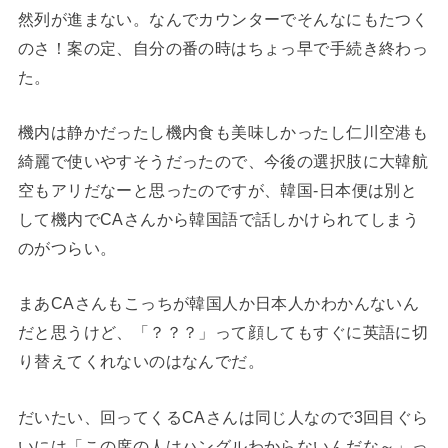
然列が進まない。なんでカウンターでそんなにもたつく
のさ！案の定、自分の番の時はちょっ早で手続き終わっ
た。
機内は静かだったし機内食も美味しかったし仁川空港も
綺麗で使いやすそうだったので、今後の選択肢に大韓航
空もアリだなーと思ったのですが、韓国-日本便は別と
して機内でCAさんから韓国語で話しかけられてしまう
のがつらい。
まあCAさんもこっちが韓国人か日本人かわかんないん
だと思うけど、「？？？」って顔してもすぐに英語に切
り替えてくれないのはなんでだ。
だいたい、回ってくるCAさんは同じ人なので3回目ぐら
いには「この席の人はハングルわからないんだな～」っ