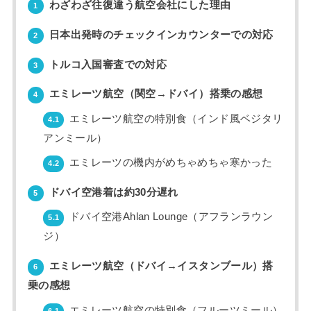
わざわざ往復違う航空会社にした理由
1
日本出発時のチェックインカウンターでの対応
2
トルコ入国審査での対応
3
エミレーツ航空（関空→ドバイ）搭乗の感想
4
エミレーツ航空の特別食（インド風ベジタリ
4.1
アンミール）
エミレーツの機内がめちゃめちゃ寒かった
4.2
ドバイ空港着は約30分遅れ
5
ドバイ空港Ahlan Lounge（アフランラウン
5.1
ジ）
エミレーツ航空（ドバイ→イスタンブール）搭
6
乗の感想
エミレーツ航空の特別食（フルーツミール）
6.1