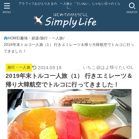
アラフィフおひとりさまの、一人旅と「ていねい」じゃない日々のくら
し。
MENU
SEARCH
HOME
趣味・娯楽
旅行・一人旅
2019年末トルコ一人旅（1） 行きエミレーツ＆帰り大韓航空でトルコに行っ
てきました！
いちこ@はよ帰りたいOL
2024.09.18
旅行・一人旅
2019年末トルコ一人旅（1） 行きエミレーツ＆
帰り大韓航空でトルコに行ってきました！