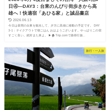
日④―DAY3：台東のんびり街歩きから高
雄へ！快適宿「あひる家」と誠品書店
2026.06.13
今日は昼間の台東を観光して、夕方に高雄に移動の予定です。 DAY
3-1：テイクアウトで朝ごはん おはようございます。やっぱりこの宿
すごく良い。絶対また来よ。 ▶🏠 Trip.comで路得行旅...
旅行・一人旅