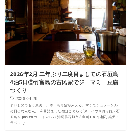
2026年2月 二年ぶり二度目ましての石垣島
4泊5日⑤竹富島の古民家でジーマミー豆腐
つくり
2026.04.29
早いものでもう最終日。本日も青空がみえる。マジでシュノーケル
の日はなんなん。 今回泊まった宿はこちら ゲストハウスおり姫＜石
垣島＞ posted with トマレバ 沖縄県石垣市八島町1-8-7[地図] 楽天ト
ラベル じ...