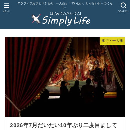
アラフィフおひとりさまの、一人旅と「ていねい」じゃない日々のくら
し。
MENU
SEARCH
旅行・一人旅
2026年7月だいたい10年ぶり二度目まして