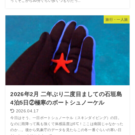
ってそこから30分ぐらい歩くつもりだっ...
旅行・一人旅
2026年2月 二年ぶり二度目ましての石垣島
4泊5日②極寒のボートシュノーケル
2026.04.17
今日はそう、一日ボートシュノーケル（スキンダイビング）の日。
なのに雨降って風も強くて体感温度は6℃！ここは南国じゃなかった
のか…。後から気象庁のデータを見たらこの冬一番ぐらいの寒い日