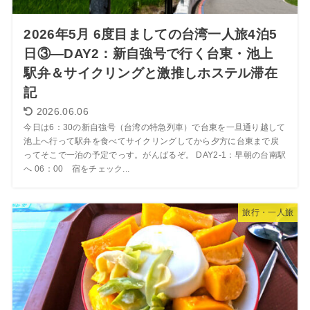
2026年5月 6度目ましての台湾一人旅4泊5
日③―DAY2：新自強号で行く台東・池上
駅弁＆サイクリングと激推しホステル滞在
記
2026.06.06
今日は6：30の新自強号（台湾の特急列車）で台東を一旦通り越して
池上へ行って駅弁を食べてサイクリングしてから夕方に台東まで戻
ってそこで一泊の予定でっす。がんばるぞ。 DAY2-1：早朝の台南駅
へ 06：00 宿をチェック...
旅行・一人旅