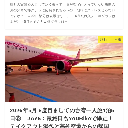
毎月の実績を入力していく表って、まだ数字が入っていない未来の
月の分まで棒グラフに反映されちゃうの、地味にストレスじゃない
ですか？ この空白部分は表示せずに、 ・4月だけ入力→棒グラフは1
本だけ・5月まで入力→棒グラフは自...
旅行・一人旅
2026年5月 6度目ましての台湾一人旅4泊5
日⑥―DAY6：最終日もYouBikeで爆走！
テイクアウト湯包と高雄空港からの帰国