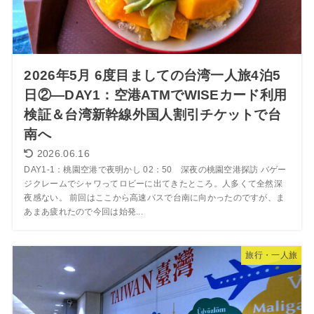
2026年5月 6度目ましての台湾一人旅4泊5
日②―DAY1：空港ATMでWISEカード利用
検証＆台湾新幹線外国人割引チケットで台
南へ
2026.06.16
DAY1-1：桃園空港で夜明かし 02：50 深夜の桃園空港探訪 バゲー
ジクレームでシャワってロビーに出てきたところ。人多くて全然深
夜感ない。 前回はここから高速バスで台南に向かったのですが、ま
あまあ疲れたので今回は始発...
旅行・一人旅