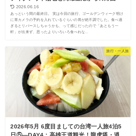
2026.06.16
あっという間の最終日。 実は今回の旅行、ゴールデンウィーク明け
に胃カメラの予約を入れているぐらいの胃が絶不調でした。食べ過
ぎるとリバースしちゃうかも、って感じだったので「あともう一
軒」が出来ず、思ったよりいろいろ食べれな...
旅行・一人旅
2026年5月 6度目ましての台湾一人旅4泊5
日⑤―DAY4：高雄王道観光！龍虎塔・逍