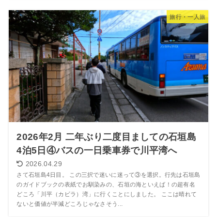
旅行・一人旅
2026年2月 二年ぶり二度目ましての石垣島
4泊5日④バスの一日乗車券で川平湾へ
2026.04.29
さて石垣島4日目。 この三択で迷いに迷って③を選択。行先は石垣島
のガイドブックの表紙でお馴染みの、石垣の海といえば！の超有名
どころ「川平（カビラ）湾」に行くことにしました。 ここは晴れて
ないと価値が半減どころじゃなさそう...