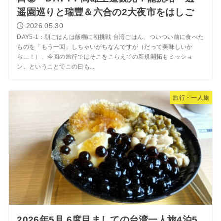
遥園巡りと瑞豐＆六合の2大夜市をはしご
2026.05.30
DAY5-1：朝ごはんは飯糰に初挑戦 台湾ごはん、ついつい前に食べた
ものを「もう一回」しちゃいがちなんですが（だって美味しいか
ら…！）、今回の旅行ではそこをこらえての新規開拓もミッショ
ン。ということでこの日も...
旅行・一人旅
2026年5月 6度目ましての台湾一人旅4泊5