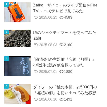
Zaiko（ザイコ）のライブ配信をFire
TV stickでテレビで見てみた
2025.06.29
4583
噂のシャクティマットを使ってみた
感想
2025.08.03
2160
｢陳情令｣の主題歌『忘羨（無羈）』
の歌詞に読み仮名振ってみた
2025.07.01
1880
ダイソーの「桃の木櫛」と5000円の
「柘植の櫛」を使い比べてみた感想
2026.06.16
1491