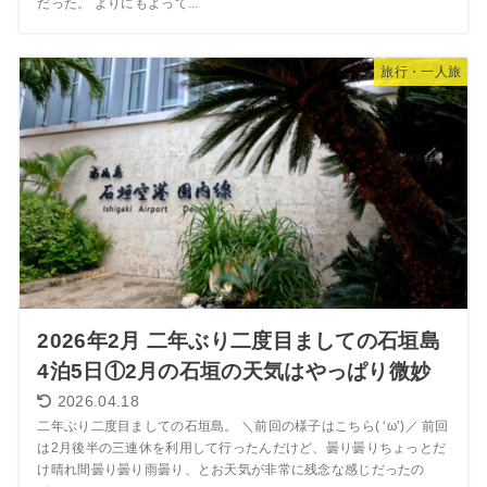
だった。 よりにもよって...
旅行・一人旅
2026年2月 二年ぶり二度目ましての石垣島
4泊5日①2月の石垣の天気はやっぱり微妙
2026.04.18
二年ぶり二度目ましての石垣島。 ＼前回の様子はこちら( ‘ω’)／ 前回
は2月後半の三連休を利用して行ったんだけど、曇り曇りちょっとだ
け晴れ間曇り曇り雨曇り、とお天気が非常に残念な感じだったの