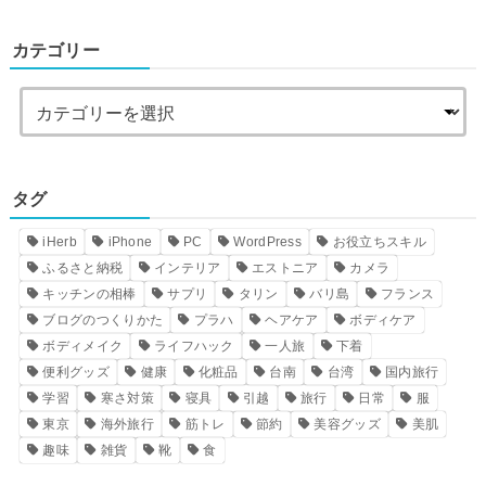
カテゴリー
タグ
iHerb
iPhone
PC
WordPress
お役立ちスキル
ふるさと納税
インテリア
エストニア
カメラ
キッチンの相棒
サプリ
タリン
バリ島
フランス
ブログのつくりかた
プラハ
ヘアケア
ボディケア
ボディメイク
ライフハック
一人旅
下着
便利グッズ
健康
化粧品
台南
台湾
国内旅行
学習
寒さ対策
寝具
引越
旅行
日常
服
東京
海外旅行
筋トレ
節約
美容グッズ
美肌
趣味
雑貨
靴
食