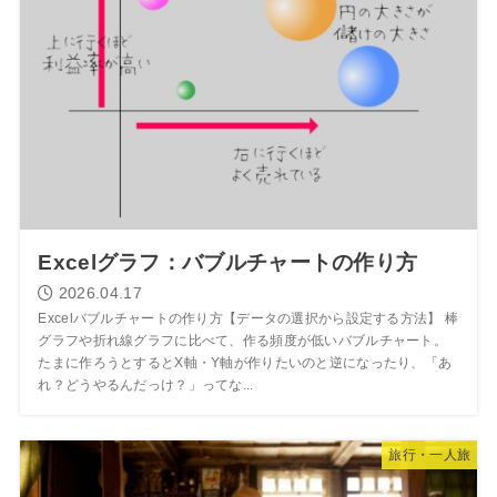
Excelグラフ：バブルチャートの作り方
2026.04.17
Excelバブルチャートの作り方【データの選択から設定する方法】 棒
グラフや折れ線グラフに比べて、作る頻度が低いバブルチャート。
たまに作ろうとするとX軸・Y軸が作りたいのと逆になったり、「あ
れ？どうやるんだっけ？」ってな...
旅行・一人旅