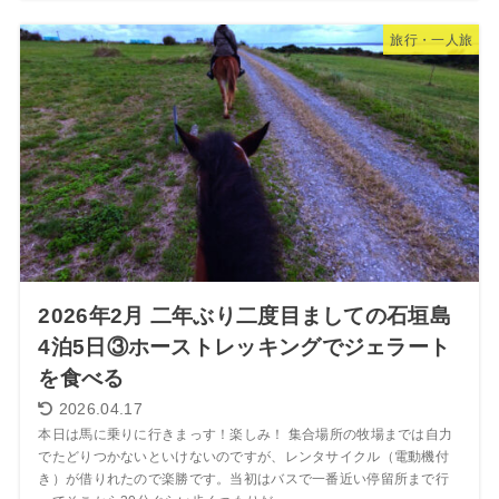
旅行・一人旅
2026年2月 二年ぶり二度目ましての石垣島
4泊5日③ホーストレッキングでジェラート
を食べる
2026.04.17
本日は馬に乗りに行きまっす！楽しみ！ 集合場所の牧場までは自力
でたどりつかないといけないのですが、レンタサイクル（電動機付
き）が借りれたので楽勝です。当初はバスで一番近い停留所まで行