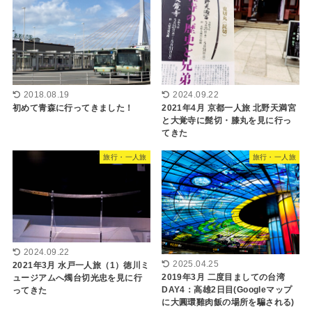
2018.08.19
2024.09.22
初めて青森に行ってきました！
2021年4月 京都一人旅 北野天満宮
と大覚寺に髭切・膝丸を見に行っ
てきた
旅行・一人旅
旅行・一人旅
2024.09.22
2025.04.25
2021年3月 水戸一人旅（1）徳川ミ
2019年3月 二度目ましての台湾
ュージアムへ燭台切光忠を見に行
DAY4：高雄2日目(Googleマップ
ってきた
に大圓環雞肉飯の場所を騙される)