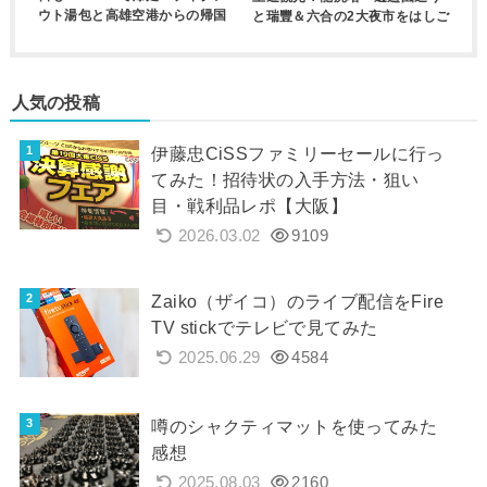
ウト湯包と高雄空港からの帰国
と瑞豐＆六合の2大夜市をはしご
人気の投稿
伊藤忠CiSSファミリーセールに行っ
てみた！招待状の入手方法・狙い
目・戦利品レポ【大阪】
2026.03.02
9109
Zaiko（ザイコ）のライブ配信をFire
TV stickでテレビで見てみた
2025.06.29
4584
噂のシャクティマットを使ってみた
感想
2025.08.03
2160