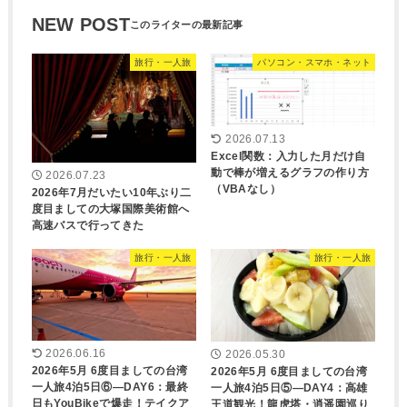
NEW POST
旅行・一人旅
パソコン・スマホ・ネット
2026.07.13
Excel関数：入力した月だけ自
動で棒が増えるグラフの作り方
2026.07.23
（VBAなし）
2026年7月だいたい10年ぶり二
度目ましての大塚国際美術館へ
高速バスで行ってきた
旅行・一人旅
旅行・一人旅
2026.06.16
2026.05.30
2026年5月 6度目ましての台湾
2026年5月 6度目ましての台湾
一人旅4泊5日⑥―DAY6：最終
一人旅4泊5日⑤―DAY4：高雄
日もYouBikeで爆走！テイクア
王道観光！龍虎塔・逍遥園巡り