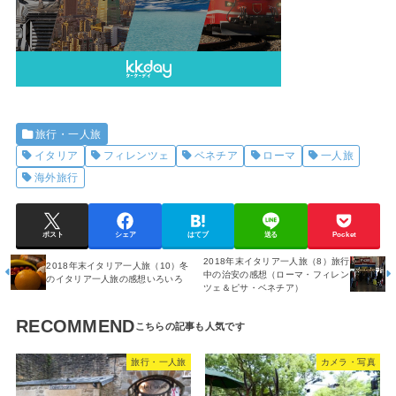
旅行・一人旅
イタリア
フィレンツェ
ベネチア
ローマ
一人旅
海外旅行
ポスト
シェア
はてブ
送る
Pocket
2018年末イタリア一人旅（8）旅行
2018年末イタリア一人旅（10）冬
中の治安の感想（ローマ・フィレン
のイタリア一人旅の感想いろいろ
ツェ＆ピサ・ベネチア）
RECOMMEND
旅行・一人旅
カメラ・写真