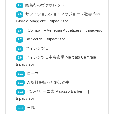
離島行のヴァポレット
2.4
サン・ジョルジョ・マッジョーレ教会 San
2.5
Giorgio Maggiore｜tripadvisor
I Compari – Venetian Appetizers｜tripadvisor
2.6
Bar Verde｜tripadvisor
2.7
フィレンツェ
2.8
フィレンツェ中央市場 Mercato Centrale｜
2.9
tripadvisor
ローマ
2.10
入場料を払った施設の中
2.11
バルベリーニ宮 Palazzo Barberini｜
2.12
tripadvisor
三越
2.13