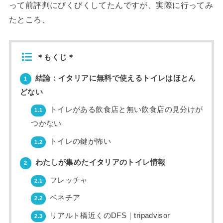
って前評判にびくびくしてたんですが、実際に行ってみ
たところ、
＊もくじ＊
結論：イタリアに無料で使えるトイレはほとん
1
どない
トイレがある飲食店と無い飲食店の見分けが
1.1
つかない
トイレの鍵が怖い
1.2
わたしが集めたイタリアのトイレ情報
2
フレッチャ
2.1
ベネチア
2.2
リアルト橋近くのDFS｜tripadvisor
2.3