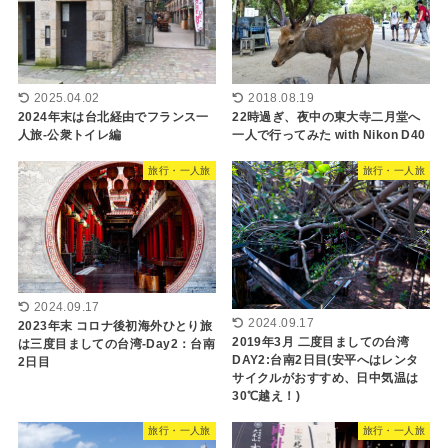
2025.04.02
2018.08.19
2024年末は台北経由でフランス一
22時過ぎ、夜中の東大寺二月堂へ
人旅-公衆トイレ編
一人で行ってみた with Nikon D40
旅行・一人旅
旅行・一人旅
2024.09.17
2024.09.17
2023年末 コロナ後初海外ひとり旅
2019年3月 二度目ましての台湾
は三度目ましての台湾-Day2：台南
DAY2:台南2日目(安平へはレンタ
2日目
サイクルがおすすめ、日中気温は
30℃越え！)
旅行・一人旅
旅行・一人旅