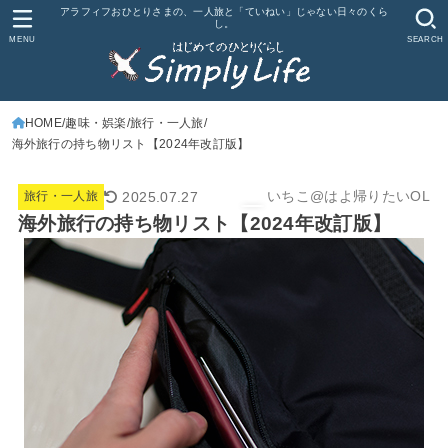
アラフィフおひとりさまの、一人旅と「ていねい」じゃない日々のくら
し。
MENU
SEARCH
HOME
趣味・娯楽
旅行・一人旅
海外旅行の持ち物リスト【2024年改訂版】
いちこ@はよ帰りたいOL
2025.07.27
旅行・一人旅
海外旅行の持ち物リスト【2024年改訂版】