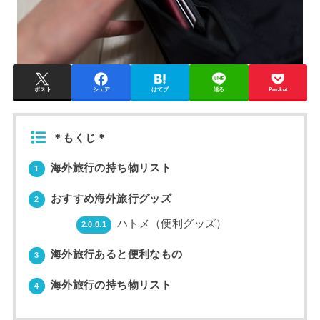
ポスト
シェア
はてブ
送る
Pocket
＊もくじ＊
海外旅行の持ち物リスト
1
おすすめ海外旅行グッズ
2
ハトメ（便利グッズ）
2.0.0.1
海外旅行あると便利なもの
3
海外旅行の持ち物リスト
4