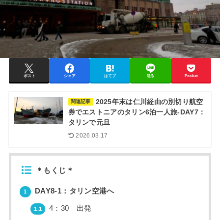
ポスト
シェア
はてブ
送る
Pocket
2025年末は仁川経由の別切り航空
関連記事
券でエストニアのタリン6泊一人旅-DAY7：
タリンで元旦
2026.03.17
＊もくじ＊
DAY8-1：タリン空港へ
1
4：30 出発
1.1