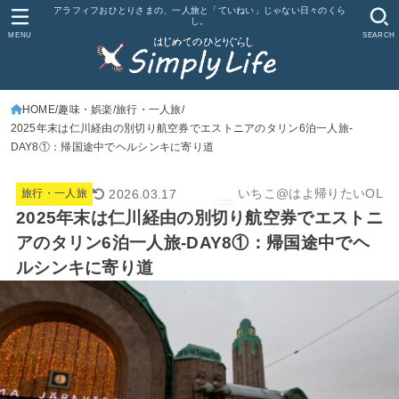
アラフィフおひとりさまの、一人旅と「ていねい」じゃない日々のくら
し。
MENU
SEARCH
HOME
趣味・娯楽
旅行・一人旅
2025年末は仁川経由の別切り航空券でエストニアのタリン6泊一人旅-
DAY8①：帰国途中でヘルシンキに寄り道
いちこ@はよ帰りたいOL
2026.03.17
旅行・一人旅
2025年末は仁川経由の別切り航空券でエストニ
アのタリン6泊一人旅-DAY8①：帰国途中でヘ
ルシンキに寄り道