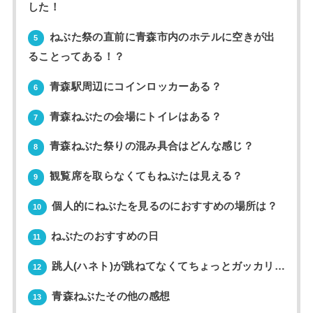
した！
ねぶた祭の直前に青森市内のホテルに空きが出
5
ることってある！？
青森駅周辺にコインロッカーある？
6
青森ねぶたの会場にトイレはある？
7
青森ねぶた祭りの混み具合はどんな感じ？
8
観覧席を取らなくてもねぶたは見える？
9
個人的にねぶたを見るのにおすすめの場所は？
10
ねぶたのおすすめの日
11
跳人(ハネト)が跳ねてなくてちょっとガッカリ…
12
青森ねぶたその他の感想
13