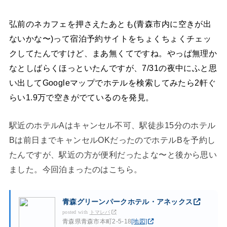
弘前のネカフェを押さえたあとも(青森市内に空きが出
ないかな〜)って宿泊予約サイトをちょくちょくチェッ
クしてたんですけど、まあ無くてですね。やっぱ無理か
なとしばらくほっといたんですが、7/31の夜中にふと思
い出してGoogleマップでホテルを検索してみたら2軒ぐ
らい1.9万で空きがでているのを発見。
駅近のホテルAはキャンセル不可、駅徒歩15分のホテル
Bは前日までキャンセルOKだったのでホテルBを予約し
たんですが、駅近の方が便利だったよな〜と後から思い
ました。今回泊まったのはこちら。
青森グリーンパークホテル・アネックス
posted with
トマレバ
青森県青森市本町2-5-18
[地図]