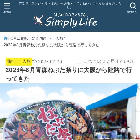
アラフィフおひとりさまの、一人旅と「ていねい」じゃない日々のくら
し。
MENU
SEARCH
HOME
趣味・娯楽
旅行・一人旅
2023年8月青森ねぶた祭りに大阪から陸路で行ってきた
いちこ@はよ帰りたいOL
2025.07.29
旅行・一人旅
2023年8月青森ねぶた祭りに大阪から陸路で行
ってきた