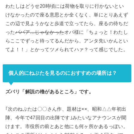
わたしはどうせ20時頃には荷物を取りに行かないとい
けなかったので座る意思とか全くなく、単にとりあえず
この辺で見ようかなと歩道で立ってたら、座るの待ちだ
った
ババア…じゃなかった
オバ様に「ちょっと！わたし
らここでずっと待ってるんだから、アンタ先いかんとい
てよ！！」とかってツメられてハァ？って感じでした。
個人的にねぶたを見るのにおすすめの場所は？
ズバリ「解説の櫓があるところ」です。
｢次のねぶたは〇〇さん作、題材は××、昭和△△年初出
陣、今年で47回目の出陣です｣みたいなアナウンスが聞
けます。市役所の前とあと他にも何ヶ所かあるっぽい。