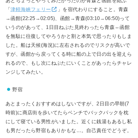
あとちょっとやってみたかったのが青森と函館を結ぶ
「
津軽海峡フェリー
」を宿代わりにすること。青森
→函館(22:25→02:05)、函館→青森(03:10→06:50)って
いうのがあって、1日目ねぶた見終わったら青森⇔函館
を無駄に往復してやろうかと割と本気で思ったりもしま
した。船は天候(海況)に左右されるのでリスクが高いで
すが、函館から戻ってくる時に船の上で日の出を迎えら
れるので、もし次にねぶたにいくことがあったらチャレ
ンジしてみたい。
野宿
あとまったくおすすめはしないですが、2日目の早朝(7
時前)に商店街を歩いてたらベンチでバックパックを枕
にして寝ている男性がいました。近くに銭湯もあるし私
も男だったら野宿もありかもな…。自己責任でどうぞ。