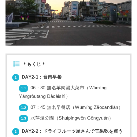
＊もくじ＊
DAY2-1：台南早餐
1
06：30 無名羊肉湯大菜市（Wúmíng
1.1
Yángròutāng Dàcàishì）
07：45 無名早餐店（Wúmíng Zǎocāndiàn）
1.2
水萍溫公園（Shuǐpíngwēn Gōngyuán）
1.3
DAY2-2：ドライフルーツ屋さんで芒果乾を買う
2