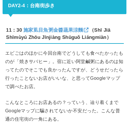
DAY2-4：台南街歩き
11：30
施家虱目魚粥金醬蔬果涼麵
（Shī Jiā
Shīmùyú Zhōu Jīnjiàng Shūguǒ Liángmiàn）
エビごはのほかに今回台南でどうしても食べたかったも
のが「焼きサバヒー」。宿に近い阿堂鹹粥にあるのは知
ってたのでそこでも良かったんですが、どうせだったら
行ったことないお店がいいな、と思ってGoogleマップ
で調べたお店。
こんなところにお店あるの？っていう、辿り着くまで
Googleマップに騙されてないか不安だった。こんな普
通の住宅街の一角にある。