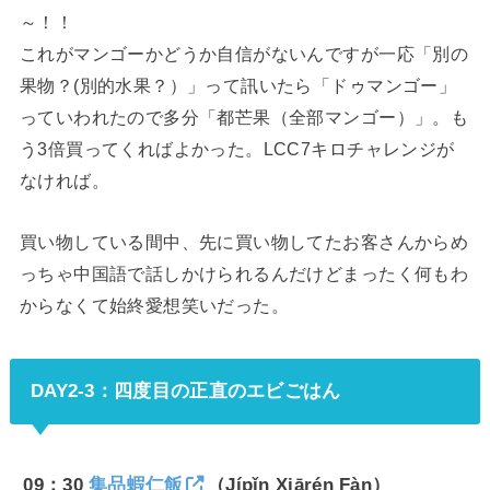
～！！
これがマンゴーかどうか自信がないんですが一応「別の
果物？(別的水果？）」って訊いたら「ドゥマンゴー」
っていわれたので多分「都芒果（全部マンゴー）」。も
う3倍買ってくればよかった。LCC7キロチャレンジが
なければ。
買い物している間中、先に買い物してたお客さんからめ
っちゃ中国語で話しかけられるんだけどまったく何もわ
からなくて始終愛想笑いだった。
DAY2-3：四度目の正直のエビごはん
09：30
集品蝦仁飯
（Jípǐn Xiārén Fàn）