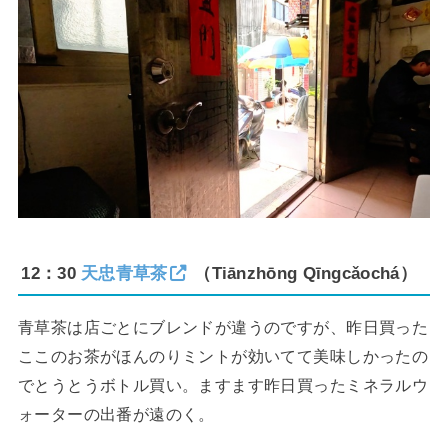
12：30
天忠青草茶
（Tiānzhōng Qīngcǎochá）
青草茶は店ごとにブレンドが違うのですが、昨日買った
ここのお茶がほんのりミントが効いてて美味しかったの
でとうとうボトル買い。ますます昨日買ったミネラルウ
ォーターの出番が遠のく。