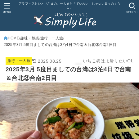
アラフィフおひとりさまの、一人旅と「ていねい」じゃない日々のくら
し。
MENU
SEARCH
HOME
趣味・娯楽
旅行・一人旅
2025年3月 5度目ましての台湾は3泊4日で台南＆台北③台南2日目
いちこ@はよ帰りたいOL
2025.08.25
旅行・一人旅
2025年3月 5度目ましての台湾は3泊4日で台南
＆台北③台南2日目