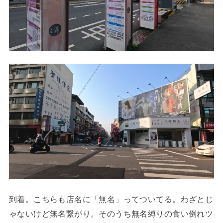
到着。こちらも店名に「無名」ってついてる。わざとじ
ゃないけど無名繋がり。そのうち無名縛りの食い倒れツ