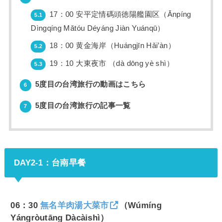
17：00 安平定情碼頭徳陽艦園区（Ānpíng
5.1
Dìngqíng Mǎtóu Déyáng Jiàn Yuánqū）
18：00 黄金海岸（Huángjīn Hǎi’àn）
5.2
19：10 大東夜市 （dà dōng yè shì）
5.3
5度目の台湾旅行の動画はこちら
6
5度目の台湾旅行の記事一覧
7
DAY2-1：台南早餐
06：30
無名羊肉湯大菜市
（Wúmíng
Yángròutāng Dàcàishì）