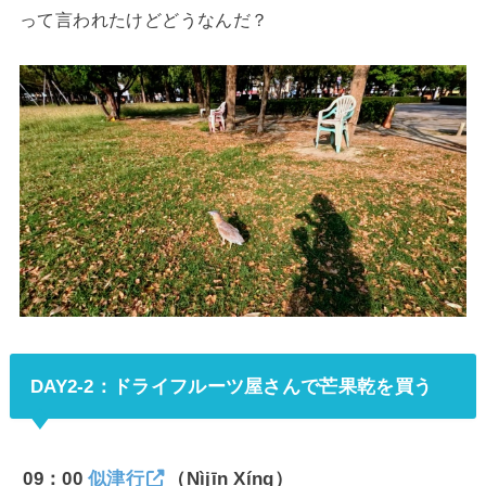
って言われたけどどうなんだ？
DAY2-2：ドライフルーツ屋さんで芒果乾を買う
09：00
似津行
（Nìjīn Xíng）