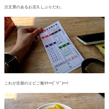
注文票のあるお店久しぶりだわ。
これが念願のエビご飯ｷﾀ━(ﾟ∀ﾟ)━!