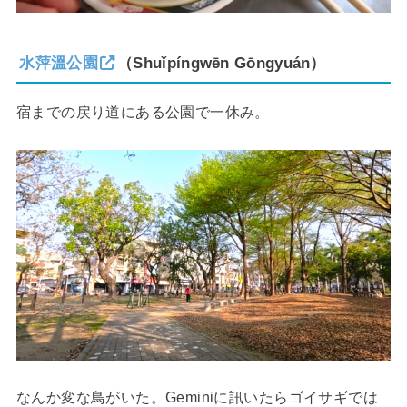
水萍溫公園
（Shuǐpíngwēn Gōngyuán）
宿までの戻り道にある公園で一休み。
なんか変な鳥がいた。Geminiに訊いたらゴイサギでは