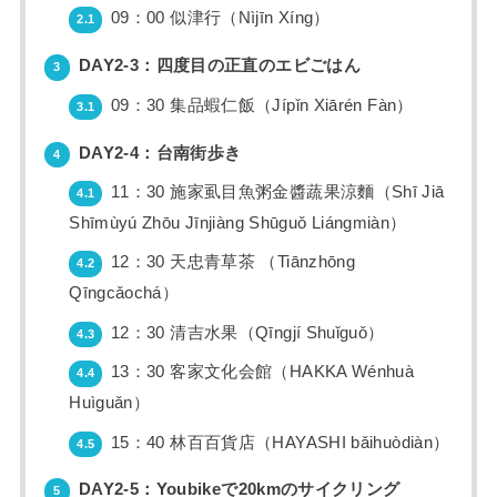
09：00 似津行（Nìjīn Xíng）
2.1
DAY2-3：四度目の正直のエビごはん
3
09：30 集品蝦仁飯（Jípǐn Xiārén Fàn）
3.1
DAY2-4：台南街歩き
4
11：30 施家虱目魚粥金醬蔬果涼麵（Shī Jiā
4.1
Shīmùyú Zhōu Jīnjiàng Shūguǒ Liángmiàn）
12：30 天忠青草茶 （Tiānzhōng
4.2
Qīngcǎochá）
12：30 清吉水果（Qīngjí Shuǐguǒ）
4.3
13：30 客家文化会館（HAKKA Wénhuà
4.4
Huìguǎn）
15：40 林百百貨店（HAYASHI bǎihuòdiàn）
4.5
DAY2-5：Youbikeで20kmのサイクリング
5