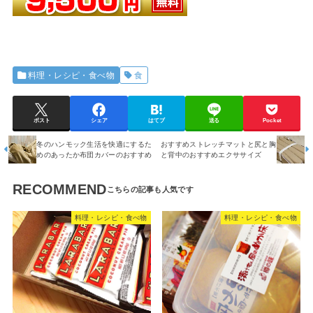
料理・レシピ・食べ物
食
ポスト
シェア
はてブ
送る
Pocket
冬のハンモック生活を快適にするた
おすすめストレッチマットと尻と胸
めのあったか布団カバーのおすすめ
と背中のおすすめエクササイズ
RECOMMEND
料理・レシピ・食べ物
料理・レシピ・食べ物