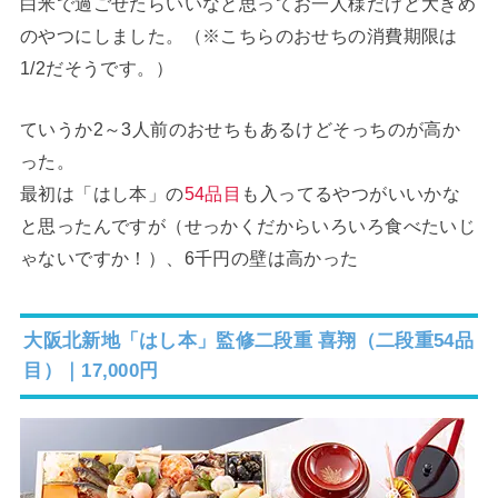
白米で過ごせたらいいなと思ってお一人様だけど大きめ
のやつにしました。（※こちらのおせちの消費期限は
1/2だそうです。）
ていうか2～3人前のおせちもあるけどそっちのが高か
った。
最初は「はし本」の
54品目
も入ってるやつがいいかな
と思ったんですが（せっかくだからいろいろ食べたいじ
ゃないですか！）、6千円の壁は高かった
大阪北新地「はし本」監修二段重 喜翔（二段重54品
目）｜17,000円