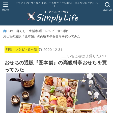
アラフィフおひとりさまの、一人旅と「ていねい」じゃない日々のくら
し。
MENU
SEARCH
HOME
暮らし・生活
料理・レシピ・食べ物
おせちの通販『匠本舗』の高級料亭おせちを買ってみた
2020.12.31
料理・レシピ・食べ物
いちこ@はよ帰りたいOL
おせちの通販『匠本舗』の高級料亭おせちを買
ってみた