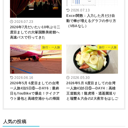
2026.07.13
Excel関数：入力した月だけ自
動で棒が増えるグラフの作り方
2026.07.23
（VBAなし）
2026年7月だいたい10年ぶり二
度目ましての大塚国際美術館へ
高速バスで行ってきた
旅行・一人旅
旅行・一人旅
2026.06.16
2026.05.30
2026年5月 6度目ましての台湾
2026年5月 6度目ましての台湾
一人旅4泊5日⑥―DAY6：最終
一人旅4泊5日⑤―DAY4：高雄
日もYouBikeで爆走！テイクア
王道観光！龍虎塔・逍遥園巡り
ウト湯包と高雄空港からの帰国
と瑞豐＆六合の2大夜市をはしご
人気の投稿