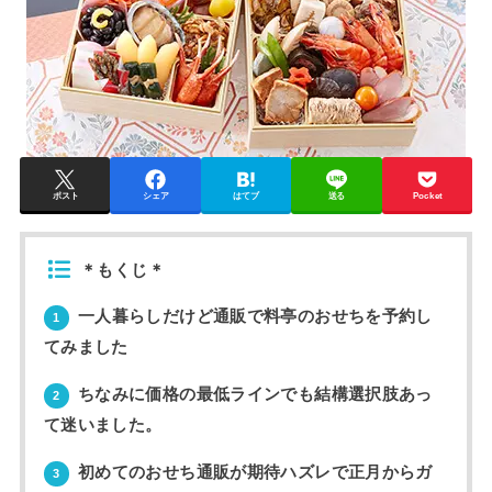
ポスト
シェア
はてブ
送る
Pocket
＊もくじ＊
一人暮らしだけど通販で料亭のおせちを予約し
1
てみました
ちなみに価格の最低ラインでも結構選択肢あっ
2
て迷いました。
初めてのおせち通販が期待ハズレで正月からガ
3