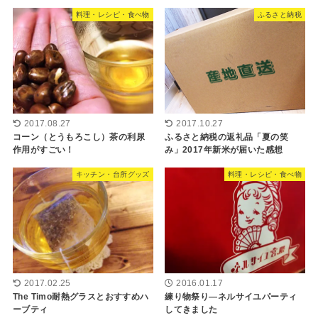
料理・レシピ・食べ物
ふるさと納税
2017.08.27
2017.10.27
コーン（とうもろこし）茶の利尿
ふるさと納税の返礼品「夏の笑
作用がすごい！
み」2017年新米が届いた感想
キッチン・台所グッズ
料理・レシピ・食べ物
2017.02.25
2016.01.17
The Timo耐熱グラスとおすすめハ
練り物祭り―ネルサイユパーティ
ーブティ
してきました