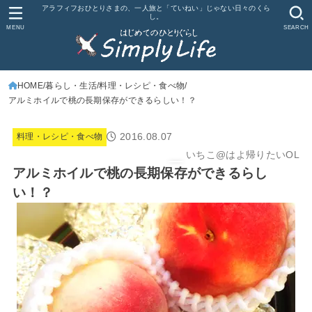
アラフィフおひとりさまの、一人旅と「ていねい」じゃない日々のくら
し。
MENU
SEARCH
HOME
暮らし・生活
料理・レシピ・食べ物
アルミホイルで桃の長期保存ができるらしい！？
2016.08.07
料理・レシピ・食べ物
いちこ@はよ帰りたいOL
アルミホイルで桃の長期保存ができるらし
い！？