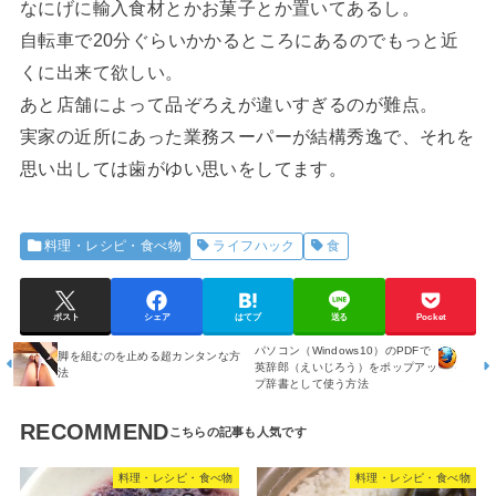
なにげに輸入食材とかお菓子とか置いてあるし。
自転車で20分ぐらいかかるところにあるのでもっと近
くに出来て欲しい。
あと店舗によって品ぞろえが違いすぎるのが難点。
実家の近所にあった業務スーパーが結構秀逸で、それを
思い出しては歯がゆい思いをしてます。
料理・レシピ・食べ物
ライフハック
食
ポスト
シェア
はてブ
送る
Pocket
パソコン（Windows10）のPDFで
脚を組むのを止める超カンタンな方
英辞郎（えいじろう）をポップアッ
法
プ辞書として使う方法
RECOMMEND
料理・レシピ・食べ物
料理・レシピ・食べ物