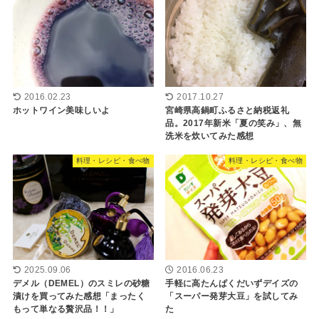
2016.02.23
2017.10.27
ホットワイン美味しいよ
宮崎県高鍋町ふるさと納税返礼
品。2017年新米「夏の笑み」、無
洗米を炊いてみた感想
料理・レシピ・食べ物
料理・レシピ・食べ物
2025.09.06
2016.06.23
デメル（DEMEL）のスミレの砂糖
手軽に高たんぱくだいずデイズの
漬けを買ってみた感想「まったく
「スーパー発芽大豆」を試してみ
もって単なる贅沢品！！」
た