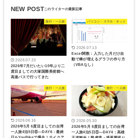
NEW POST
旅行・一人旅
パソコン・スマホ・ネット
2026.07.13
Excel関数：入力した月だけ自
動で棒が増えるグラフの作り方
2026.07.23
（VBAなし）
2026年7月だいたい10年ぶり二
度目ましての大塚国際美術館へ
高速バスで行ってきた
旅行・一人旅
旅行・一人旅
2026.06.16
2026.05.30
2026年5月 6度目ましての台湾
2026年5月 6度目ましての台湾
一人旅4泊5日⑥―DAY6：最終
一人旅4泊5日⑤―DAY4：高雄
日もYouBikeで爆走！テイクア
王道観光！龍虎塔・逍遥園巡り