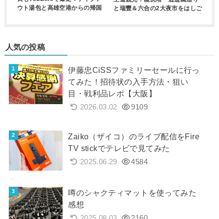
ウト湯包と高雄空港からの帰国
と瑞豐＆六合の2大夜市をはしご
人気の投稿
伊藤忠CiSSファミリーセールに行っ
てみた！招待状の入手方法・狙い
目・戦利品レポ【大阪】
2026.03.02
9109
Zaiko（ザイコ）のライブ配信をFire
TV stickでテレビで見てみた
2025.06.29
4584
噂のシャクティマットを使ってみた
感想
2025.08.03
2160