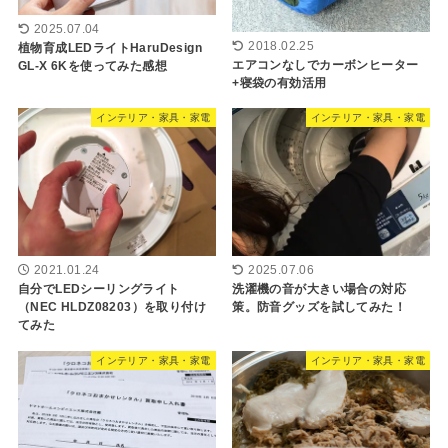
2025.07.04
2018.02.25
植物育成LEDライトHaruDesign
エアコンなしでカーボンヒーター
GL-X 6Kを使ってみた感想
+寝袋の有効活用
インテリア・家具・家電
インテリア・家具・家電
2021.01.24
2025.07.06
自分でLEDシーリングライト
洗濯機の音が大きい場合の対応
（NEC HLDZ08203）を取り付け
策。防音グッズを試してみた！
てみた
インテリア・家具・家電
インテリア・家具・家電