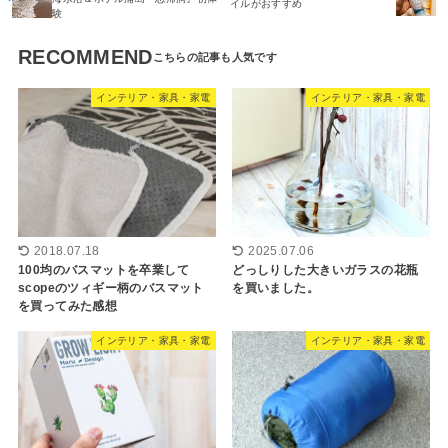
イルがおすすめ
験
RECOMMEND
インテリア・家具・家電
インテリア・家具・家電
2018.07.18
2025.07.06
100均のバスマットを卒業して
どっしりした大きいガラスの花瓶
scopeのツィギー柄のバスマット
を買いました。
を買ってみた感想
インテリア・家具・家電
インテリア・家具・家電