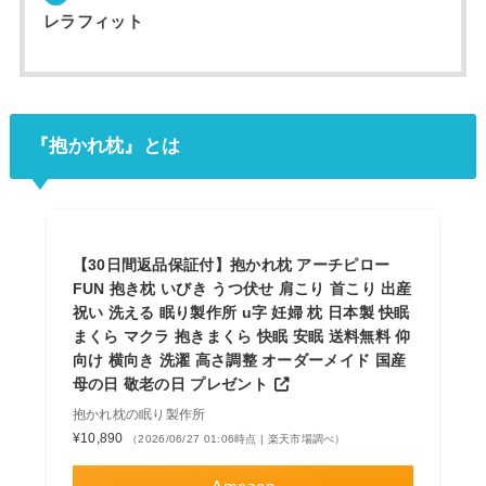
レラフィット
『抱かれ枕』とは
【30日間返品保証付】抱かれ枕 アーチピロー
FUN 抱き枕 いびき うつ伏せ 肩こり 首こり 出産
祝い 洗える 眠り製作所 u字 妊婦 枕 日本製 快眠
まくら マクラ 抱きまくら 快眠 安眠 送料無料 仰
向け 横向き 洗濯 高さ調整 オーダーメイド 国産
母の日 敬老の日 プレゼント
抱かれ枕の眠り製作所
¥10,890
（2026/06/27 01:06時点 | 楽天市場調べ）