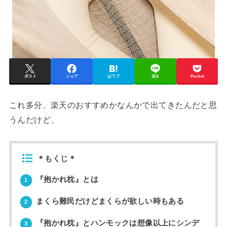
ポスト
シェア
はてブ
送る
Pocket
これ多分、楽天のおすすめかなんかで出てきたんだと思
うんだけど、
＊もくじ＊
『抱かれ枕』とは
1
まくら難民だけどまくらが欲しい時もある
2
『抱かれ枕』とハンモックは想像以上にシンデ
3