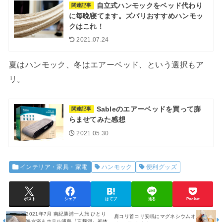
自立式ハンモックをベッド代わり
関連記事
に毎晩寝てます。ズバリおすすめハンモッ
クはこれ！
2021.07.24
夏はハンモック、冬はエアーベッド、という選択もア
リ。
Sableのエアーベッドを買って膨
関連記事
らませてみた感想
2021.05.30
インテリア・家具・家電
ハンモック
便利グッズ
ポスト
シェア
はてブ
送る
Pocket
2021年7月 南紀勝浦一人旅 ひとり
肩コリ首コリ安眠にマグネシウムオ
海水浴＆ホテル浦島『忘帰洞』初体