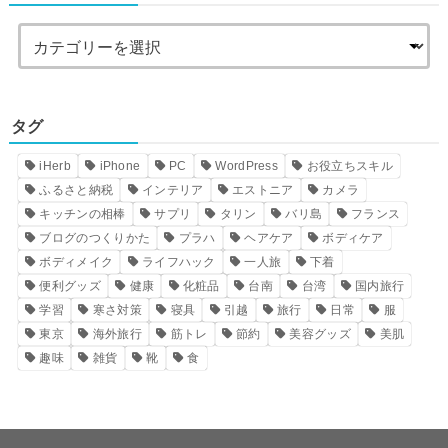
タグ
iHerb
iPhone
PC
WordPress
お役立ちスキル
ふるさと納税
インテリア
エストニア
カメラ
キッチンの相棒
サプリ
タリン
バリ島
フランス
ブログのつくりかた
プラハ
ヘアケア
ボディケア
ボディメイク
ライフハック
一人旅
下着
便利グッズ
健康
化粧品
台南
台湾
国内旅行
学習
寒さ対策
寝具
引越
旅行
日常
服
東京
海外旅行
筋トレ
節約
美容グッズ
美肌
趣味
雑貨
靴
食