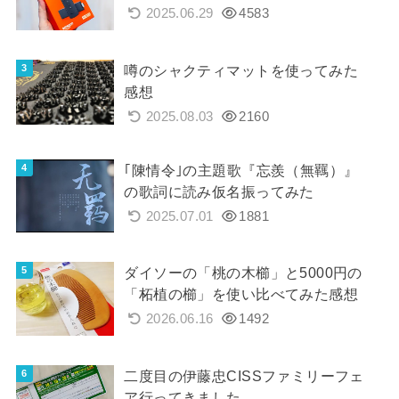
2025.06.29
4583
噂のシャクティマットを使ってみた
感想
2025.08.03
2160
｢陳情令｣の主題歌『忘羨（無羈）』
の歌詞に読み仮名振ってみた
2025.07.01
1881
ダイソーの「桃の木櫛」と5000円の
「柘植の櫛」を使い比べてみた感想
2026.06.16
1492
二度目の伊藤忠CISSファミリーフェ
ア行ってきました