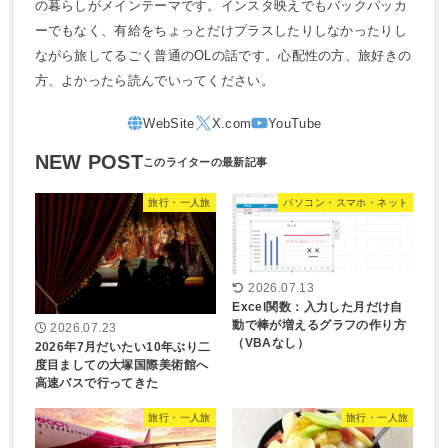
の暮らしがメインテーマです。インスタ映えでもバックパッカ
ーでもなく、有給をちょっとだけプラスしたりしなかったりし
ながら旅してるごく普通のOLの話です。心配性の方、旅好きの
方、よかったら読んでいってください。
NEW POST
旅行・一人旅
パソコン・スマホ・ネット
2026.07.13
Excel関数：入力した月だけ自
動で棒が増えるグラフの作り方
2026.07.23
（VBAなし）
2026年7月だいたい10年ぶり二
度目ましての大塚国際美術館へ
高速バスで行ってきた
旅行・一人旅
旅行・一人旅