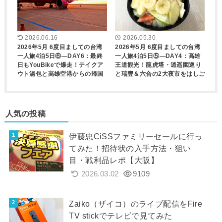
2026.06.16
2026.05.30
2026年5月 6度目ましての台湾
2026年5月 6度目ましての台湾
一人旅4泊5日⑥―DAY6：最終
一人旅4泊5日⑤―DAY4：高雄
日もYouBikeで爆走！テイクア
王道観光！龍虎塔・逍遥園巡り
ウト湯包と高雄空港からの帰国
と瑞豐＆六合の2大夜市をはしご
人気の投稿
伊藤忠CiSSファミリーセールに行っ
てみた！招待状の入手方法・狙い
目・戦利品レポ【大阪】
2026.03.02
9109
Zaiko（ザイコ）のライブ配信をFire
TV stickでテレビで見てみた