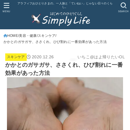
アラフィフおひとりさまの、一人旅と「ていねい」じゃない日々のくら
し。
MENU
SEARCH
HOME
美容・健康
スキンケア
かかとのガサガサ、ささくれ、ひび割れに一番効果があった方法
2020.12.26
いちこ@はよ帰りたいOL
スキンケア
かかとのガサガサ、ささくれ、ひび割れに一番
効果があった方法