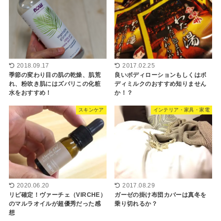
2018.09.17
2017.02.25
季節の変わり目の肌の乾燥、肌荒
良いボディローションもしくはボ
れ、粉吹き肌にはズバリこの化粧
ディミルクのおすすめ知りません
水をおすすめ！
か！？
スキンケア
インテリア・家具・家電
2020.06.20
2017.08.29
リピ確定！ヴァーチェ（VIRCHE）
ガーゼの掛け布団カバーは真冬を
のマルラオイルが超優秀だった感
乗り切れるか？
想