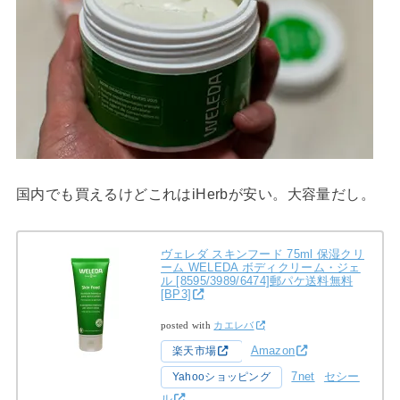
国内でも買えるけどこれはiHerbが安い。大容量だし。
ヴェレダ スキンフード 75ml 保湿クリ
ーム WELEDA ボディクリーム・ジェ
ル [8595/3989/6474]郵パケ送料無料
[BP3]
posted with
カエレバ
Amazon
楽天市場
7net
セシー
Yahooショッピング
ル