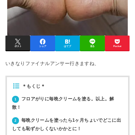
ポスト
シェア
はてブ
送る
Pocket
いきなりファイナルアンサー行きますね、
＊もくじ＊
フロアがりに毎晩クリームを塗る。以上。解
1
散！
毎晩クリームを塗ったら1ヶ月ちょいでどこに出
2
しても恥ずかしくないかかとに！