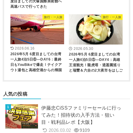
度目ましての大塚国際美術館へ
高速バスで行ってきた
旅行・一人旅
旅行・一人旅
2026.06.16
2026.05.30
2026年5月 6度目ましての台湾
2026年5月 6度目ましての台湾
一人旅4泊5日⑥―DAY6：最終
一人旅4泊5日⑤―DAY4：高雄
日もYouBikeで爆走！テイクア
王道観光！龍虎塔・逍遥園巡り
ウト湯包と高雄空港からの帰国
と瑞豐＆六合の2大夜市をはしご
人気の投稿
伊藤忠CiSSファミリーセールに行っ
てみた！招待状の入手方法・狙い
目・戦利品レポ【大阪】
2026.03.02
9109