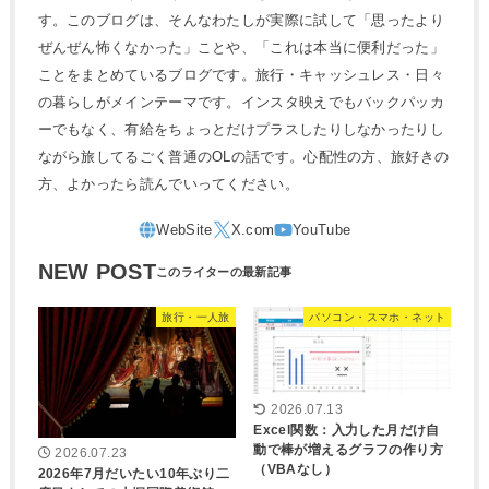
す。このブログは、そんなわたしが実際に試して「思ったより
ぜんぜん怖くなかった」ことや、「これは本当に便利だった」
ことをまとめているブログです。旅行・キャッシュレス・日々
の暮らしがメインテーマです。インスタ映えでもバックパッカ
ーでもなく、有給をちょっとだけプラスしたりしなかったりし
ながら旅してるごく普通のOLの話です。心配性の方、旅好きの
方、よかったら読んでいってください。
NEW POST
旅行・一人旅
パソコン・スマホ・ネット
2026.07.13
Excel関数：入力した月だけ自
動で棒が増えるグラフの作り方
2026.07.23
（VBAなし）
2026年7月だいたい10年ぶり二