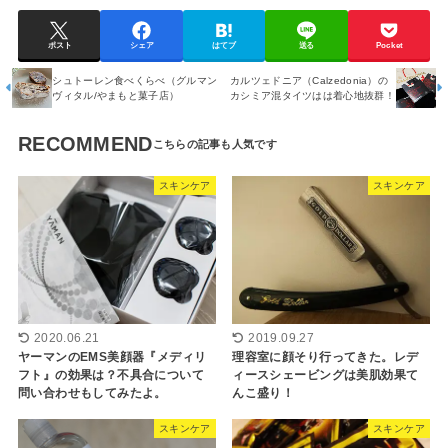
ポスト
シェア
はてブ
送る
Pocket
シュトーレン食べくらべ（グルマン
カルツェドニア（Calzedonia）の
ヴィタル/やまもと菓子店）
カシミア混タイツはは着心地抜群！
RECOMMEND
スキンケア
スキンケア
2020.06.21
2019.09.27
ヤーマンのEMS美顔器『メディリ
理容室に顔そり行ってきた。レデ
フト』の効果は？不具合について
ィースシェービングは美肌効果て
問い合わせもしてみたよ。
んこ盛り！
スキンケア
スキンケア