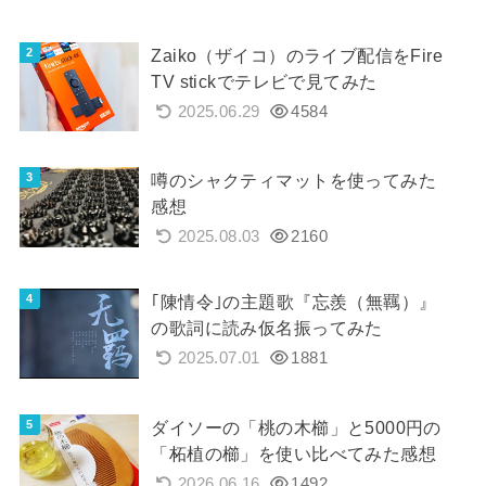
Zaiko（ザイコ）のライブ配信をFire
TV stickでテレビで見てみた
2025.06.29
4584
噂のシャクティマットを使ってみた
感想
2025.08.03
2160
｢陳情令｣の主題歌『忘羨（無羈）』
の歌詞に読み仮名振ってみた
2025.07.01
1881
ダイソーの「桃の木櫛」と5000円の
「柘植の櫛」を使い比べてみた感想
2026.06.16
1492