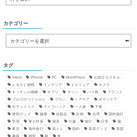
カテゴリー
タグ
iHerb
iPhone
PC
WordPress
お役立ちスキル
ふるさと納税
インテリア
エストニア
カメラ
キッチンの相棒
サプリ
タリン
バリ島
フランス
ブログのつくりかた
プラハ
ヘアケア
ボディケア
ボディメイク
ライフハック
一人旅
下着
便利グッズ
健康
化粧品
台南
台湾
国内旅行
学習
寒さ対策
寝具
引越
旅行
日常
服
東京
海外旅行
筋トレ
節約
美容グッズ
美肌
趣味
雑貨
靴
食