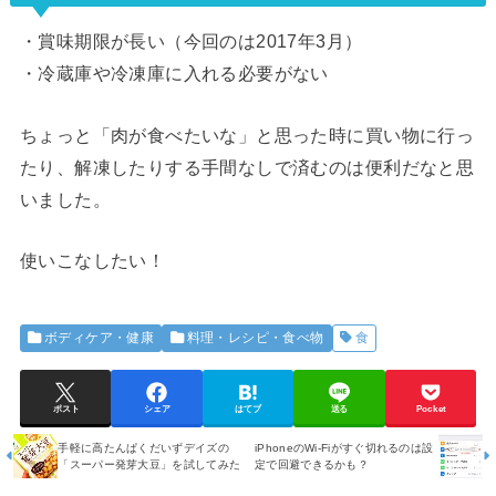
・賞味期限が長い（今回のは2017年3月）
・冷蔵庫や冷凍庫に入れる必要がない
ちょっと「肉が食べたいな」と思った時に買い物に行っ
たり、解凍したりする手間なしで済むのは便利だなと思
いました。
使いこなしたい！
ボディケア・健康
料理・レシピ・食べ物
食
ポスト
シェア
はてブ
送る
Pocket
手軽に高たんぱくだいずデイズの
iPhoneのWi-Fiがすぐ切れるのは設
「スーパー発芽大豆」を試してみた
定で回避できるかも？