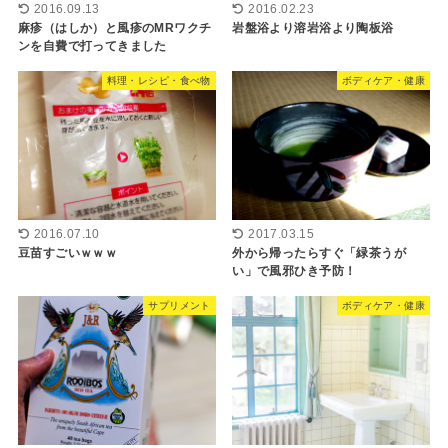
2016.09.13
2016.02.23
麻疹（はしか）と風疹のMRワクチ
岩盤浴より溶岩浴より陶板浴
ンを自費で打ってきました
料理・レシピ・食べ物
ボディケア・健康
2016.07.10
2017.03.15
豆苗すごいｗｗｗ
外から帰ったらすぐ「緑茶うが
い」で風邪ひき予防！
サプリメント
ボディケア・健康