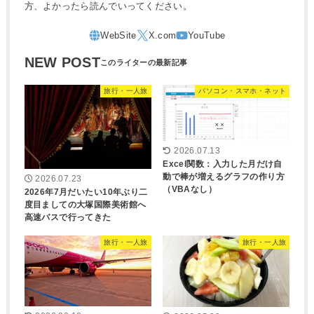
方、よかったら読んでいってください。
NEW POST
旅行・一人旅
パソコン・スマホ・ネット
2026.07.13
Excel関数：入力した月だけ自
動で棒が増えるグラフの作り方
2026.07.23
（VBAなし）
2026年7月だいたい10年ぶり二
度目ましての大塚国際美術館へ
高速バスで行ってきた
旅行・一人旅
旅行・一人旅