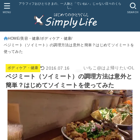
アラフィフおひとりさまの、一人旅と「ていねい」じゃない日々のくら
し。
MENU
SEARCH
HOME
美容・健康
ボディケア・健康
ベジミート（ソイミート）の調理方法は意外と簡単？はじめてソイミートを
使ってみた
いちこ@はよ帰りたいOL
2016.07.16
ボディケア・健康
ベジミート（ソイミート）の調理方法は意外と
簡単？はじめてソイミートを使ってみた