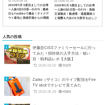
2026.06.16
2026.05.30
2026年5月 6度目ましての台湾
2026年5月 6度目ましての台湾
一人旅4泊5日⑥―DAY6：最終
一人旅4泊5日⑤―DAY4：高雄
日もYouBikeで爆走！テイクア
王道観光！龍虎塔・逍遥園巡り
ウト湯包と高雄空港からの帰国
と瑞豐＆六合の2大夜市をはしご
人気の投稿
伊藤忠CiSSファミリーセールに行っ
てみた！招待状の入手方法・狙い
目・戦利品レポ【大阪】
2026.03.02
9109
Zaiko（ザイコ）のライブ配信をFire
TV stickでテレビで見てみた
2025.06.29
4584