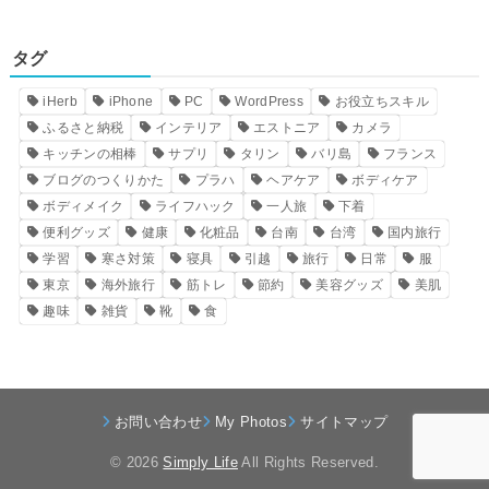
タグ
iHerb
iPhone
PC
WordPress
お役立ちスキル
ふるさと納税
インテリア
エストニア
カメラ
キッチンの相棒
サプリ
タリン
バリ島
フランス
ブログのつくりかた
プラハ
ヘアケア
ボディケア
ボディメイク
ライフハック
一人旅
下着
便利グッズ
健康
化粧品
台南
台湾
国内旅行
学習
寒さ対策
寝具
引越
旅行
日常
服
東京
海外旅行
筋トレ
節約
美容グッズ
美肌
趣味
雑貨
靴
食
お問い合わせ
My Photos
サイトマップ
© 2026
Simply Life
All Rights Reserved.