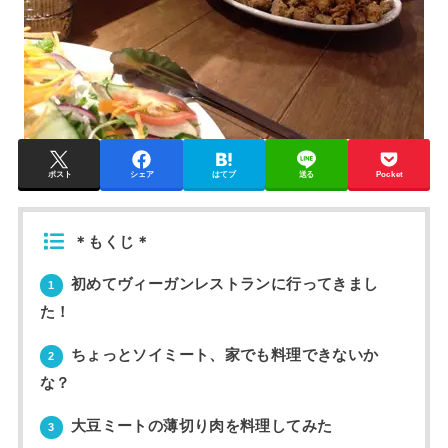
ポスト
シェア
はてブ
送る
Pocket
＊もくじ＊
初めてヴィーガンレストランに行ってきまし
1
た！
ちょっとソイミート、家でも料理できないか
2
な？
大豆ミートの薄切り肉を料理してみた
3