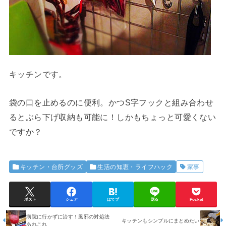
キッチンです。
袋の口を止めるのに便利。かつS字フックと組み合わせ
るとぶら下げ収納も可能に！しかもちょっと可愛くない
ですか？
キッチン・台所グッズ
生活の知恵・ライフハック
家事
ポスト
シェア
はてブ
送る
Pocket
病院に行かずに治す！風邪の対処法
キッチンもシンプルにまとめたい
あれこれ