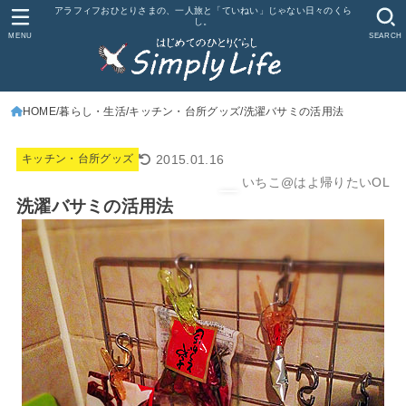
アラフィフおひとりさまの、一人旅と「ていねい」じゃない日々のくら
し。
MENU
SEARCH
HOME
暮らし・生活
キッチン・台所グッズ
洗濯バサミの活用法
2015.01.16
キッチン・台所グッズ
いちこ@はよ帰りたいOL
洗濯バサミの活用法