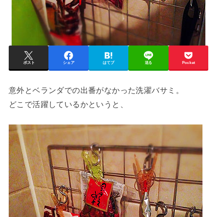
ポスト
シェア
はてブ
送る
Pocket
意外とベランダでの出番がなかった洗濯バサミ。
どこで活躍しているかというと、