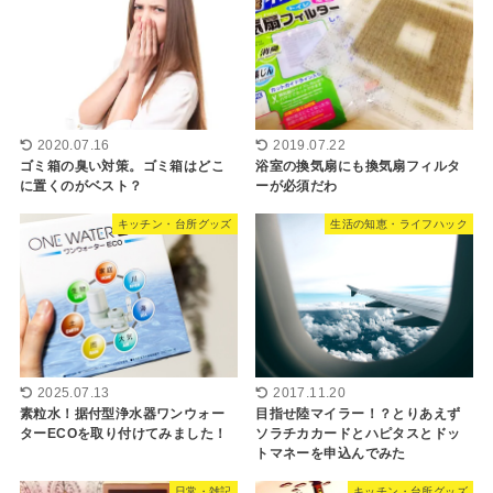
2020.07.16
2019.07.22
ゴミ箱の臭い対策。ゴミ箱はどこ
浴室の換気扇にも換気扇フィルタ
に置くのがベスト？
ーが必須だわ
キッチン・台所グッズ
生活の知恵・ライフハック
2025.07.13
2017.11.20
素粒水！据付型浄水器ワンウォー
目指せ陸マイラー！？とりあえず
ターECOを取り付けてみました！
ソラチカカードとハピタスとドッ
トマネーを申込んでみた
日常・雑記
キッチン・台所グッズ