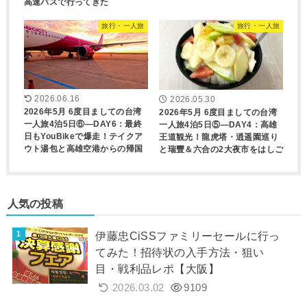
高速バスで行ってきた
旅行・一人旅
旅行・一人旅
2026.06.16
2026.05.30
2026年5月 6度目ましての台湾
2026年5月 6度目ましての台湾
一人旅4泊5日⑥―DAY6：最終
一人旅4泊5日⑤―DAY4：高雄
日もYouBikeで爆走！テイクア
王道観光！龍虎塔・逍遥園巡り
ウト湯包と高雄空港からの帰国
と瑞豐＆六合の2大夜市をはしご
人気の投稿
伊藤忠CiSSファミリーセールに行っ
てみた！招待状の入手方法・狙い
目・戦利品レポ【大阪】
2026.03.02
9109