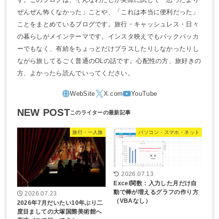
ぜんぜん怖くなかった」ことや、「これは本当に便利だった」
ことをまとめているブログです。旅行・キャッシュレス・日々
の暮らしがメインテーマです。インスタ映えでもバックパッカ
ーでもなく、有給をちょっとだけプラスしたりしなかったりし
ながら旅してるごく普通のOLの話です。心配性の方、旅好きの
方、よかったら読んでいってください。
NEW POST
旅行・一人旅
パソコン・スマホ・ネット
2026.07.13
Excel関数：入力した月だけ自
動で棒が増えるグラフの作り方
2026.07.23
（VBAなし）
2026年7月だいたい10年ぶり二
度目ましての大塚国際美術館へ