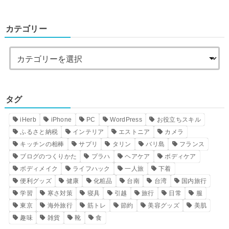
カテゴリー
タグ
iHerb
iPhone
PC
WordPress
お役立ちスキル
ふるさと納税
インテリア
エストニア
カメラ
キッチンの相棒
サプリ
タリン
バリ島
フランス
ブログのつくりかた
プラハ
ヘアケア
ボディケア
ボディメイク
ライフハック
一人旅
下着
便利グッズ
健康
化粧品
台南
台湾
国内旅行
学習
寒さ対策
寝具
引越
旅行
日常
服
東京
海外旅行
筋トレ
節約
美容グッズ
美肌
趣味
雑貨
靴
食