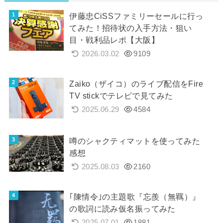
伊藤忠CiSSファミリーセールに行っ
てみた！招待状の入手方法・狙い
目・戦利品レポ【大阪】
2026.03.02
9109
Zaiko（ザイコ）のライブ配信をFire
TV stickでテレビで見てみた
2025.06.29
4584
噂のシャクティマットを使ってみた
感想
2025.08.03
2160
｢陳情令｣の主題歌『忘羨（無羈）』
の歌詞に読み仮名振ってみた
2025.07.01
1881