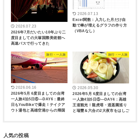
2026.07.13
Excel関数：入力した月だけ自
動で棒が増えるグラフの作り方
2026.07.23
（VBAなし）
2026年7月だいたい10年ぶり二
度目ましての大塚国際美術館へ
高速バスで行ってきた
旅行・一人旅
旅行・一人旅
2026.06.16
2026.05.30
2026年5月 6度目ましての台湾
2026年5月 6度目ましての台湾
一人旅4泊5日⑥―DAY6：最終
一人旅4泊5日⑤―DAY4：高雄
日もYouBikeで爆走！テイクア
王道観光！龍虎塔・逍遥園巡り
ウト湯包と高雄空港からの帰国
と瑞豐＆六合の2大夜市をはしご
人気の投稿