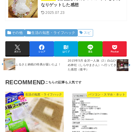
なりゲットした感想
2025.07.23
その他
生活の知恵・ライフハック
スピ
ポスト
シェア
はてブ
送る
Pocket
2015年5月 金沢一人旅（2）白山ひ
ふるさと納税の特典が届いたよ！
め神社（しらやまさん）へ行ってき
た感想（後半）
RECOMMEND
生活の知恵・ライフハック
パソコン・スマホ・ネット