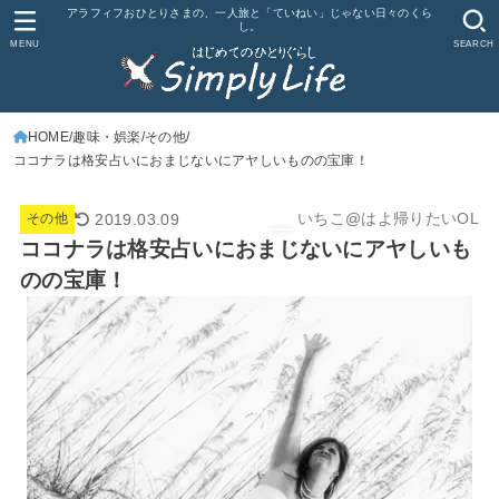
アラフィフおひとりさまの、一人旅と「ていねい」じゃない日々のくら
し。
MENU
SEARCH
HOME
趣味・娯楽
その他
ココナラは格安占いにおまじないにアヤしいものの宝庫！
いちこ@はよ帰りたいOL
2019.03.09
その他
ココナラは格安占いにおまじないにアヤしいも
のの宝庫！