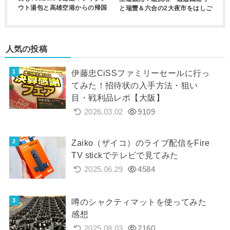
ウト湯包と高雄空港からの帰国
と瑞豐＆六合の2大夜市をはしご
人気の投稿
伊藤忠CiSSファミリーセールに行っ
てみた！招待状の入手方法・狙い
目・戦利品レポ【大阪】
2026.03.02
9109
Zaiko（ザイコ）のライブ配信をFire
TV stickでテレビで見てみた
2025.06.29
4584
噂のシャクティマットを使ってみた
感想
2025.08.03
2160