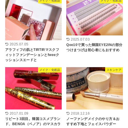
メイク・化粧品
メイク・化粧品
2025.07.03
2025.07.05
Qoo10で買った韓国EYE2INの部分
アラフィフの肌とTIRTIRマスクフ
つけまつげは初心者にもおすすめ
ィットファンデーションとfweeク
ッションスエードと
メイク・化粧品
スキンケア
2017.01.09
2018.12.16
リピート3回目。韓国コスメブラン
ノーファンデメイクのやり方＆お
ド、BENOA（ベノア）のマスカラ
すすめ下地とフェイスパウダー