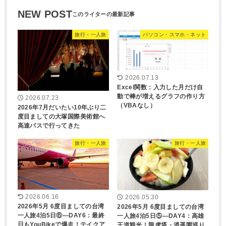
NEW POST
旅行・一人旅
パソコン・スマホ・ネット
2026.07.13
Excel関数：入力した月だけ自
動で棒が増えるグラフの作り方
2026.07.23
（VBAなし）
2026年7月だいたい10年ぶり二
度目ましての大塚国際美術館へ
高速バスで行ってきた
旅行・一人旅
旅行・一人旅
2026.06.16
2026.05.30
2026年5月 6度目ましての台湾
2026年5月 6度目ましての台湾
一人旅4泊5日⑥―DAY6：最終
一人旅4泊5日⑤―DAY4：高雄
日もYouBikeで爆走！テイクア
王道観光！龍虎塔・逍遥園巡り