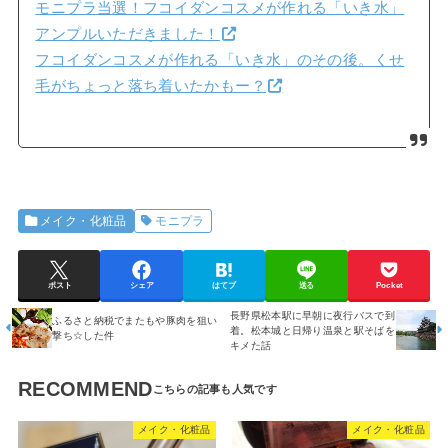
モニプラ当選！フコイダンコスメが作れる「いき水」
アンプルいただきました！
フコイダンコスメが作れる「いき水」のその後。くせ
毛がちょっと落ち着いたかもー？
メイク・化粧品
モニプラ
ポスト
シェア
はてブ
送る
Pocket
長野県松本駅に早朝に夜行バスで到
ふるさと納税でまたもや豚肉を狙い
着。松本城と日帰り温泉と駅そばを
撃ち☆した件
キメた話
RECOMMEND
メイク・化粧品
メイク・化粧品