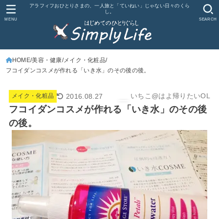
アラフィフおひとりさまの、一人旅と「ていねい」じゃない日々のくら
し。
MENU
SEARCH
HOME
美容・健康
メイク・化粧品
フコイダンコスメが作れる「いき水」のその後の後。
いちこ@はよ帰りたいOL
2016.08.27
メイク・化粧品
フコイダンコスメが作れる「いき水」のその後
の後。