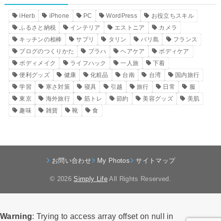
iHerb
iPhone
PC
WordPress
お役立ちスキル
ふるさと納税
インテリア
エストニア
カメラ
キッチンの相棒
サプリ
タリン
バリ島
フランス
ブログのつくりかた
プラハ
ヘアケア
ボディケア
ボディメイク
ライフハック
一人旅
下着
便利グッズ
健康
化粧品
台南
台湾
国内旅行
学習
寒さ対策
寝具
引越
旅行
日常
服
東京
海外旅行
筋トレ
節約
美容グッズ
美肌
趣味
雑貨
靴
食
お問い合わせ
My Photos
サイトマップ
© 2026
Simply Life
All Rights Reserved.
Warning
: Trying to access array offset on null in