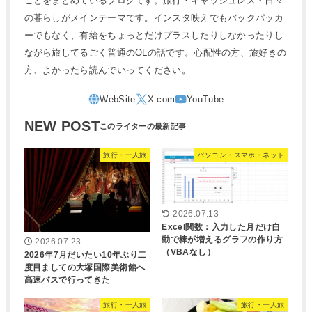
ことをまとめているブログです。旅行・キャッシュレス・日々
の暮らしがメインテーマです。インスタ映えでもバックパッカ
ーでもなく、有給をちょっとだけプラスしたりしなかったりし
ながら旅してるごく普通のOLの話です。心配性の方、旅好きの
方、よかったら読んでいってください。
NEW POST
旅行・一人旅
パソコン・スマホ・ネット
2026.07.13
Excel関数：入力した月だけ自
動で棒が増えるグラフの作り方
2026.07.23
（VBAなし）
2026年7月だいたい10年ぶり二
度目ましての大塚国際美術館へ
高速バスで行ってきた
旅行・一人旅
旅行・一人旅