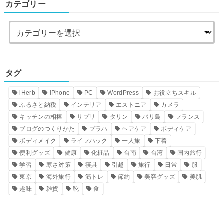
カテゴリー
タグ
iHerb
iPhone
PC
WordPress
お役立ちスキル
ふるさと納税
インテリア
エストニア
カメラ
キッチンの相棒
サプリ
タリン
バリ島
フランス
ブログのつくりかた
プラハ
ヘアケア
ボディケア
ボディメイク
ライフハック
一人旅
下着
便利グッズ
健康
化粧品
台南
台湾
国内旅行
学習
寒さ対策
寝具
引越
旅行
日常
服
東京
海外旅行
筋トレ
節約
美容グッズ
美肌
趣味
雑貨
靴
食