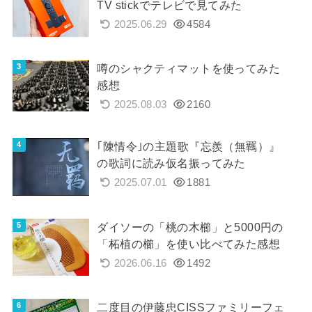
TV stickでテレビで見てみた
2025.06.29
4584
噂のシャクティマットを使ってみた
感想
2025.08.03
2160
｢陳情令｣の主題歌『忘羨（無羈）』
の歌詞に読み仮名振ってみた
2025.07.01
1881
ダイソーの「桃の木櫛」と5000円の
「柘植の櫛」を使い比べてみた感想
2026.06.16
1492
二度目の伊藤忠CISSファミリーフェ