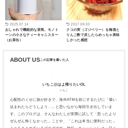
2025.07.14
2017.09.30
おしゃれで機能的な茶筒。モノト
クコの実（ゴジベリー）を梅酒と
ーンの小さなティーキャニスター
りんご酢で戻したらめっちゃ美味
（お茶缶）
しかった感想
ABOUT US
いちこ@はよ帰りたいOL
いちこ
心配性のくせに旅が好きで、海外ATMを前にするたびに「吸い
込まれたらどうしよう…」と思いながら毎回引き出していま
す。このブログは、そんなわたしが実際に試して「思ったより
ぜんぜん怖くなかった」ことや、「これは本当に便利だった」