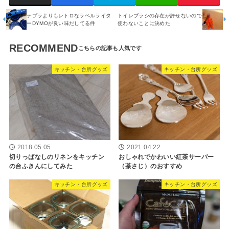
テプラよりもレトロなラベルライタ
トイレブラシの存在が許せないので
ーDYMOが良い味だしてる件
使わないことに決めた
RECOMMEND
キッチン・台所グッズ
キッチン・台所グッズ
2018.05.05
2021.04.22
切りっぱなしのリネンをキッチン
おしゃれでかわいい紅茶サーバー
の台ふきんにしてみた
（茶さじ）のおすすめ
キッチン・台所グッズ
キッチン・台所グッズ