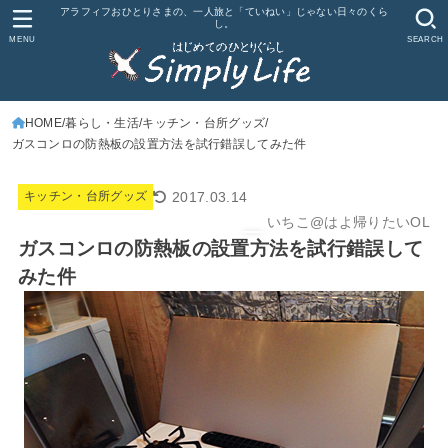
アラフィフおひとりさまの、一人旅と「ていねい」じゃない日々のくら
し。
MENU
SEARCH
HOME
暮らし・生活
キッチン・台所グッズ
ガスコンロの防熱板の設置方法を試行錯誤してみた件
2017.03.14
キッチン・台所グッズ
いちこ@はよ帰りたいOL
ガスコンロの防熱板の設置方法を試行錯誤して
みた件