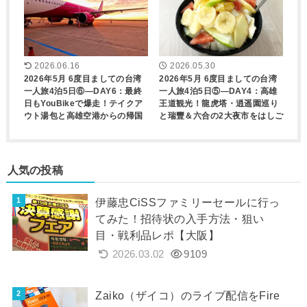
2026.06.16
2026.05.30
2026年5月 6度目ましての台湾
2026年5月 6度目ましての台湾
一人旅4泊5日⑥―DAY6：最終
一人旅4泊5日⑤―DAY4：高雄
日もYouBikeで爆走！テイクア
王道観光！龍虎塔・逍遥園巡り
ウト湯包と高雄空港からの帰国
と瑞豐＆六合の2大夜市をはしご
人気の投稿
伊藤忠CiSSファミリーセールに行っ
てみた！招待状の入手方法・狙い
目・戦利品レポ【大阪】
2026.03.02
9109
Zaiko（ザイコ）のライブ配信をFire