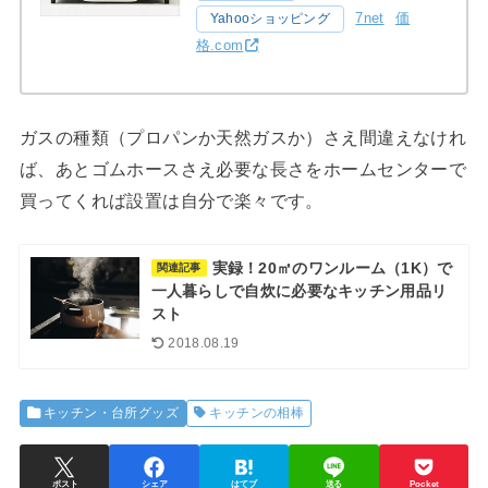
7net
価
Yahooショッピング
格.com
ガスの種類（プロパンか天然ガスか）さえ間違えなけれ
ば、あとゴムホースさえ必要な長さをホームセンターで
買ってくれば設置は自分で楽々です。
実録！20㎡のワンルーム（1K）で
関連記事
一人暮らしで自炊に必要なキッチン用品リ
スト
2018.08.19
キッチン・台所グッズ
キッチンの相棒
ポスト
シェア
はてブ
送る
Pocket