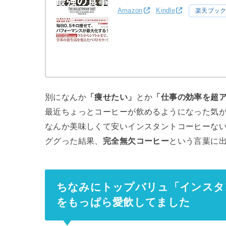
Amazon
Kindle
楽天ブッ
別になんか
「痩せたい」
とか
「仕事の効率を超
最近ちょっとコーヒーが飲めるようになった気がす
なんか美味しくて安いインスタントコーヒーないか
ググった結果、
完全無欠コーヒー
という言葉に
ちなみにトップバリュ「インスタ
をもっぱら愛飲してました