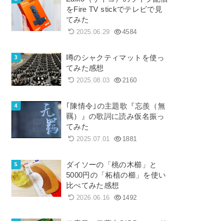
をFire TV stickでテレビで見
てみた
2025.06.29
4584
噂のシャクティマットを使っ
てみた感想
2025.08.03
2160
｢陳情令｣の主題歌『忘羨（無
羈）』の歌詞に読み仮名振っ
てみた
2025.07.01
1881
ダイソーの「桃の木櫛」と
5000円の「柘植の櫛」を使い
比べてみた感想
2026.06.16
1492