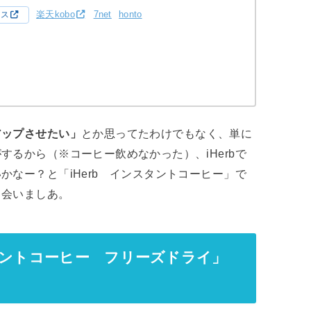
楽天kobo
7net
honto
クス
アップさせたい」
とか思ってたわけでもなく、単に
るから（※コーヒー飲めなかった）、iHerbで
なー？と「iHerb インスタントコーヒー」で
出会いましあ。
ントコーヒー フリーズドライ」