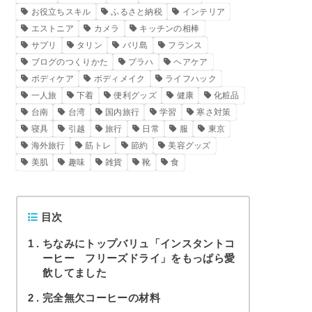
お役立ちスキル
ふるさと納税
インテリア
エストニア
カメラ
キッチンの相棒
サプリ
タリン
バリ島
フランス
ブログのつくりかた
プラハ
ヘアケア
ボディケア
ボディメイク
ライフハック
一人旅
下着
便利グッズ
健康
化粧品
台南
台湾
国内旅行
学習
寒さ対策
寝具
引越
旅行
日常
服
東京
海外旅行
筋トレ
節約
美容グッズ
美肌
趣味
雑貨
靴
食
目次
1
ちなみにトップバリュ「インスタントコ
ーヒー フリーズドライ」をもっぱら愛
飲してました
2
完全無欠コーヒーの材料