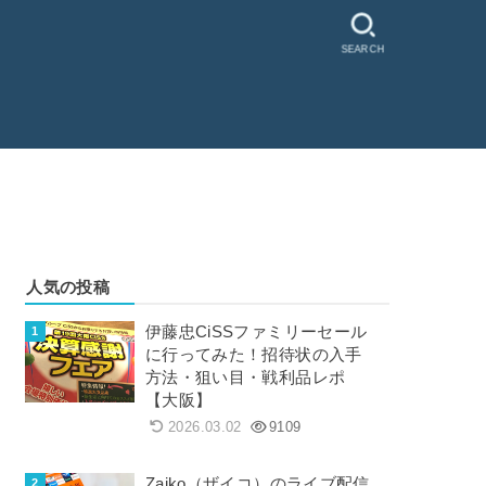
SEARCH
人気の投稿
伊藤忠CiSSファミリーセール
に行ってみた！招待状の入手
方法・狙い目・戦利品レポ
【大阪】
2026.03.02
9109
Zaiko（ザイコ）のライブ配信