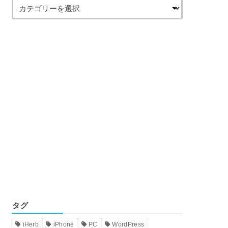
タグ
iHerb
iPhone
PC
WordPress