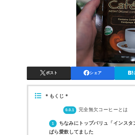
ポスト
シェア
＊もくじ＊
完全無欠コーヒーとは
0.0.1
ちなみにトップバリュ「インスタ
1
ぱら愛飲してました