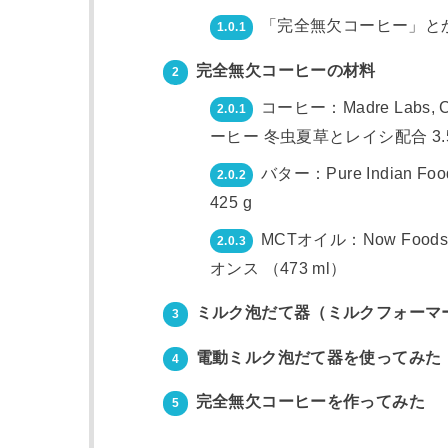
「完全無欠コーヒー」と
1.0.1
完全無欠コーヒーの材料
2
コーヒー：Madre Labs
2.0.1
ーヒー 冬虫夏草とレイシ配合 3.52 
バター：Pure Indian 
2.0.2
425 g
MCTオイル：Now Foo
2.0.3
オンス （473 ml）
ミルク泡だて器（ミルクフォーマ
3
電動ミルク泡だて器を使ってみた
4
完全無欠コーヒーを作ってみた
5