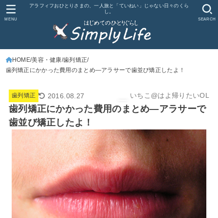
アラフィフおひとりさまの、一人旅と「ていねい」じゃない日々のくら
し。
MENU
SEARCH
HOME
美容・健康
歯列矯正
歯列矯正にかかった費用のまとめ―アラサーで歯並び矯正したよ！
いちこ@はよ帰りたいOL
2016.08.27
歯列矯正
歯列矯正にかかった費用のまとめ―アラサーで
歯並び矯正したよ！