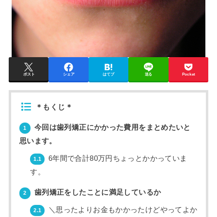
ポスト
シェア
はてブ
送る
Pocket
＊もくじ＊
今回は歯列矯正にかかった費用をまとめたいと
1
思います。
6年間で合計80万円ちょっとかかっていま
1.1
す。
歯列矯正をしたことに満足しているか
2
＼思ったよりお金もかかったけどやってよか
2.1