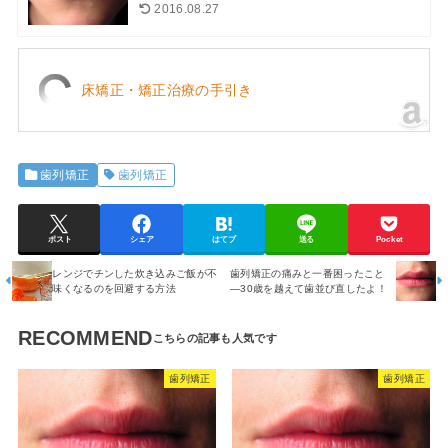
2016.08.27
床矯正・矯正治療の手引き
歯列矯正
歯列矯正
ポスト
シェア
はてブ
送る
Pocket
レンジでチンした炊き込みご飯が不
歯列矯正の痛みと一番困ったこと
味くなるのを回避する方法
―30歳を越えて歯並び直したよ！
RECOMMEND
歯列矯正
歯列矯正