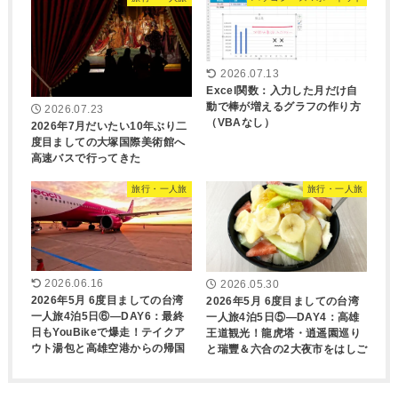
2026.07.13
Excel関数：入力した月だけ自
動で棒が増えるグラフの作り方
2026.07.23
（VBAなし）
2026年7月だいたい10年ぶり二
度目ましての大塚国際美術館へ
高速バスで行ってきた
旅行・一人旅
旅行・一人旅
2026.06.16
2026.05.30
2026年5月 6度目ましての台湾
2026年5月 6度目ましての台湾
一人旅4泊5日⑥―DAY6：最終
一人旅4泊5日⑤―DAY4：高雄
日もYouBikeで爆走！テイクア
王道観光！龍虎塔・逍遥園巡り
ウト湯包と高雄空港からの帰国
と瑞豐＆六合の2大夜市をはしご