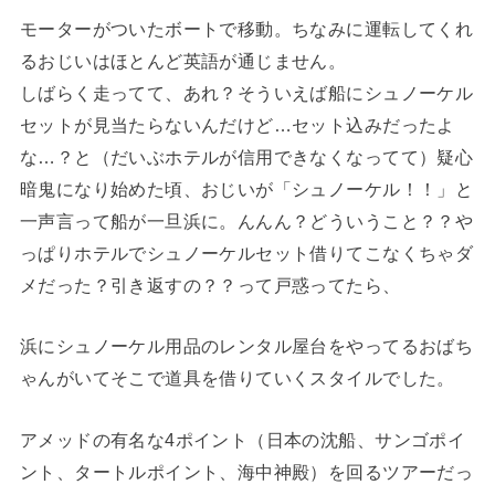
モーターがついたボートで移動。ちなみに運転してくれ
るおじいはほとんど英語が通じません。
しばらく走ってて、あれ？そういえば船にシュノーケル
セットが見当たらないんだけど…セット込みだったよ
な…？と（だいぶホテルが信用できなくなってて）疑心
暗鬼になり始めた頃、おじいが「シュノーケル！！」と
一声言って船が一旦浜に。んんん？どういうこと？？や
っぱりホテルでシュノーケルセット借りてこなくちゃダ
メだった？引き返すの？？って戸惑ってたら、
浜にシュノーケル用品のレンタル屋台をやってるおばち
ゃんがいてそこで道具を借りていくスタイルでした。
アメッドの有名な4ポイント（日本の沈船、サンゴポイ
ント、タートルポイント、海中神殿）を回るツアーだっ