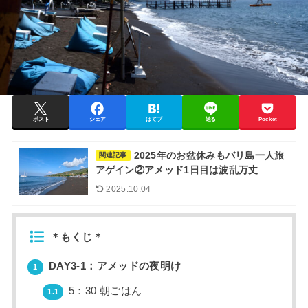
ポスト
シェア
はてブ
送る
Pocket
2025年のお盆休みもバリ島一人旅
関連記事
アゲイン②アメッド1日目は波乱万丈
2025.10.04
＊もくじ＊
DAY3-1：アメッドの夜明け
1
5：30 朝ごはん
1.1