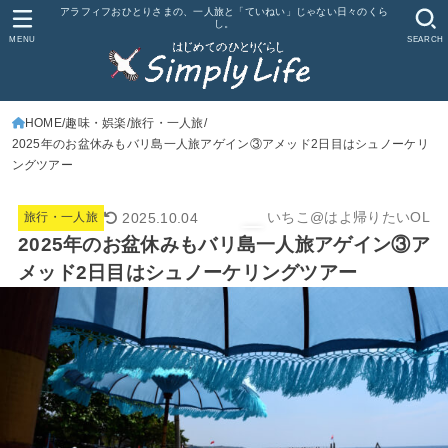
アラフィフおひとりさまの、一人旅と「ていねい」じゃない日々のくら
し。
MENU
SEARCH
HOME
趣味・娯楽
旅行・一人旅
2025年のお盆休みもバリ島一人旅アゲイン③アメッド2日目はシュノーケリ
ングツアー
いちこ@はよ帰りたいOL
2025.10.04
旅行・一人旅
2025年のお盆休みもバリ島一人旅アゲイン③ア
メッド2日目はシュノーケリングツアー