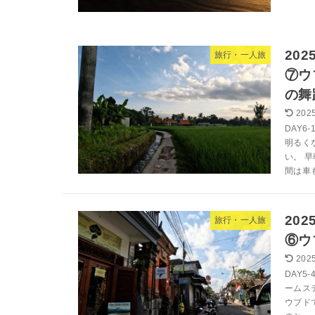
20
旅行・一人旅
⑦ウ
の舞
2025
DAY6
明るく
い。 
間は車も
20
旅行・一人旅
⑥ウ
2025
DAY5
ームス
ウブド