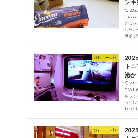
ンキ
2026
DAY2
ぎはシ
した。
継ぎは機
20
旅行・一人旅
トニ
港か
2026
DAY1
戻って
うとし
行ったけ
20
旅行・一人旅