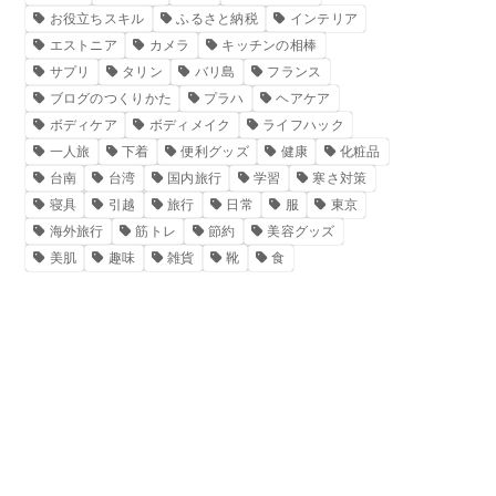
お役立ちスキル
ふるさと納税
インテリア
エストニア
カメラ
キッチンの相棒
サプリ
タリン
バリ島
フランス
ブログのつくりかた
プラハ
ヘアケア
ボディケア
ボディメイク
ライフハック
一人旅
下着
便利グッズ
健康
化粧品
台南
台湾
国内旅行
学習
寒さ対策
寝具
引越
旅行
日常
服
東京
海外旅行
筋トレ
節約
美容グッズ
美肌
趣味
雑貨
靴
食