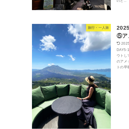
のと...
20
旅行・一人旅
⑤ア
2025
DAY5
ウトし
のアメ
トの早朝