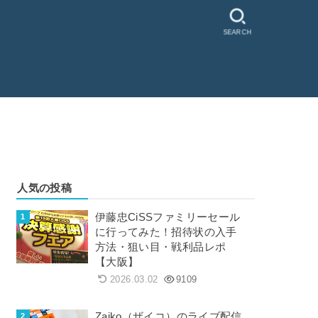
SEARCH
人気の投稿
伊藤忠CiSSファミリーセール
に行ってみた！招待状の入手
方法・狙い目・戦利品レポ
【大阪】
2026.03.02
9109
Zaiko（ザイコ）のライブ配信