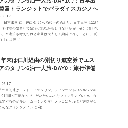
アのタリン6泊一人旅-DAY1①：日本出
韓国トランジットでパラダイスカジノへ
.03.17
1-1：日本出国 仁川経由タリン6泊旅行の始まり。日本出発は11時
年末休暇の始まりで空港が混むかもしれないから8時には着いて
い。空港泊も考えたけど今回は大人しく始発で行くことに。 前
時半には寝て...
25年末は仁川経由の別切り航空券でエス
アのタリン6泊一人旅-DAY0：旅行準備
.03.17
旅の目的地はエストニアのタリン。フィンランドのヘルシンキ
で2時間の距離なので、だいたいみんなフィンランドのついでに
観光するのが多い。ムーミンやマリメッコにそれほど興味がな
んなタリンをメインに6泊...