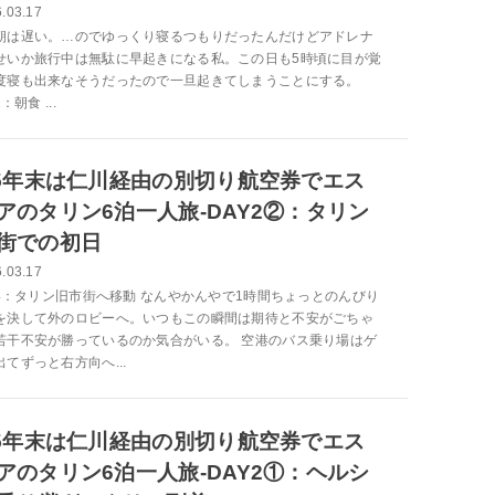
.03.17
朝は遅い。…のでゆっくり寝るつもりだったんだけどアドレナ
せいか旅行中は無駄に早起きになる私。この日も5時頃に目が覚
度寝も出来なそうだったので一旦起きてしまうことにする。
1：朝食 ...
25年末は仁川経由の別切り航空券でエス
アのタリン6泊一人旅-DAY2②：タリン
街での初日
.03.17
2-4：タリン旧市街へ移動 なんやかんやで1時間ちょっとのんびり
を決して外のロビーへ。いつもこの瞬間は期待と不安がごちゃ
若干不安が勝っているのか気合がいる。 空港のバス乗り場はゲ
てずっと右方向へ...
25年末は仁川経由の別切り航空券でエス
アのタリン6泊一人旅-DAY2①：ヘルシ