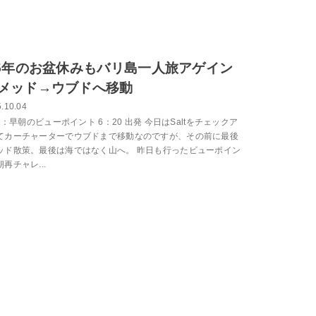
25年のお盆休みもバリ島一人旅アゲイン
メッド→ウブドへ移動
.10.04
-1：早朝のビューポイント 6：20 出発 今日はSaltをチェックア
てカーチャーターでウブドまで移動なのですが、その前に最後
ッド散策。最後は海ではなく山へ。 昨日も行ったビューポイン
再チャレ...