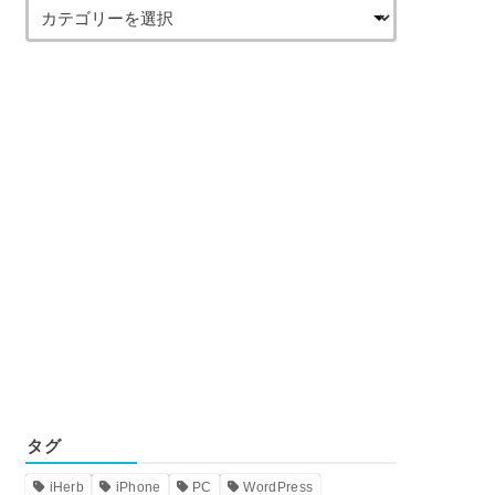
タグ
iHerb
iPhone
PC
WordPress