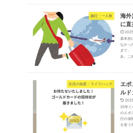
海外
旅行・一人旅
に直
2025
基本的
なかっ
ぎて、
あ、こ
エポ
生活の知恵・ライフハック
ルド
2025
10年
のエポ
行の保
を使う場