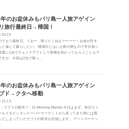
25年のお盆休みもバリ島一人旅アゲイン
リ旅行最終日→帰国！
.03.18
のでもう最終日。うおー、帰りたくねえーーーー！お金が許す
っと旅して暮らしたい。 帰国日とはいえ夜の便なので半日遊べ
普通に1泊でチェックアウトして荷物を預かってもらうこともで
すが、今回は2泊で取っ...
25年のお盆休みもバリ島一人旅アゲイン
ブド→クタへ移動
.11.13
-1：ウブドの朝市 7：15 Morning Market 今日はまず、昨日ライ
ールド＆ビンタンスーパーマーケットから戻ってきた時には既
ってしまっていたウブドの朝市を目指します。 アートマーケッ
.