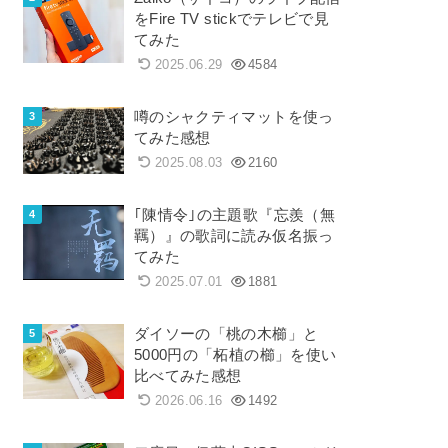
をFire TV stickでテレビで見
てみた
2025.06.29
4584
噂のシャクティマットを使っ
てみた感想
2025.08.03
2160
｢陳情令｣の主題歌『忘羨（無
羈）』の歌詞に読み仮名振っ
てみた
2025.07.01
1881
ダイソーの「桃の木櫛」と
5000円の「柘植の櫛」を使い
比べてみた感想
2026.06.16
1492