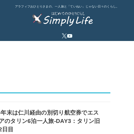
アラフィフおひとりさまの、一人旅と「ていねい」じゃない日々のくらし。
25年末は仁川経由の別切り航空券でエス
アのタリン6泊一人旅-DAY3：タリン旧
2日目