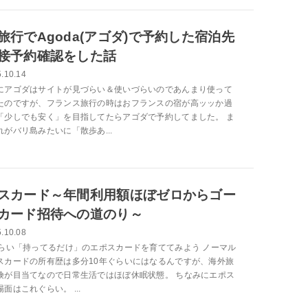
旅行でAgoda(アゴダ)で予約した宿泊先
接予約確認をした話
.10.14
にアゴダはサイトが見づらい＆使いづらいのであんまり使って
たのですが、フランス旅行の時はおフランスの宿が高ッッか過
「少しでも安く」を目指してたらアゴダで予約してました。 ま
れがバリ島みたいに「散歩あ...
スカード～年間利用額ほぼゼロからゴー
カード招待への道のり～
.10.08
ぐらい「持ってるだけ」のエポスカードを育ててみよう ノーマル
スカードの所有歴は多分10年ぐらいにはなるんですが、海外旅
険が目当てなので日常生活ではほぼ休眠状態。 ちなみにエポス
面はこれぐらい。 ...