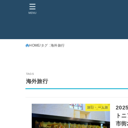
MENU
HOME
タグ : 海外旅行
海外旅行
20
旅行・一人旅
トニ
市街