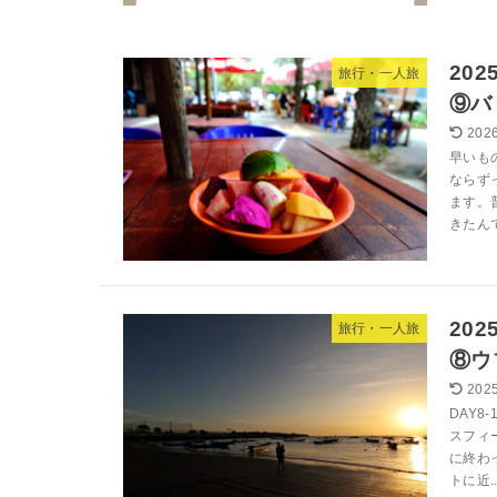
20
旅行・一人旅
⑨バ
2026
早いも
ならず
ます。
きたんで
20
旅行・一人旅
⑧ウ
2025
DAY8
スフィ
に終わ
トに近..