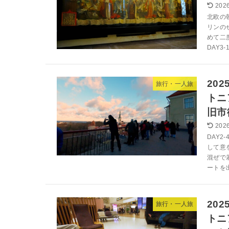
2026
北欧の
リンの
めて二
DAY3-
20
旅行・一人旅
トニ
旧市
2026
DAY
して意
混ぜで
ートを出
20
旅行・一人旅
トニ