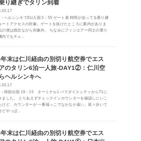
乗り継ぎでタリン到着
.03.17
-1：ヘルシンキでEU入国 5：55 ゲート着 時間が迫ってる乗り継
ョートアクセスの対象。ゲートを抜けたところに案内がありま
私の便は残念ながら対象外。 ちなみにフィンエアー同士の乗り
内でもチェ...
25年末は仁川経由の別切り航空券でエス
アのタリン6泊一人旅-DAY1②：仁川空
らヘルシンキへ
.03.17
-6：韓国出国 19：15 ターミナル1 パラダイスシティからT1に
きました。 とりあえずチェックインカウンターを確認しにいこ
たけど、カウンターが 一番端っこでなかなか遠い。延々歩いて
どやっぱ...
25年末は仁川経由の別切り航空券でエス