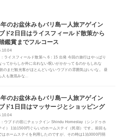
25年のお盆休みもバリ島一人旅アゲイン
ブド2日目はライスフィールド散策から
踏鑑賞までフルコース
.10.04
-1：ライスフィールド散策へ 6：15 出発 今回の旅行はやっぱり
なってからしか外に出れない呪いがかかってるのかもしれな
早朝のまだ観光客がほとんどいないウブドの雰囲気はいいな。 昼
人も激混みな...
25年のお盆休みもバリ島一人旅アゲイン
ブド1日目はマッサージとショッピング
.10.04
-4：ウブドの宿にチェックイン Shindu Homestay（シンドゥホ
テイ） 1泊1500円ぐらいのホームステイ（民宿）です。前回も
ではホームステイを利用したのですが、その時は1泊3000円弱