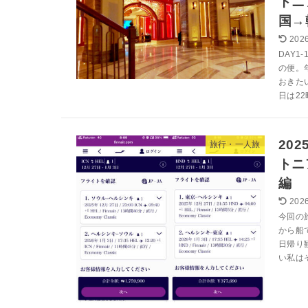
トニ
国→
2026
DAY
の便。
おきた
日は22
20
旅行・一人旅
トニ
編
2026
今回の
から船
日帰り
い私はそ