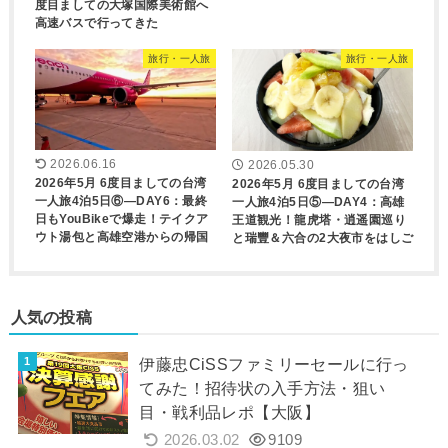
度目ましての大塚国際美術館へ
高速バスで行ってきた
旅行・一人旅
旅行・一人旅
2026.06.16
2026.05.30
2026年5月 6度目ましての台湾
2026年5月 6度目ましての台湾
一人旅4泊5日⑥―DAY6：最終
一人旅4泊5日⑤―DAY4：高雄
日もYouBikeで爆走！テイクア
王道観光！龍虎塔・逍遥園巡り
ウト湯包と高雄空港からの帰国
と瑞豐＆六合の2大夜市をはしご
人気の投稿
伊藤忠CiSSファミリーセールに行っ
てみた！招待状の入手方法・狙い
目・戦利品レポ【大阪】
2026.03.02
9109