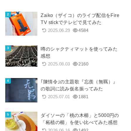
Zaiko（ザイコ）のライブ配信をFire
TV stickでテレビで見てみた
2025.06.29
4584
噂のシャクティマットを使ってみた
感想
2025.08.03
2160
｢陳情令｣の主題歌『忘羨（無羈）』
の歌詞に読み仮名振ってみた
2025.07.01
1881
ダイソーの「桃の木櫛」と5000円の
「柘植の櫛」を使い比べてみた感想
2026.06.16
1492