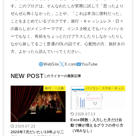
す。このブログは、そんなわたしが実際に試して「思ったより
ぜんぜん怖くなかった」ことや、「これは本当に便利だった」
ことをまとめているブログです。旅行・キャッシュレス・日々
の暮らしがメインテーマです。インスタ映えでもバックパッカ
ーでもなく、有給をちょっとだけプラスしたりしなかったりし
ながら旅してるごく普通のOLの話です。心配性の方、旅好きの
方、よかったら読んでいってください。
NEW POST
旅行・一人旅
パソコン・スマホ・ネット
2026.07.13
Excel関数：入力した月だけ自
動で棒が増えるグラフの作り方
2026.07.23
（VBAなし）
2026年7月だいたい10年ぶり二