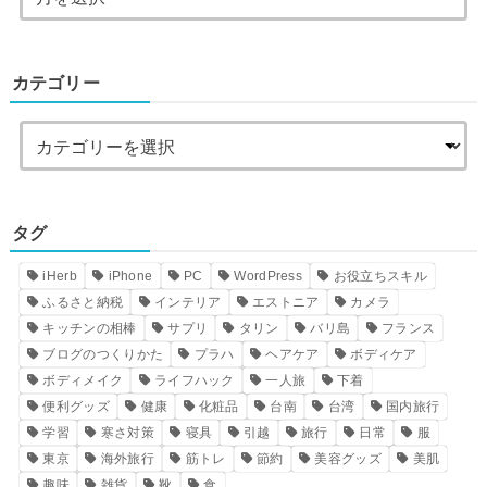
カテゴリー
タグ
iHerb
iPhone
PC
WordPress
お役立ちスキル
ふるさと納税
インテリア
エストニア
カメラ
キッチンの相棒
サプリ
タリン
バリ島
フランス
ブログのつくりかた
プラハ
ヘアケア
ボディケア
ボディメイク
ライフハック
一人旅
下着
便利グッズ
健康
化粧品
台南
台湾
国内旅行
学習
寒さ対策
寝具
引越
旅行
日常
服
東京
海外旅行
筋トレ
節約
美容グッズ
美肌
趣味
雑貨
靴
食