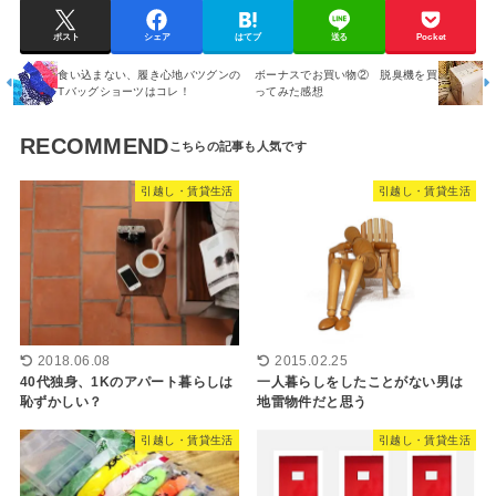
ポスト
シェア
はてブ
送る
Pocket
食い込まない、履き心地バツグンの
ボーナスでお買い物② 脱臭機を買
Tバッグショーツはコレ！
ってみた感想
RECOMMEND
引越し・賃貸生活
引越し・賃貸生活
2018.06.08
2015.02.25
40代独身、1Kのアパート暮らしは
一人暮らしをしたことがない男は
恥ずかしい？
地雷物件だと思う
引越し・賃貸生活
引越し・賃貸生活