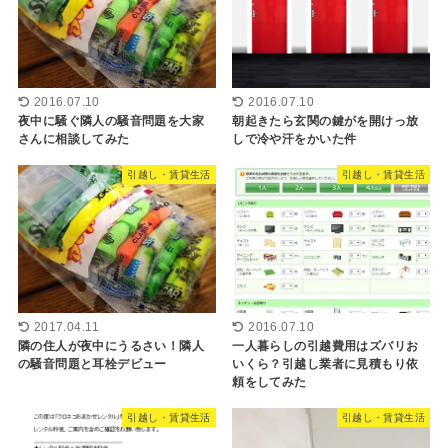
2016.07.10
2016.07.10
夜中に騒ぐ隣人の騒音問題を大家
朝起きたら玄関の鍵がを開けっ放
さんに相談してみた
しで冷や汗をかいた件
引越し・賃貸生活
引越し・賃貸生活
2017.04.11
2016.07.10
隣の住人が夜中にうるさい！隣人
一人暮らしの引越費用はズバリお
の騒音問題と耳栓デビュー
いくら？引越し業者に見積もり依
頼をしてみた
引越し・賃貸生活
引越し・賃貸生活