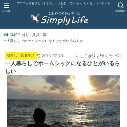
アラフィフおひとりさまの、一人旅と「ていねい」じゃない日々のくら
し。
MENU
SEARCH
HOME
引越し・賃貸生活
一人暮らしでホームシックになるひとがいるらしい
いちこ@はよ帰りたいOL
2016.07.10
引越し・賃貸生活
一人暮らしでホームシックになるひとがいるら
しい