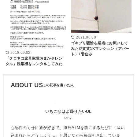
2021.08.30
ゴキブリ駆除を業者にお願いして
みた＠賃貸1Kマンション（アパー
2018.09.02
ト）1階住み
『クロネコ家具家電おまかせレン
タル』洗濯機をレンタルしてみた
ABOUT US
いちこ@はよ帰りたいOL
いちこ
心配性のくせに旅が好きで、海外ATMを前にするたびに「吸い
込まれたらどうしよう…」と思いながら毎回引き出していま