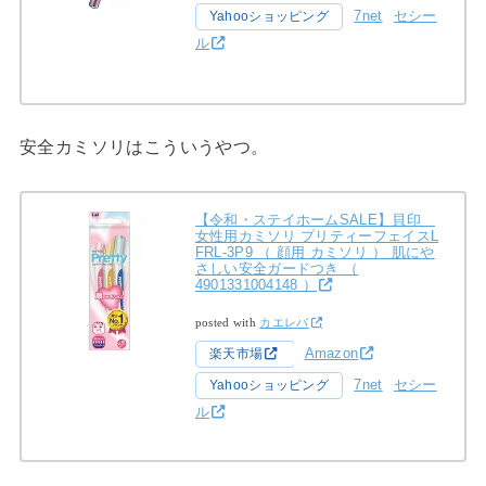
7net
セシー
Yahooショッピング
ル
安全カミソリはこういうやつ。
【令和・ステイホームSALE】貝印
女性用カミソリ プリティーフェイスL
FRL-3P9 （ 顔用 カミソリ ） 肌にや
さしい安全ガードつき （
4901331004148 ）
posted with
カエレバ
Amazon
楽天市場
7net
セシー
Yahooショッピング
ル