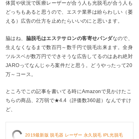
体質や状況で医療レーザーが合う人も光脱毛が合う人も
どっちもあると思うので、エステ業界は紛らわしい（萎
える）広告の仕方を止めたらいいのにと思います。
脇はね、
脇脱毛はエステサロンの客寄せパンダ
なので、
生えなくなるまで数百円～数千円で脱毛出来ます。全身
ツルスベが数万円でできそうな広告してるのはあれ絶対
JAROってなんじゃろ案件だと思う。どうやったって20
万～コース。
ところでこの記事を書いてる時にAmazonで見かけたこ
ちらの商品、2万弱で★4.4（評価数360超）なんですけ
ど、
2019最新版 脱毛器 レーザー 永久脱毛 IPL光脱毛