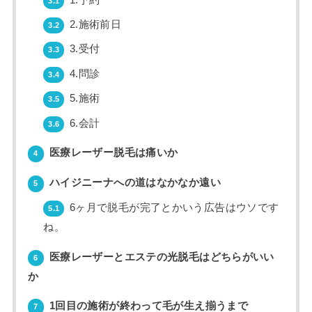
3.1
2.施術前日
3.2
3.受付
3.3
4.問診
3.4
5.施術
3.5
6.会計
3.6
医療レーザー脱毛は痛いか
4
ハイジニーナへの道はなかなか遠い
5
6ヶ月で脱毛が完了とかいう広告はウソです
5.1
ね。
医療レーザーとエステの光脱毛はどちらがいい
6
か
1回目の施術が終わって毛が生え揃うまで
7