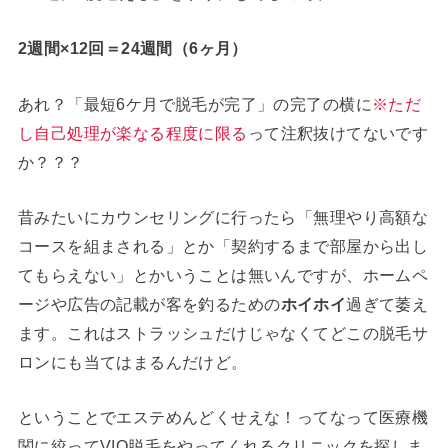
2週間×12回＝24週間（6ヶ月）
あれ？「最短6ケ月で脱毛が完了」の完了の横に
※ただ
し自己処理が楽なる程度に限る
って注釈抜けてないです
か？？？
昔みたいにカウンセリングに行ったら「無理やり高額な
コースを組まされる」とか「契約するまで部屋から出し
てもらえない」とかいうことは無いんですが、ホームペ
ージや広告の記載が客を釣るための
ホイホイ
過ぎて萎え
ます。これはストラッシュだけじゃなくてどこの脱毛サ
ロンにも当てはまるんだけど。
ということでエステめんどくせえな！ってなって医療機
関に絞ってVIO脱毛をやってくれるクリニックを探しま