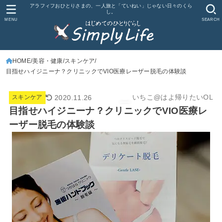
アラフィフおひとりさまの、一人旅と「ていねい」じゃない日々のくら
し。
MENU
SEARCH
HOME
美容・健康
スキンケア
目指せハイジニーナ？クリニックでVIO医療レーザー脱毛の体験談
いちこ@はよ帰りたいOL
2020.11.26
スキンケア
目指せハイジニーナ？クリニックでVIO医療レ
ーザー脱毛の体験談