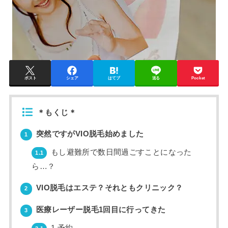
ポスト
シェア
はてブ
送る
Pocket
＊もくじ＊
突然ですがVIO脱毛始めました
1
もし避難所で数日間過ごすことになった
1.1
ら…？
VIO脱毛はエステ？それともクリニック？
2
医療レーザー脱毛1回目に行ってきた
3
1.予約