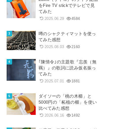
をFire TV stickでテレビで見
てみた
2025.06.29
4584
噂のシャクティマットを使っ
てみた感想
2025.08.03
2160
｢陳情令｣の主題歌『忘羨（無
羈）』の歌詞に読み仮名振っ
てみた
2025.07.01
1881
ダイソーの「桃の木櫛」と
5000円の「柘植の櫛」を使い
比べてみた感想
2026.06.16
1492