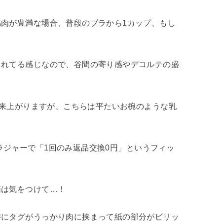
肉が豊満な場合、普段のブラから1カップ、もし
。
られてる感じなので、谷間の寄り感やデコルテの盛
出来上がりますが、こちらは平たいお椀のような乳
のブラジャーで「1回のみ返品交換0円」というフィッ
際は気をつけて…！
時にタグがうっかり肉に挟まって紙の部分がビリッ