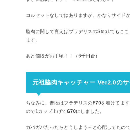
コルセットなしではありますが、かなりサイド
脇肉に関して言えばブラデリスのStep1でもこ
ます。
あと値段がお手頃！！（6千円台）
元祖脇肉キャッチャー Ver2.0の
ちなみに、普段はブラデリスの
F70
を着けてます
ので1カップ上げて
G70
にしました。
ガバガバだったらどうしよう～と心配してたの