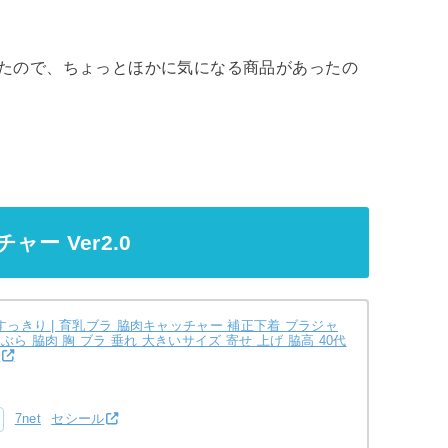
ったので、ちょっとほかに気になる商品があったの
ャー Ver2.0
すっきり | 育乳ブラ 脇肉キャッチャー 補正下着 ブラジャ
ら 脇肉 胸 ブラ 垂れ 大きいサイズ 寄せ 上げ 脇高 40代
間
7net
セシール