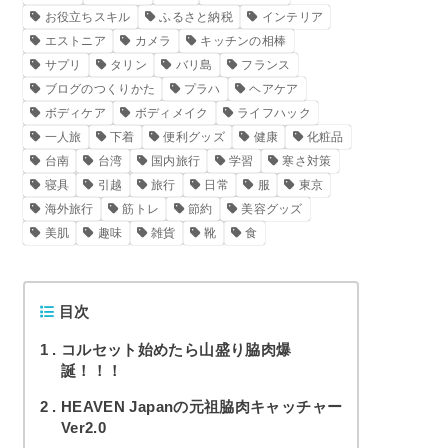
お役立ちスキル
ふるさと納税
インテリア
エストニア
カメラ
キッチンの相棒
サプリ
タリン
バリ島
フランス
ブログのつくりかた
プラハ
ヘアケア
ボディケア
ボディメイク
ライフハック
一人旅
下着
便利グッズ
健康
化粧品
台南
台湾
国内旅行
学習
寒さ対策
寝具
引越
旅行
日常
服
東京
海外旅行
筋トレ
節約
美容グッズ
美肌
趣味
雑貨
靴
食
目次
1
コルセット始めたら山盛り脇肉爆
誕！！！
2
HEAVEN Japanの元祖脇肉キャッチャー
Ver2.0