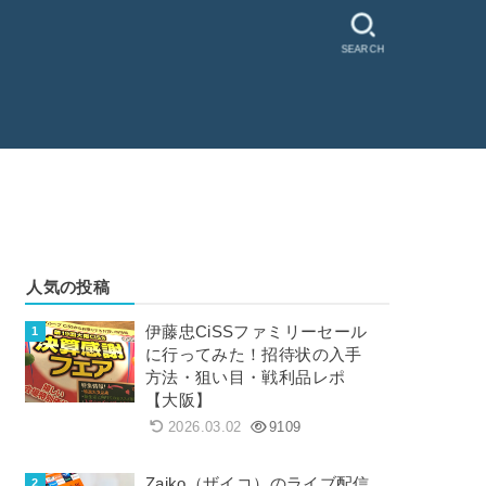
SEARCH
人気の投稿
伊藤忠CiSSファミリーセール
に行ってみた！招待状の入手
方法・狙い目・戦利品レポ
【大阪】
2026.03.02
9109
Zaiko（ザイコ）のライブ配信