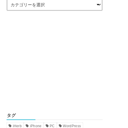
タグ
iHerb
iPhone
PC
WordPress