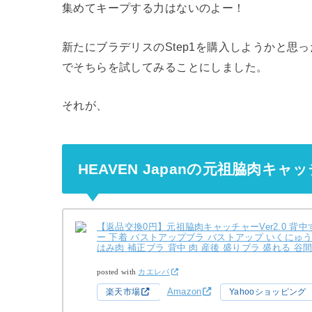
集めてキープする力はないのよー！
新たにブラデリスのStep1を購入しようかと思
でそちらを試してみることにしました。
それが、
HEAVEN Japanの元祖脇肉キャッチ
【返品交換0円】元祖脇肉キャッチャーVer2.0 背中
ー 下着 バストアップブラ バストアップ いくにゅうぶ
はみ肉 補正ブラ 背中 肉 産後 盛りブラ 盛れる 谷
posted with
カエレバ
Amazon
楽天市場
Yahooショッピング