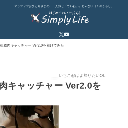
アラフィフおひとりさまの、一人旅と「ていねい」じゃない日々のくらし。
の元祖脇肉キャッチャー Ver2.0を着けてみた
いちこ@はよ帰りたいOL
脇肉キャッチャー Ver2.0を