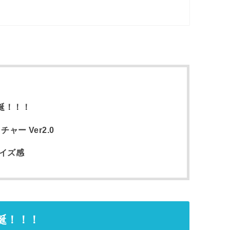
誕！！！
ャー Ver2.0
サイズ感
誕！！！