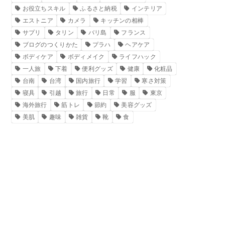
お役立ちスキル
ふるさと納税
インテリア
エストニア
カメラ
キッチンの相棒
サプリ
タリン
バリ島
フランス
ブログのつくりかた
プラハ
ヘアケア
ボディケア
ボディメイク
ライフハック
一人旅
下着
便利グッズ
健康
化粧品
台南
台湾
国内旅行
学習
寒さ対策
寝具
引越
旅行
日常
服
東京
海外旅行
筋トレ
節約
美容グッズ
美肌
趣味
雑貨
靴
食