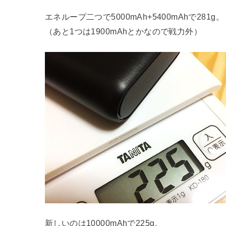
エネループ二つで5000mAh+5400mAhで281g。
（あと1つは1900mAhとかなので戦力外）
新しいのは10000mAhで225g。