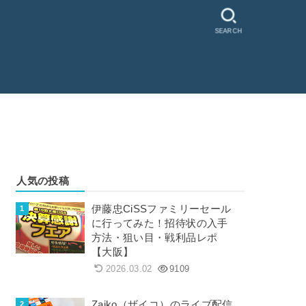
SEARCH
人気の投稿
伊藤忠CiSSファミリーセール
に行ってみた！招待状の入手
方法・狙い目・戦利品レポ
【大阪】
2026.03.02
9109
Zaiko（ザイコ）のライブ配信