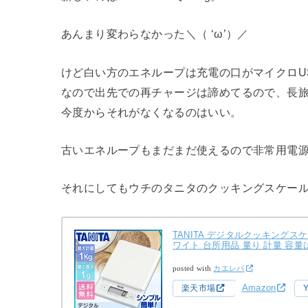
あんまり変わらなかった＼（ ‘ω’）／
けど白い方のエネループは充電の口がマイクロU
なので出先での再チャージは諦めてるので、長
今度からそれがなくなるのはいい。
古いエネループもまだまだ使えるので非常用電
それにしてもウチのタニタのクッキングスケー
TANITA デジタルクッキングスケ
ワイト 台所用品 量り 計量 容
posted with
カエレバ
Amazon
楽天市場