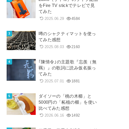
をFire TV stickでテレビで見
てみた
2025.06.29
4584
噂のシャクティマットを使っ
てみた感想
2025.08.03
2160
｢陳情令｣の主題歌『忘羨（無
羈）』の歌詞に読み仮名振っ
てみた
2025.07.01
1881
ダイソーの「桃の木櫛」と
5000円の「柘植の櫛」を使い
比べてみた感想
2026.06.16
1492