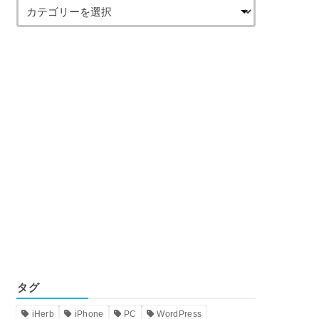
タグ
iHerb
iPhone
PC
WordPress