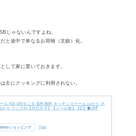
SBじゃないんですよね。
旅だと途中で単なるお荷物（文鎮）化。
源として家に置いておきます。
ルは主にクッキングに利用されない。
ール KD-180タニタ 送料無料 キッチンスケール はかり ホ
量はかり フック付【代引不可】【メール便】【D】◆3
7net
Yahooショッピング