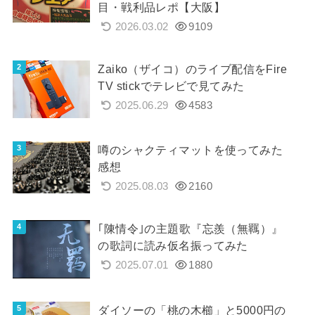
目・戦利品レポ【大阪】
2026.03.02
9109
Zaiko（ザイコ）のライブ配信をFire
TV stickでテレビで見てみた
2025.06.29
4583
噂のシャクティマットを使ってみた
感想
2025.08.03
2160
｢陳情令｣の主題歌『忘羨（無羈）』
の歌詞に読み仮名振ってみた
2025.07.01
1880
ダイソーの「桃の木櫛」と5000円の