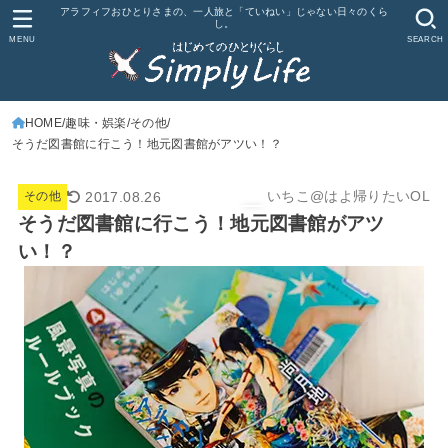
アラフィフおひとりさまの、一人旅と「ていねい」じゃない日々のくら
し。
MENU
SEARCH
HOME
趣味・娯楽
その他
そうだ図書館に行こう！地元図書館がアツい！？
いちこ@はよ帰りたいOL
2017.08.26
その他
そうだ図書館に行こう！地元図書館がアツ
い！？