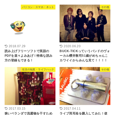
パソコン・スマホ・ネット
その他
2018.07.29
2020.06.20
読み上げフリーソフトで英語の
BUCK-TICKっていうバンドのヴォ
PDFを楽々よみあげ！特殊な読み
ーカル櫻井敦司51歳がめちゃんこ
方の登録もできる！
カワイイからみんな見て！！！！
生活の知恵・ライフハック
その他
2017.03.15
2017.04.11
狭いベランダで洗濯物を干すため
ライブ用耳栓を購入してみた！使