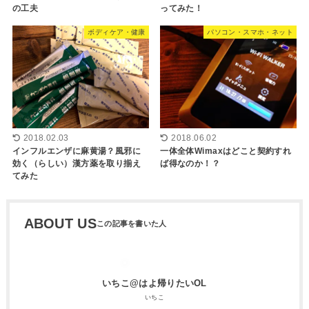
の工夫
ってみた！
ボディケア・健康
パソコン・スマホ・ネット
2018.02.03
2018.06.02
インフルエンザに麻黄湯？風邪に
一体全体Wimaxはどこと契約すれ
効く（らしい）漢方薬を取り揃え
ば得なのか！？
てみた
ABOUT US
いちこ@はよ帰りたいOL
いちこ