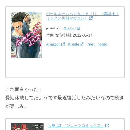
ボールルームへようこそ（1） （講談社コ
ミックス月刊マガジン）
posted with
ヨメレバ
竹内 友 講談社 2012-05-17
Amazon
Kindle
7net
honto
これ面白かった！
長期休載してたようです最近復活したみたいなので続き
が楽しみ。
大奥 13 （ジェッツコミックス）