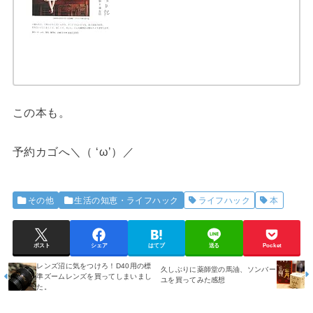
この本も。
予約カゴへ＼（ ‘ω’）／
その他
生活の知恵・ライフハック
ライフハック
本
ポスト
シェア
はてブ
送る
Pocket
レンズ沼に気をつけろ！D40用の標
久しぶりに薬師堂の馬油、ソンバー
準ズームレンズを買ってしまいまし
ユを買ってみた感想
た。