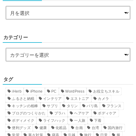
カテゴリー
タグ
iHerb
iPhone
PC
WordPress
お役立ちスキル
ふるさと納税
インテリア
エストニア
カメラ
キッチンの相棒
サプリ
タリン
バリ島
フランス
ブログのつくりかた
プラハ
ヘアケア
ボディケア
ボディメイク
ライフハック
一人旅
下着
便利グッズ
健康
化粧品
台南
台湾
国内旅行
学習
寒さ対策
寝具
引越
旅行
日常
服