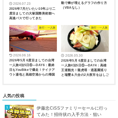
動で棒が増えるグラフの作り方
2026.07.23
（VBAなし）
2026年7月だいたい10年ぶり二
度目ましての大塚国際美術館へ
高速バスで行ってきた
旅行・一人旅
旅行・一人旅
2026.06.16
2026.05.30
2026年5月 6度目ましての台湾
2026年5月 6度目ましての台湾
一人旅4泊5日⑥―DAY6：最終
一人旅4泊5日⑤―DAY4：高雄
日もYouBikeで爆走！テイクア
王道観光！龍虎塔・逍遥園巡り
ウト湯包と高雄空港からの帰国
と瑞豐＆六合の2大夜市をはしご
人気の投稿
伊藤忠CiSSファミリーセールに行っ
てみた！招待状の入手方法・狙い