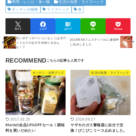
料理・レシピ・食べ物
生活の知恵・ライフハック
キッチンの相棒
ライフハック
食
ポスト
シェア
はてブ
送る
Pocket
良いボディローションもしくはボデ
2016年A8フェスティバルに参加申
ィミルクのおすすめ知りません
し込みしました
か！？
RECOMMEND
キッチン・台所グッズ
生活の知恵・ライフハック
2017.02.25
2019.09.27
iHerbの全品10%OFFセール！調味
ヤザキのガス警報器に自分で交
料を買いだめたい
換！ぴこぴこリース止めました。