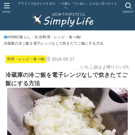
アラフィフおひとりさまの、一人旅と「ていねい」じゃない日々のくら
し。
MENU
SEARCH
HOME
暮らし・生活
料理・レシピ・食べ物
冷蔵庫の冷ご飯を電子レンジなしで炊きたてご飯にする方法
2016.03.27
料理・レシピ・食べ物
いちこ@はよ帰りたいOL
冷蔵庫の冷ご飯を電子レンジなしで炊きたてご
飯にする方法