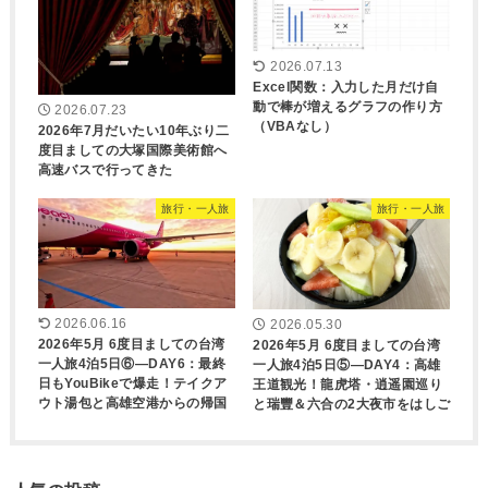
2026.07.13
Excel関数：入力した月だけ自
動で棒が増えるグラフの作り方
2026.07.23
（VBAなし）
2026年7月だいたい10年ぶり二
度目ましての大塚国際美術館へ
高速バスで行ってきた
旅行・一人旅
旅行・一人旅
2026.06.16
2026.05.30
2026年5月 6度目ましての台湾
2026年5月 6度目ましての台湾
一人旅4泊5日⑥―DAY6：最終
一人旅4泊5日⑤―DAY4：高雄
日もYouBikeで爆走！テイクア
王道観光！龍虎塔・逍遥園巡り
ウト湯包と高雄空港からの帰国
と瑞豐＆六合の2大夜市をはしご