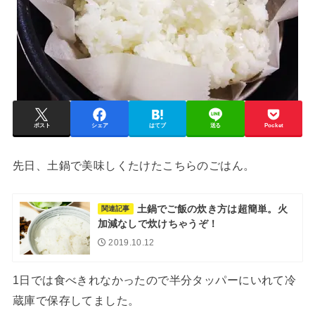
ポスト
シェア
はてブ
送る
Pocket
先日、土鍋で美味しくたけたこちらのごはん。
土鍋でご飯の炊き方は超簡単。火
関連記事
加減なしで炊けちゃうぞ！
2019.10.12
1日では食べきれなかったので半分タッパーにいれて冷
蔵庫で保存してました。