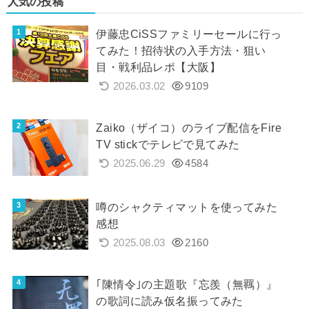
人気の投稿
伊藤忠CiSSファミリーセールに行っ
てみた！招待状の入手方法・狙い
目・戦利品レポ【大阪】
2026.03.02
9109
Zaiko（ザイコ）のライブ配信をFire
TV stickでテレビで見てみた
2025.06.29
4584
噂のシャクティマットを使ってみた
感想
2025.08.03
2160
｢陳情令｣の主題歌『忘羨（無羈）』
の歌詞に読み仮名振ってみた