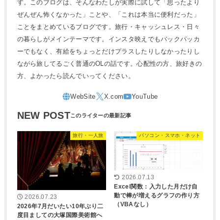
す。このブログは、そんなわたしが実際に試して「思ったより
ぜんぜん怖くなかった」ことや、「これは本当に便利だった」
ことをまとめているブログです。旅行・キャッシュレス・日々
の暮らしがメインテーマです。インスタ映えでもバックパッカ
ーでもなく、有給をちょっとだけプラスしたりしなかったりし
ながら旅してるごく普通のOLの話です。心配性の方、旅好きの
方、よかったら読んでいってください。
NEW POST
旅行・一人旅
パソコン・スマホ・ネット
2026.07.13
Excel関数：入力した月だけ自
動で棒が増えるグラフの作り方
2026.07.23
（VBAなし）
2026年7月だいたい10年ぶり二
度目ましての大塚国際美術館へ