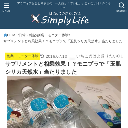
アラフィフおひとりさまの、一人旅と「ていねい」じゃない日々のくら
し。
MENU
SEARCH
HOME
日常・雑記
副業・モニター体験
サプリメントと相乗効果！？モニプラで「玉肌シリカ天然水」当たりました
いちこ@はよ帰りたいOL
2016.07.10
副業・モニター体験
サプリメントと相乗効果！？モニプラで「玉肌
シリカ天然水」当たりました