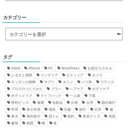
カテゴリー
タグ
iHerb
iPhone
PC
WordPress
お役立ちスキル
ふるさと納税
インテリア
エストニア
カメラ
キッチンの相棒
サプリ
タリン
バリ島
フランス
ブログのつくりかた
プラハ
ヘアケア
ボディケア
ボディメイク
ライフハック
一人旅
下着
便利グッズ
健康
化粧品
台南
台湾
国内旅行
学習
寒さ対策
寝具
引越
旅行
日常
服
東京
海外旅行
筋トレ
節約
美容グッズ
美肌
趣味
雑貨
靴
食