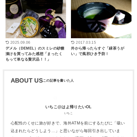
2025.09.06
2017.03.15
デメル（DEMEL）のスミレの砂糖
外から帰ったらすぐ「緑茶うが
漬けを買ってみた感想「まったく
い」で風邪ひき予防！
もって単なる贅沢品！！」
ABOUT US
いちこ@はよ帰りたいOL
いちこ
心配性のくせに旅が好きで、海外ATMを前にするたびに「吸い
込まれたらどうしよう…」と思いながら毎回引き出していま