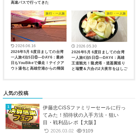
高速バスで行ってきた
旅行・一人旅
旅行・一人旅
2026.06.16
2026.05.30
2026年5月 6度目ましての台湾
2026年5月 6度目ましての台湾
一人旅4泊5日⑥―DAY6：最終
一人旅4泊5日⑤―DAY4：高雄
日もYouBikeで爆走！テイクア
王道観光！龍虎塔・逍遥園巡り
ウト湯包と高雄空港からの帰国
と瑞豐＆六合の2大夜市をはしご
人気の投稿
伊藤忠CiSSファミリーセールに行っ
てみた！招待状の入手方法・狙い
目・戦利品レポ【大阪】
2026.03.02
9109