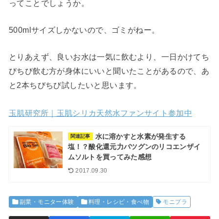
ってことでしょうか。
500mlサイズしかないので、ゴミがねー。
とりあえず、良いお水は一気に飲むより、一日かけてち
びちび飲む方が身体にいいと聞いたことがあるので、あ
と2本ちびちび試したいと思います。
玉肌研究所｜玉肌シリカ天然水ファンサイト参加中
水に溶かすと水素が発生する
関連記事
塩！？酸化還元力バツグンのリコエンザイ
ムソルトを買ってみた感想
2017.09.30
副業・モニター体験
料理・レシピ・食べ物
モニプラ