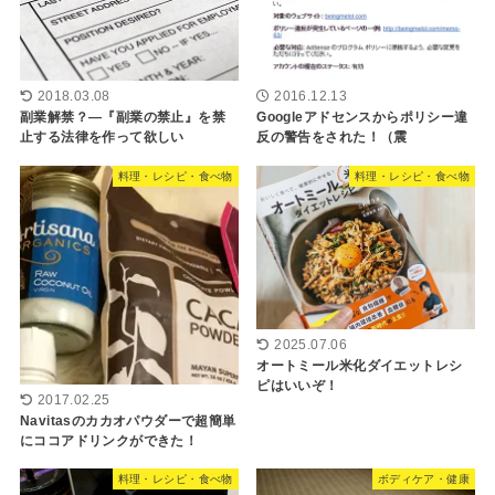
2018.03.08
2016.12.13
副業解禁？―『副業の禁止』を禁
Googleアドセンスからポリシー違
止する法律を作って欲しい
反の警告をされた！（震
料理・レシピ・食べ物
料理・レシピ・食べ物
2025.07.06
オートミール米化ダイエットレシ
ピはいいぞ！
2017.02.25
Navitasのカカオパウダーで超簡単
にココアドリンクができた！
料理・レシピ・食べ物
ボディケア・健康