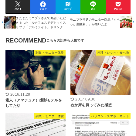
ポスト
シェア
はてブ
送る
Pocket
またまたモニプラさんで商品いただ
モニプラ当選のモニター商品「すら
きました！ルナフェスでデトックス
っと生酵素。」が届いたよ！
サプリ「デルミライト」ドリンク
RECOMMEND
副業・モニター体験
料理・レシピ・食べ物
2016.11.28
2017.09.30
素人（アマチュア）撮影モデルを
ぬか床を買ってみた感想
してた話
副業・モニター体験
パソコン・スマホ・ネット