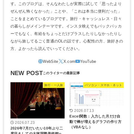
す。このブログは、そんなわたしが実際に試して「思ったより
ぜんぜん怖くなかった」ことや、「これは本当に便利だった」
ことをまとめているブログです。旅行・キャッシュレス・日々
の暮らしがメインテーマです。インスタ映えでもバックパッカ
ーでもなく、有給をちょっとだけプラスしたりしなかったりし
ながら旅してるごく普通のOLの話です。心配性の方、旅好きの
方、よかったら読んでいってください。
NEW POST
旅行・一人旅
パソコン・スマホ・ネット
2026.07.13
Excel関数：入力した月だけ自
動で棒が増えるグラフの作り方
2026.07.23
（VBAなし）
2026年7月だいたい10年ぶり二
度目ましての大塚国際美術館へ