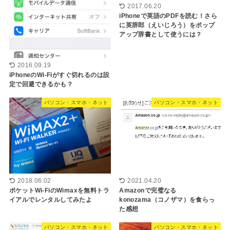
2017.06.20
iPhoneで英語のPDFを読む！さら
に英辞郎（えいじろう）をポップ
アップ辞書として使うには？
2016.09.19
iPhoneのWi-Fiがすぐ切れるのは設
定で回避できるかも？
パソコン・スマホ・ネット
パソコン・スマホ・ネット
2018.06.02
2021.04.20
ポケットWi-FiのWimaxを無料トラ
Amazonで完璧なる
イアルでレンタルしてみたよ
konozama（コノザマ）を食らっ
た感想
パソコン・スマホ・ネット
パソコン・スマホ・ネット