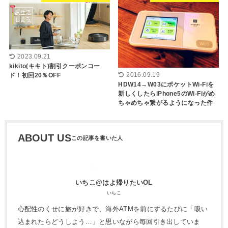
2023.09.21
kikito(キキト)割引クーポンコー
2016.09.19
ド！初回20％OFF
HDW14→W03にポケットWi-Fiを
新しくしたらiPhone5のWi-Fiがめ
ちゃめちゃ繋がるようになった件
ABOUT US
いちこ@はよ帰りたいOL
いちこ
心配性のくせに旅が好きで、海外ATMを前にするたびに「吸い
込まれたらどうしよう…」と思いながら毎回引き出していま