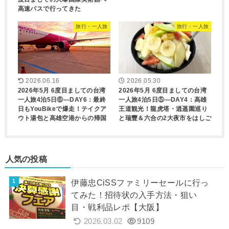
高速バスで行ってきた
旅行・一人旅
旅行・一人旅
2026.06.16
2026.05.30
2026年5月 6度目ましての台湾
2026年5月 6度目ましての台湾
一人旅4泊5日⑥―DAY6：最終
一人旅4泊5日⑤―DAY4：高雄
日もYouBikeで爆走！テイクア
王道観光！龍虎塔・逍遥園巡り
ウト湯包と高雄空港からの帰国
と瑞豐＆六合の2大夜市をはしご
人気の投稿
伊藤忠CiSSファミリーセールに行っ
てみた！招待状の入手方法・狙い
目・戦利品レポ【大阪】
2026.03.02
9109