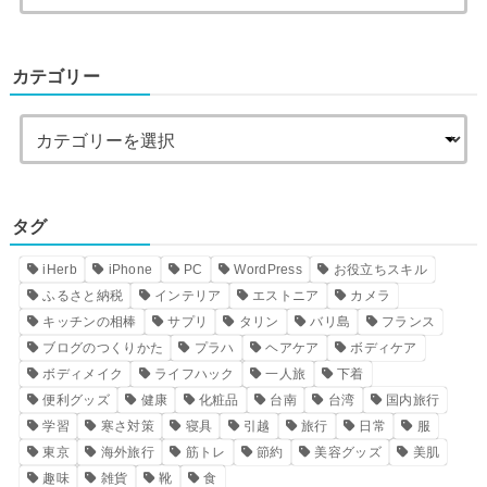
カテゴリー
タグ
iHerb
iPhone
PC
WordPress
お役立ちスキル
ふるさと納税
インテリア
エストニア
カメラ
キッチンの相棒
サプリ
タリン
バリ島
フランス
ブログのつくりかた
プラハ
ヘアケア
ボディケア
ボディメイク
ライフハック
一人旅
下着
便利グッズ
健康
化粧品
台南
台湾
国内旅行
学習
寒さ対策
寝具
引越
旅行
日常
服
東京
海外旅行
筋トレ
節約
美容グッズ
美肌
趣味
雑貨
靴
食