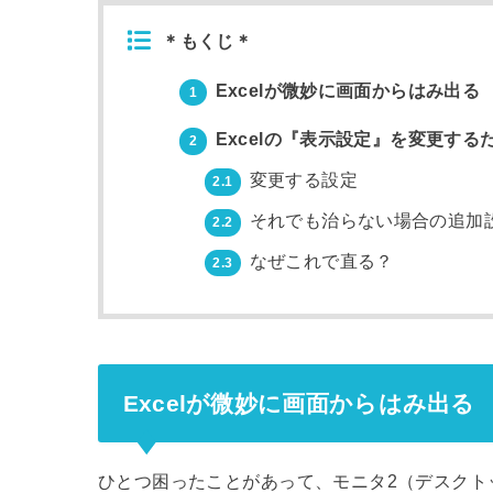
＊もくじ＊
Excelが微妙に画面からはみ出る
1
Excelの『表示設定』を変更す
2
変更する設定
2.1
それでも治らない場合の追加
2.2
なぜこれで直る？
2.3
Excelが微妙に画面からはみ出る
ひとつ困ったことがあって、モニタ2（デスクト