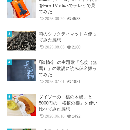
をFire TV stickでテレビで見
てみた
2025.06.29
4583
噂のシャクティマットを使っ
てみた感想
2025.08.03
2160
｢陳情令｣の主題歌『忘羨（無
羈）』の歌詞に読み仮名振っ
てみた
2025.07.01
1881
ダイソーの「桃の木櫛」と
5000円の「柘植の櫛」を使い
比べてみた感想
2026.06.16
1492