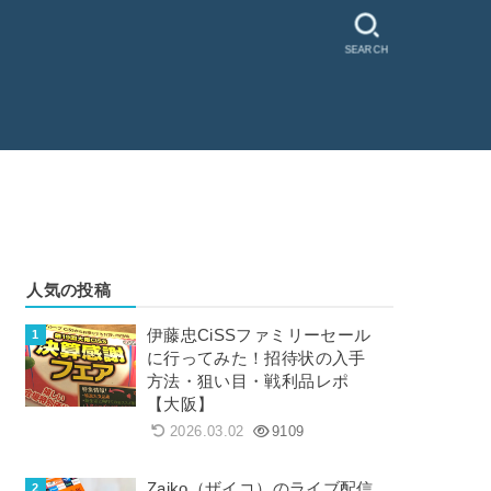
SEARCH
人気の投稿
伊藤忠CiSSファミリーセール
に行ってみた！招待状の入手
方法・狙い目・戦利品レポ
【大阪】
2026.03.02
9109
Zaiko（ザイコ）のライブ配信