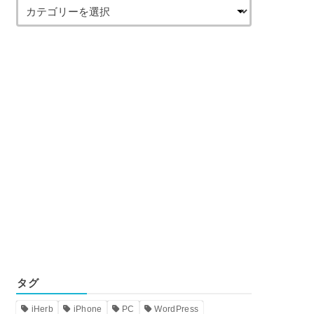
タグ
iHerb
iPhone
PC
WordPress