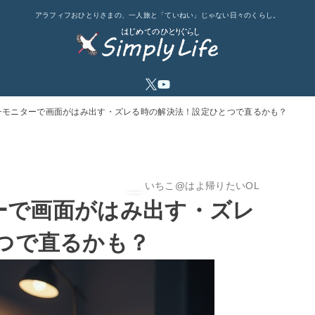
アラフィフおひとりさまの、一人旅と「ていねい」じゃない日々のくらし。
マルチモニターで画面がはみ出す・ズレる時の解決法！設定ひとつで直るかも？
いちこ@はよ帰りたいOL
ターで画面がはみ出す・ズレ
つで直るかも？