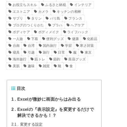
お役立ちスキル
ふるさと納税
インテリア
エストニア
カメラ
キッチンの相棒
サプリ
タリン
バリ島
フランス
ブログのつくりかた
プラハ
ヘアケア
ボディケア
ボディメイク
ライフハック
一人旅
下着
便利グッズ
健康
化粧品
台南
台湾
国内旅行
学習
寒さ対策
寝具
引越
旅行
日常
服
東京
海外旅行
筋トレ
節約
美容グッズ
美肌
趣味
雑貨
靴
食
目次
1
Excelが微妙に画面からはみ出る
2
Excelの『表示設定』を変更するだけで
解決できるかも！？
2.1
変更する設定