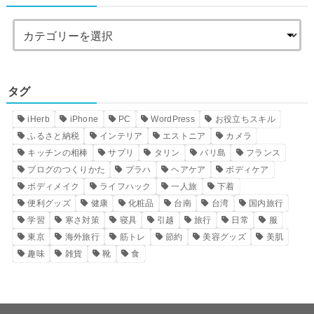
タグ
iHerb
iPhone
PC
WordPress
お役立ちスキル
ふるさと納税
インテリア
エストニア
カメラ
キッチンの相棒
サプリ
タリン
バリ島
フランス
ブログのつくりかた
プラハ
ヘアケア
ボディケア
ボディメイク
ライフハック
一人旅
下着
便利グッズ
健康
化粧品
台南
台湾
国内旅行
学習
寒さ対策
寝具
引越
旅行
日常
服
東京
海外旅行
筋トレ
節約
美容グッズ
美肌
趣味
雑貨
靴
食