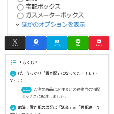
ポスト
シェア
はてブ
送る
Pocket
＊もくじ＊
げ。うっかり『置き配』になってたー！Σ（・
1
∀・；）
ご注文商品はお住まいの建物内の宅配
1.0.1
ボックスに配達しました。
結論：置き配の誤配は「返金」or「再配達」で
2