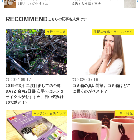
（茶さじ）のおすすめ
＆黒ずみを落す方法
RECOMMEND
旅行・一人旅
生活の知恵・ライフハック
2024.09.17
2020.07.16
2019年3月 二度目ましての台湾
ゴミ箱の臭い対策。ゴミ箱はどこ
DAY2:台南2日目(安平へはレンタ
に置くのがベスト？
サイクルがおすすめ、日中気温は
30℃越え！)
キッチン・台所グッズ
日常・雑記