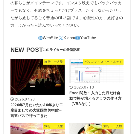
の暮らしがメインテーマです。インスタ映えでもバックパッカ
ーでもなく、有給をちょっとだけプラスしたりしなかったりし
ながら旅してるごく普通のOLの話です。心配性の方、旅好きの
方、よかったら読んでいってください。
NEW POST
旅行・一人旅
パソコン・スマホ・ネット
2026.07.13
Excel関数：入力した月だけ自
動で棒が増えるグラフの作り方
2026.07.23
（VBAなし）
2026年7月だいたい10年ぶり二
度目ましての大塚国際美術館へ
高速バスで行ってきた
旅行・一人旅
旅行・一人旅