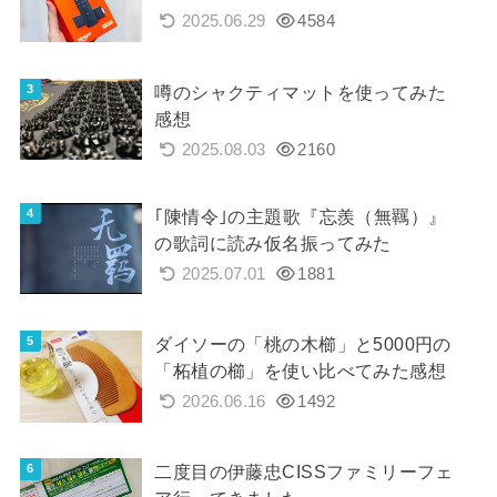
2025.06.29
4584
噂のシャクティマットを使ってみた
感想
2025.08.03
2160
｢陳情令｣の主題歌『忘羨（無羈）』
の歌詞に読み仮名振ってみた
2025.07.01
1881
ダイソーの「桃の木櫛」と5000円の
「柘植の櫛」を使い比べてみた感想
2026.06.16
1492
二度目の伊藤忠CISSファミリーフェ