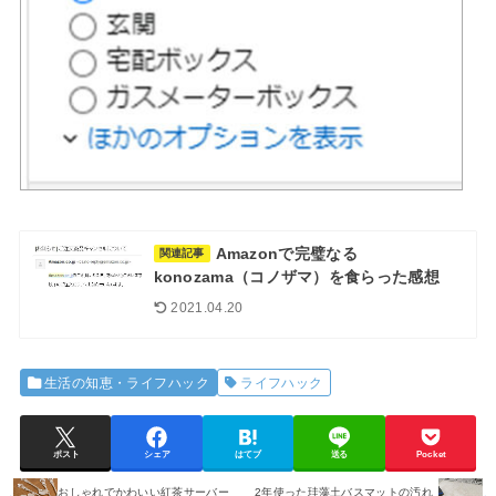
Amazonで完璧なる
関連記事
konozama（コノザマ）を食らった感想
2021.04.20
生活の知恵・ライフハック
ライフハック
ポスト
シェア
はてブ
送る
Pocket
おしゃれでかわいい紅茶サーバー
2年使った珪藻土バスマットの汚れ