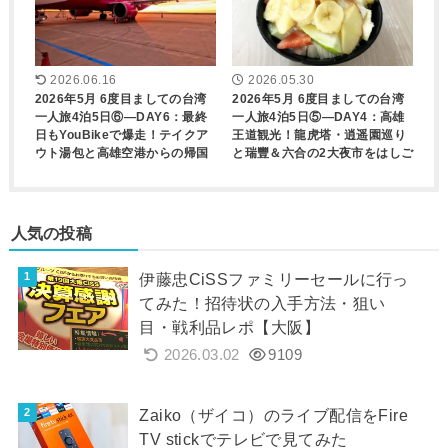
2026.06.16
2026.05.30
2026年5月 6度目ましての台湾
2026年5月 6度目ましての台湾
一人旅4泊5日⑥―DAY6：最終
一人旅4泊5日⑤―DAY4：高雄
日もYouBikeで爆走！テイクア
王道観光！龍虎塔・逍遥園巡り
ウト湯包と高雄空港からの帰国
と瑞豐＆六合の2大夜市をはしご
人気の投稿
伊藤忠CiSSファミリーセールに行っ
てみた！招待状の入手方法・狙い
目・戦利品レポ【大阪】
2026.03.02
9109
Zaiko（ザイコ）のライブ配信をFire
TV stickでテレビで見てみた