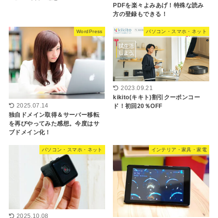
PDFを楽々よみあげ！特殊な読み
方の登録もできる！
WordPress
パソコン・スマホ・ネット
2023.09.21
kikito(キキト)割引クーポンコー
2025.07.14
ド！初回20％OFF
独自ドメイン取得＆サーバー移転
を再びやってみた感想。今度はサ
ブドメイン化！
パソコン・スマホ・ネット
インテリア・家具・家電
2025.10.08