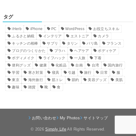
タグ
iHerb
iPhone
PC
WordPress
お役立ちスキル
ふるさと納税
インテリア
エストニア
カメラ
キッチンの相棒
サプリ
タリン
バリ島
フランス
ブログのつくりかた
プラハ
ヘアケア
ボディケア
ボディメイク
ライフハック
一人旅
下着
便利グッズ
健康
化粧品
台南
台湾
国内旅行
学習
寒さ対策
寝具
引越
旅行
日常
服
東京
海外旅行
筋トレ
節約
美容グッズ
美肌
趣味
雑貨
靴
食
お問い合わせ
My Photos
サイトマップ
© 2026
Simply Life
All Rights Reserved.