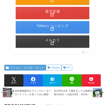
楽天市場
Yahooショッピング
メルカリ
ポチップ
パソコン・スマホ・ネット
Adobe
PC
ポスト
シェア
はてブ
送る
Pocket
遠赤外線輻射式セラミックヒーター
2022年10月 三度目ましての奄美大
『サンラメラ』を使ってみた感想
島3泊4日一人旅(3日目・4日目）