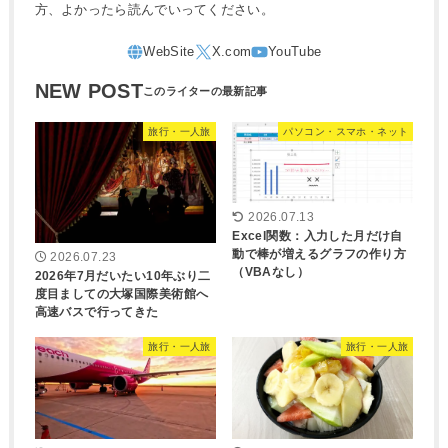
方、よかったら読んでいってください。
NEW POST
旅行・一人旅
パソコン・スマホ・ネット
2026.07.13
Excel関数：入力した月だけ自
動で棒が増えるグラフの作り方
2026.07.23
（VBAなし）
2026年7月だいたい10年ぶり二
度目ましての大塚国際美術館へ
高速バスで行ってきた
旅行・一人旅
旅行・一人旅