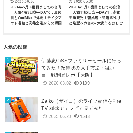
2026.06.16
2026.05.30
2026年5月 6度目ましての台湾
2026年5月 6度目ましての台湾
一人旅4泊5日⑥―DAY6：最終
一人旅4泊5日⑤―DAY4：高雄
日もYouBikeで爆走！テイクア
王道観光！龍虎塔・逍遥園巡り
ウト湯包と高雄空港からの帰国
と瑞豐＆六合の2大夜市をはしご
人気の投稿
伊藤忠CiSSファミリーセールに行っ
てみた！招待状の入手方法・狙い
目・戦利品レポ【大阪】
2026.03.02
9109
Zaiko（ザイコ）のライブ配信をFire
TV stickでテレビで見てみた
2025.06.29
4583