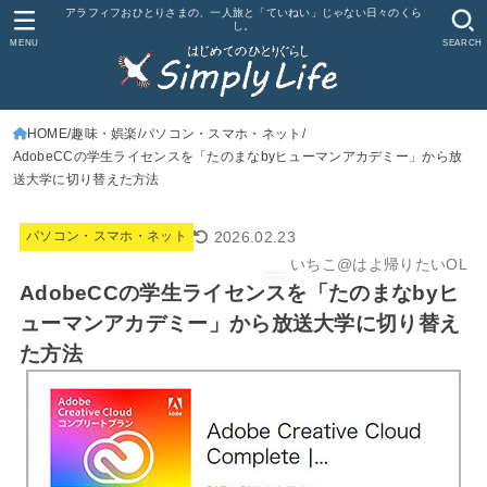
アラフィフおひとりさまの、一人旅と「ていねい」じゃない日々のくら
し。
MENU
SEARCH
HOME
趣味・娯楽
パソコン・スマホ・ネット
AdobeCCの学生ライセンスを「たのまなbyヒューマンアカデミー」から放
送大学に切り替えた方法
2026.02.23
パソコン・スマホ・ネット
いちこ@はよ帰りたいOL
AdobeCCの学生ライセンスを「たのまなbyヒ
ューマンアカデミー」から放送大学に切り替え
た方法