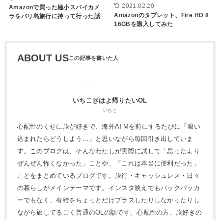
2021.02.20
Amazonで買った極小スパイカメ
Amazonのタブレット、Fire HD 8
ラをバリ島旅行に持って行った話
16GBを購入してみた
ABOUT US
いちこ@はよ帰りたいOL
いちこ
心配性のくせに旅が好きで、海外ATMを前にするたびに「吸い
込まれたらどうしよう…」と思いながら毎回引き出していま
す。このブログは、そんなわたしが実際に試して「思ったより
ぜんぜん怖くなかった」ことや、「これは本当に便利だった」
ことをまとめているブログです。旅行・キャッシュレス・日々
の暮らしがメインテーマです。インスタ映えでもバックパッカ
ーでもなく、有給をちょっとだけプラスしたりしなかったりし
ながら旅してるごく普通のOLの話です。心配性の方、旅好きの