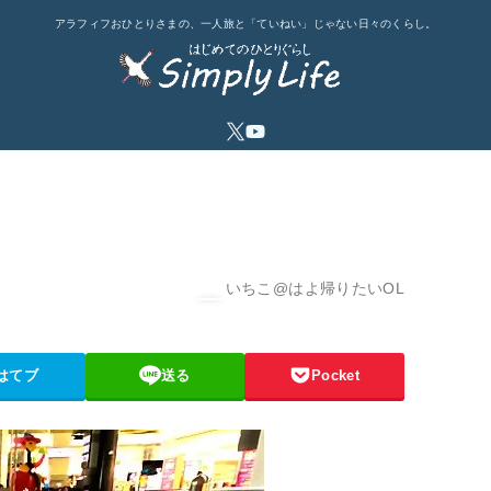
アラフィフおひとりさまの、一人旅と「ていねい」じゃない日々のくらし。
いちこ@はよ帰りたいOL
はてブ
送る
Pocket