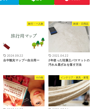
旅行・一人旅
雑貨・日用品
2021.04.22
2024.09.22
2年使った珪藻土バスマットの
台中観光マップー自分用ー
汚れ＆黒ずみを落す方法
その他
インテリア・家具・家電