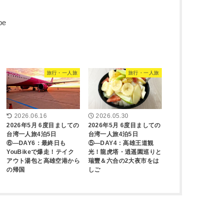
旅行・一人旅
旅行・一人旅
2026.06.16
2026.05.30
2026年5月 6度目ましての
2026年5月 6度目ましての
台湾一人旅4泊5日
台湾一人旅4泊5日
⑥―DAY6：最終日も
⑤―DAY4：高雄王道観
YouBikeで爆走！テイク
光！龍虎塔・逍遥園巡りと
アウト湯包と高雄空港から
瑞豐＆六合の2大夜市をは
の帰国
しご