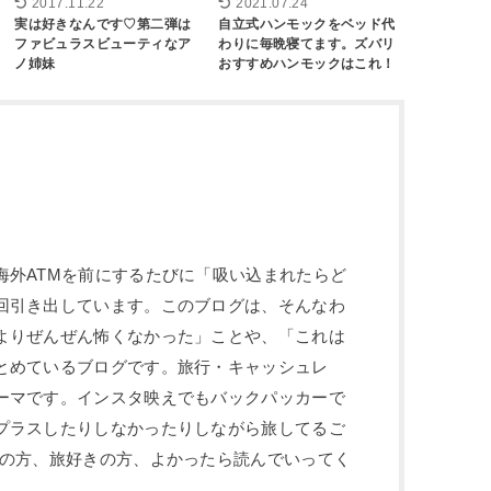
2017.11.22
2021.07.24
実は好きなんです♡第二弾は
自立式ハンモックをベッド代
ファビュラスビューティなア
わりに毎晩寝てます。ズバリ
ノ姉妹
おすすめハンモックはこれ！
海外ATMを前にするたびに「吸い込まれたらど
回引き出しています。このブログは、そんなわ
よりぜんぜん怖くなかった」ことや、「これは
とめているブログです。旅行・キャッシュレ
ーマです。インスタ映えでもバックパッカーで
プラスしたりしなかったりしながら旅してるご
性の方、旅好きの方、よかったら読んでいってく