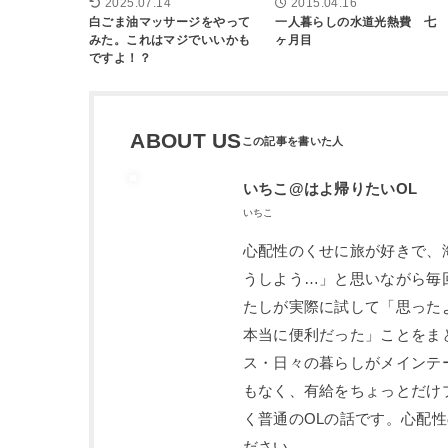
2025.07.14
2015.04.16
白ごま油マッサージをやって
一人暮らしの水道光熱費 七
みた。これはマジでいいかも
ヶ月目
ですよ！？
ABOUT US
いちこ@はよ帰りたいOL
いちこ
心配性のくせに旅が好きで、
うしよう…」と思いながら毎
たしが実際に試して「思った
本当に便利だった」ことをま
ス・日々の暮らしがメインテ
もなく、有給をちょっとだけ
く普通のOLの話です。心配
ださい。