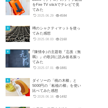
をFire TV stickでテレビで見
てみた
2025.06.29
4584
噂のシャクティマットを使っ
てみた感想
2025.08.03
2160
｢陳情令｣の主題歌『忘羨（無
羈）』の歌詞に読み仮名振っ
てみた
2025.07.01
1881
ダイソーの「桃の木櫛」と
5000円の「柘植の櫛」を使い
比べてみた感想
2026.06.16
1492