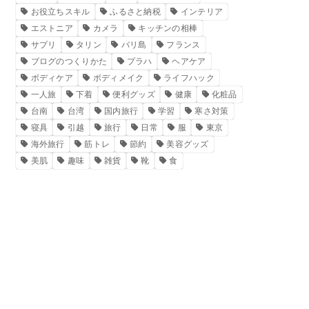
お役立ちスキル
ふるさと納税
インテリア
エストニア
カメラ
キッチンの相棒
サプリ
タリン
バリ島
フランス
ブログのつくりかた
プラハ
ヘアケア
ボディケア
ボディメイク
ライフハック
一人旅
下着
便利グッズ
健康
化粧品
台南
台湾
国内旅行
学習
寒さ対策
寝具
引越
旅行
日常
服
東京
海外旅行
筋トレ
節約
美容グッズ
美肌
趣味
雑貨
靴
食