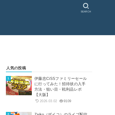
SEARCH
人気の投稿
伊藤忠CiSSファミリーセール
に行ってみた！招待状の入手
方法・狙い目・戦利品レポ
【大阪】
2026.03.02
9109
Zaiko（ザイコ）のライブ配信