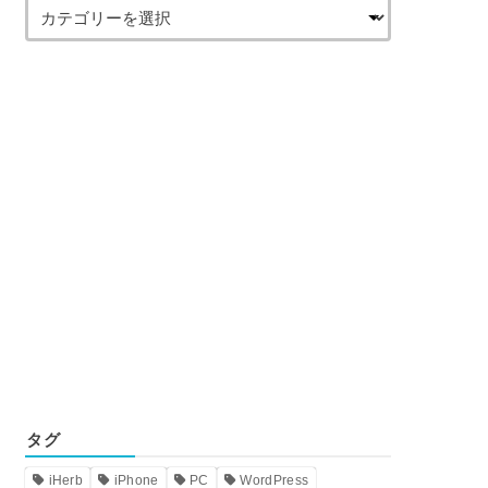
タグ
iHerb
iPhone
PC
WordPress