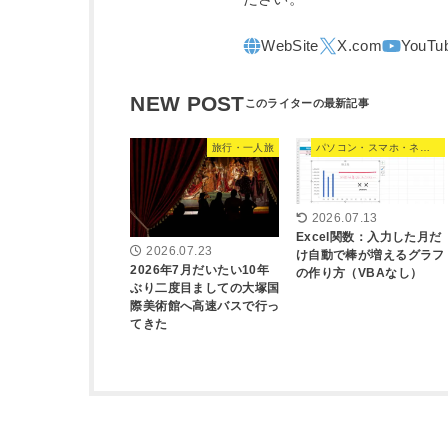
NEW POST
旅行・一人旅
パソコン・スマホ・ネット
2026.07.13
Excel関数：入力した月だ
2026.07.23
け自動で棒が増えるグラフ
2026年7月だいたい10年
の作り方（VBAなし）
ぶり二度目ましての大塚国
際美術館へ高速バスで行っ
てきた