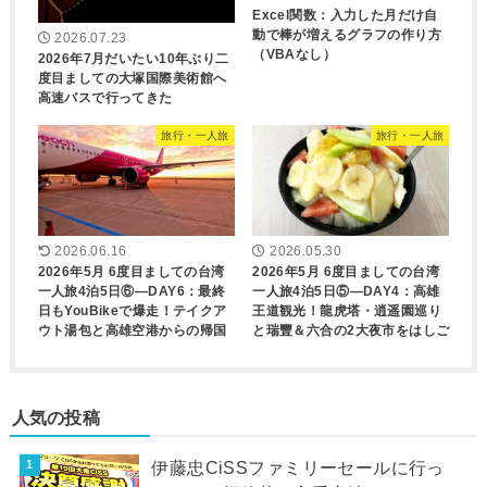
Excel関数：入力した月だけ自
動で棒が増えるグラフの作り方
2026.07.23
（VBAなし）
2026年7月だいたい10年ぶり二
度目ましての大塚国際美術館へ
高速バスで行ってきた
旅行・一人旅
旅行・一人旅
2026.06.16
2026.05.30
2026年5月 6度目ましての台湾
2026年5月 6度目ましての台湾
一人旅4泊5日⑥―DAY6：最終
一人旅4泊5日⑤―DAY4：高雄
日もYouBikeで爆走！テイクア
王道観光！龍虎塔・逍遥園巡り
ウト湯包と高雄空港からの帰国
と瑞豐＆六合の2大夜市をはしご
人気の投稿
伊藤忠CiSSファミリーセールに行っ