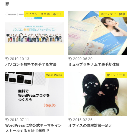
想
パソコン・スマホ・ネット
ボディケア・健康
2019.10.13
2020.06.20
パソコンを無料で処分する方法
ミュゼプラチナムで脱毛初体験
WordPress
靴・シューズ
2018.07.11
2015.02.25
WordPressに非公式テーマをイン
オフィスの防寒対策―足元
ストールする方法【無料で