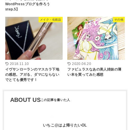
WordPressブログを作ろう
step.5】
メイク・化粧品
その他
2018.11.10
2020.06.20
イヴサンローランのマスカラ下地
ファビュラスなあの美人姉妹の薄
の感想。アガる、ダマにならない
い本を買ってみた感想
でとても優秀です！
ABOUT US
いちこ@はよ帰りたいOL