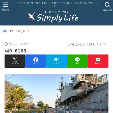
アラフィフおひとりさまの、一人旅と「ていねい」じゃない日々のくら
し。
MENU
SEARCH
HOME
r40_6163
2025.04.27
いちこ@はよ帰りたいOL
r40_6163
ポスト
シェア
はてブ
送る
Pocket