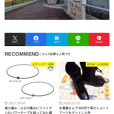
ポスト
シェア
はてブ
送る
Pocket
RECOMMEND
ボディケア・健康
節約術・お得情報
2017.10.07
2016.07.10
肩の痛み・ひざの痛みにファイテ
古着屋さんで300円で革のショート
ンのパワーテープを貼ってみた感
ブーツをゲットした件