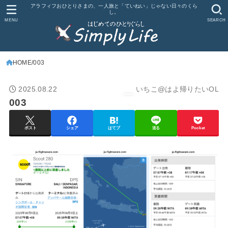
アラフィフおひとりさまの、一人旅と「ていねい」じゃない日々のくら
し。
MENU
SEARCH
HOME
003
2025.08.22
いちこ@はよ帰りたいOL
003
ポスト
シェア
はてブ
送る
Pocket