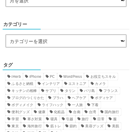
カテゴリー
タグ
iHerb
iPhone
PC
WordPress
お役立ちスキル
ふるさと納税
インテリア
エストニア
カメラ
キッチンの相棒
サプリ
タリン
バリ島
フランス
ブログのつくりかた
プラハ
ヘアケア
ボディケア
ボディメイク
ライフハック
一人旅
下着
便利グッズ
健康
化粧品
台南
台湾
国内旅行
学習
寒さ対策
寝具
引越
旅行
日常
服
東京
海外旅行
筋トレ
節約
美容グッズ
美肌