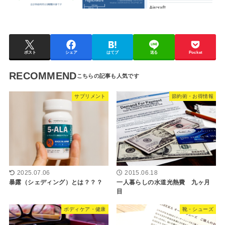
ポスト
シェア
はてブ
送る
Pocket
RECOMMEND
サプリメント
節約術・お得情報
2025.07.06
2015.06.18
暴露（シェディング）とは？？？
一人暮らしの水道光熱費 九ヶ月
目
ボディケア・健康
靴・シューズ