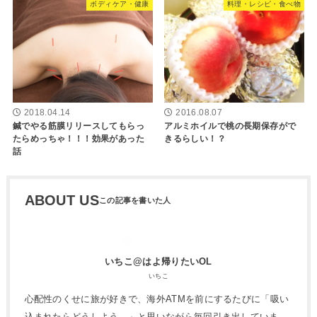
ボディケア・健康
料理・レシピ・食べ物
2018.04.14
2016.08.07
鍼でやる筋膜リリースしてもらっ
アルミホイルで桃の長期保存がで
たらめっちゃ！！！効果があった
きるらしい！？
話
ABOUT US
いちこ@はよ帰りたいOL
いちこ
心配性のくせに旅が好きで、海外ATMを前にするたびに「吸い
込まれたらどうしよう…」と思いながら毎回引き出していま