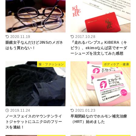
2020.11.19
2017.10.28
眼鏡女子なんだけどJINSのメガネ
『走れるパンプス』KiBERA（キ
はもう買わない！
ビラ）、ekimoなんば店でオーダ
ーシューズを注文してみた感想
服・ファッション
ボディケア・健康
2019.11.24
2021.01.23
ノースフェイスのマウンテンライ
早期閉経なのでホルモン補充治療
トジャケットにユニクロのフリー
（HRT）始めました
スを連結！