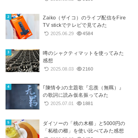
Zaiko（ザイコ）のライブ配信をFire
TV stickでテレビで見てみた
2025.06.29
4584
噂のシャクティマットを使ってみた
感想
2025.08.03
2160
｢陳情令｣の主題歌『忘羨（無羈）』
の歌詞に読み仮名振ってみた
2025.07.01
1881
ダイソーの「桃の木櫛」と5000円の
「柘植の櫛」を使い比べてみた感想