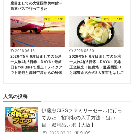
度目ましての大塚国際美術館へ
高速バスで行ってきた
旅行・一人旅
旅行・一人旅
2026.06.16
2026.05.30
2026年5月 6度目ましての台湾
2026年5月 6度目ましての台湾
一人旅4泊5日⑥―DAY6：最終
一人旅4泊5日⑤―DAY4：高雄
日もYouBikeで爆走！テイクア
王道観光！龍虎塔・逍遥園巡り
ウト湯包と高雄空港からの帰国
と瑞豐＆六合の2大夜市をはしご
人気の投稿
伊藤忠CiSSファミリーセールに行っ
てみた！招待状の入手方法・狙い
目・戦利品レポ【大阪】
2026.03.02
9109