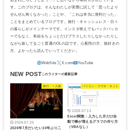
す。このブログは、そんなわたしが実際に試して「思ったより
ぜんぜん怖くなかった」ことや、「これは本当に便利だった」
ことをまとめているブログです。旅行・キャッシュレス・日々
の暮らしがメインテーマです。インスタ映えでもバックパッカ
ーでもなく、有給をちょっとだけプラスしたりしなかったりし
ながら旅してるごく普通のOLの話です。心配性の方、旅好きの
方、よかったら読んでいってください。
NEW POST
旅行・一人旅
パソコン・スマホ・ネット
2026.07.13
Excel関数：入力した月だけ自
動で棒が増えるグラフの作り方
2026.07.23
（VBAなし）
2026年7月だいたい10年ぶり二