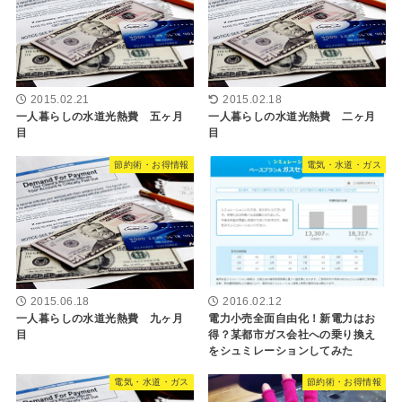
2015.02.21
2015.02.18
一人暮らしの水道光熱費 五ヶ月
一人暮らしの水道光熱費 二ヶ月
目
目
節約術・お得情報
電気・水道・ガス
2015.06.18
2016.02.12
一人暮らしの水道光熱費 九ヶ月
電力小売全面自由化！新電力はお
目
得？某都市ガス会社への乗り換え
をシュミレーションしてみた
電気・水道・ガス
節約術・お得情報