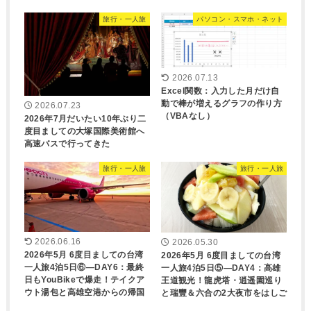
旅行・一人旅
パソコン・スマホ・ネット
2026.07.13
Excel関数：入力した月だけ自
動で棒が増えるグラフの作り方
2026.07.23
（VBAなし）
2026年7月だいたい10年ぶり二
度目ましての大塚国際美術館へ
高速バスで行ってきた
旅行・一人旅
旅行・一人旅
2026.06.16
2026.05.30
2026年5月 6度目ましての台湾
2026年5月 6度目ましての台湾
一人旅4泊5日⑥―DAY6：最終
一人旅4泊5日⑤―DAY4：高雄
日もYouBikeで爆走！テイクア
王道観光！龍虎塔・逍遥園巡り
ウト湯包と高雄空港からの帰国
と瑞豐＆六合の2大夜市をはしご