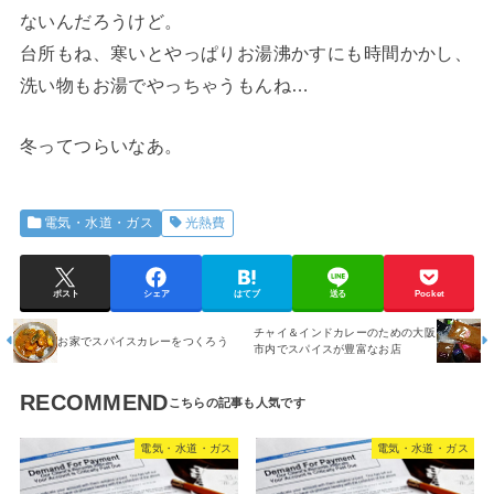
ないんだろうけど。
台所もね、寒いとやっぱりお湯沸かすにも時間かかし、
洗い物もお湯でやっちゃうもんね…
冬ってつらいなあ。
電気・水道・ガス
光熱費
ポスト
シェア
はてブ
送る
Pocket
チャイ＆インドカレーのための大阪
お家でスパイスカレーをつくろう
市内でスパイスが豊富なお店
RECOMMEND
電気・水道・ガス
電気・水道・ガス