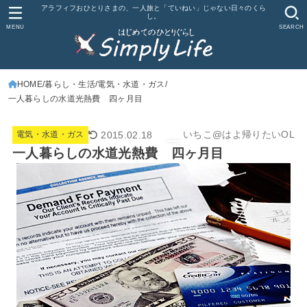
アラフィフおひとりさまの、一人旅と「ていねい」じゃない日々のくら
し。
MENU
SEARCH
HOME
暮らし・生活
電気・水道・ガス
一人暮らしの水道光熱費 四ヶ月目
いちこ@はよ帰りたいOL
2015.02.18
電気・水道・ガス
一人暮らしの水道光熱費 四ヶ月目