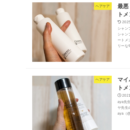
最悪
ヘアケア
トメ
2025
シャン
シャン
ートメ
リーな匂
マイ
ヘアケア
トメ
2021
aya先
ヤ先生の
aya（