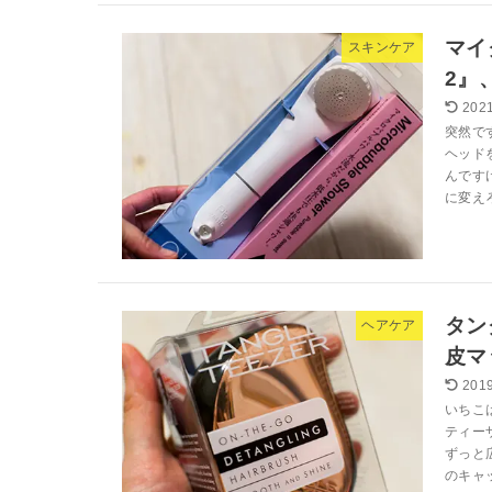
マイ
スキンケア
2』
2021
突然で
ヘッド
んです
に変えろ
タン
ヘアケア
皮マ
2019
いちこ
ティー
ずっと
のキャ