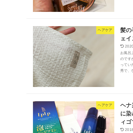
髪の
ヘアケア
ェイ
2020
お風呂
のです
ってい
秀で、な
ヘナ
ヘアケア
に染
ィゴ
2018