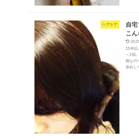
自宅
ヘアケア
こん
2025
15年
～2回
格なの
染めして