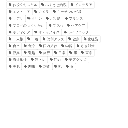
お役立ちスキル
ふるさと納税
インテリア
エストニア
カメラ
キッチンの相棒
サプリ
タリン
バリ島
フランス
ブログのつくりかた
プラハ
ヘアケア
ボディケア
ボディメイク
ライフハック
一人旅
下着
便利グッズ
健康
化粧品
台南
台湾
国内旅行
学習
寒さ対策
寝具
引越
旅行
日常
服
東京
海外旅行
筋トレ
節約
美容グッズ
美肌
趣味
雑貨
靴
食