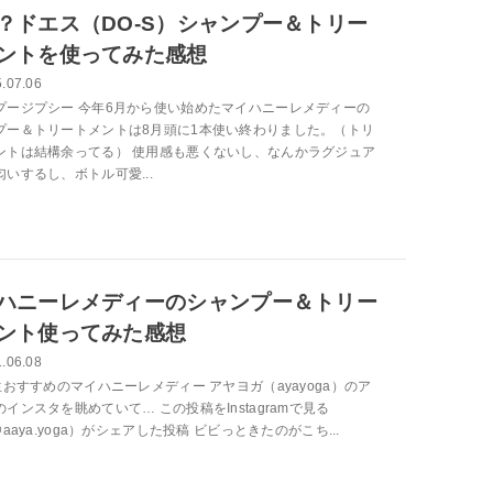
？ドエス（DO-S）シャンプー＆トリー
ントを使ってみた感想
.07.06
プージプシー 今年6月から使い始めたマイハニーレメディーの
プー＆トリートメントは8月頭に1本使い終わりました。（トリ
ントは結構余ってる） 使用感も悪くないし、なんかラグジュア
いするし、ボトル可愛...
ハニーレメディーのシャンプー＆トリー
ント使ってみた感想
.06.08
生おすすめのマイハニーレメディー アヤヨガ（ayayoga）のア
インスタを眺めていて… この投稿をInstagramで見る
@aaya.yoga）がシェアした投稿 ビビっときたのがこち...