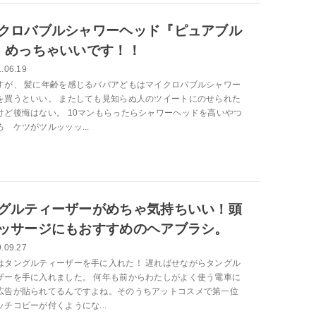
クロバブルシャワーヘッド『ピュアブル
、めっちゃいいです！！
.06.19
すが、 髪に年齢を感じるババアどもはマイクロバブルシャワー
を買うといい。 またしても見知らぬ人のツイートにのせられた
けど後悔はない。 10マンもらったらシャワーヘッドを高いやつ
 ケツがツルッッッ...
グルティーザーがめちゃ気持ちいい！頭
ッサージにもおすすめのヘアブラシ。
.09.27
はタングルティーザーを手に入れた！ 遅ればせながらタングル
ザーを手に入れました。 何年も前からわたしがよく使う電車に
広告が貼られてるんですよね。そのうちアットコスメで第一位
ッチコピーが付くようにな...