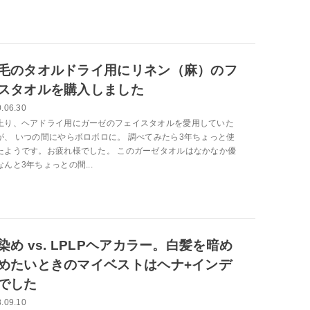
毛のタオルドライ用にリネン（麻）のフ
スタオルを購入しました
.06.30
上り、ヘアドライ用にガーゼのフェイスタオルを愛用していた
が、 いつの間にやらボロボロに。 調べてみたら3年ちょっと使
たようです。お疲れ様でした。 このガーゼタオルはなかなか優
んと3年ちょっとの間...
染め vs. LPLPヘアカラー。白髪を暗め
めたいときのマイベストはヘナ+インデ
でした
.09.10