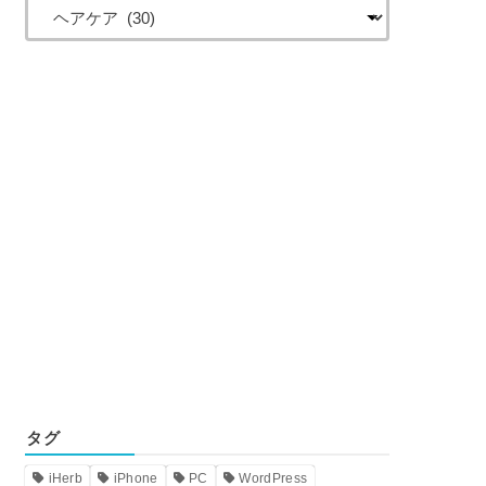
タグ
iHerb
iPhone
PC
WordPress