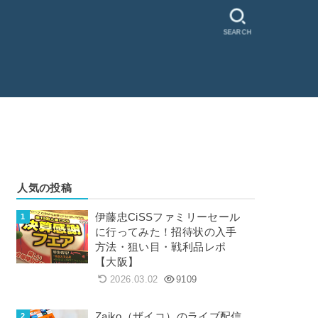
SEARCH
人気の投稿
伊藤忠CiSSファミリーセール
に行ってみた！招待状の入手
方法・狙い目・戦利品レポ
【大阪】
2026.03.02
9109
Zaiko（ザイコ）のライブ配信