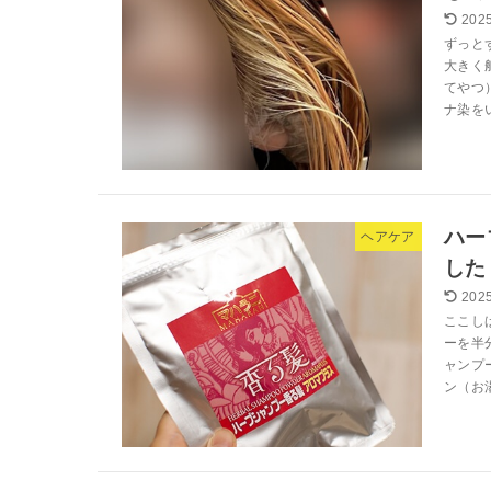
2025
ずっと
大きく
てやつ
ナ染をい
ハー
ヘアケア
した
2025
ここし
ーを半
ャンプ
ン（お湯