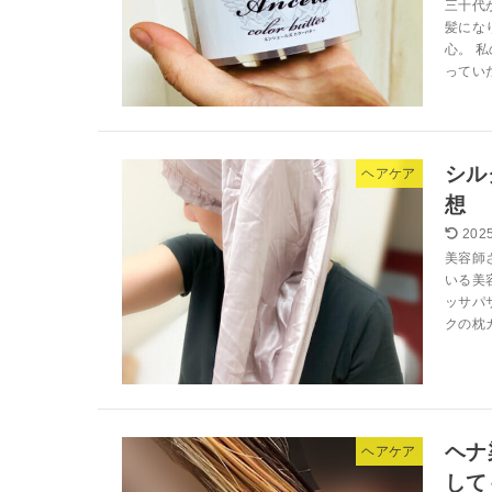
三十代
髪にな
心。 
っていた
シル
ヘアケア
想
2025
美容師
いる美
ッサパ
クの枕カ
ヘナ
ヘアケア
して