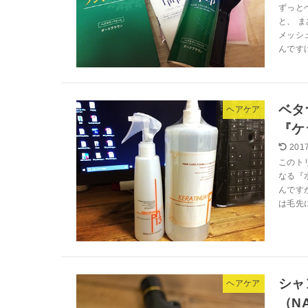
ずっと
と、 
メッシ
んですけ
ベタ
ヘアケア
『ケ
2017
このト
なる『
んです
は毛先に
シャ
ヘアケア
（N