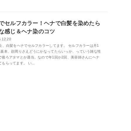
でセルフカラー！ヘナで白髪を染めたら
な感じ＆ヘナ染のコツ
.12.20
以上、白髪をヘナでセルフカラーしてます。 セルフカラーは月1
。基本、顔周りさえどうにかなってたらいっか、っていう雑な性
で後ろアタマとか適当。なので年1回か2回、美容師さんにヘナ
もらってます。 い...