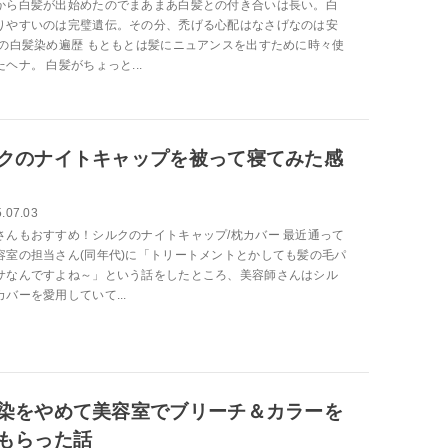
から白髪が出始めたのでまあまあ白髪との付き合いは長い。白
りやすいのは完璧遺伝。その分、禿げる心配はなさげなのは安
私の白髪染め遍歴 もともとは髪にニュアンスを出すために時々使
ヘナ。 白髪がちょっと...
クのナイトキャップを被って寝てみた感
.07.03
さんもおすすめ！シルクのナイトキャップ/枕カバー 最近通って
容室の担当さん(同年代)に「トリートメントとかしても髪の毛パ
サなんですよね～」という話をしたところ、美容師さんはシル
バーを愛用していて...
染をやめて美容室でブリーチ＆カラーを
もらった話