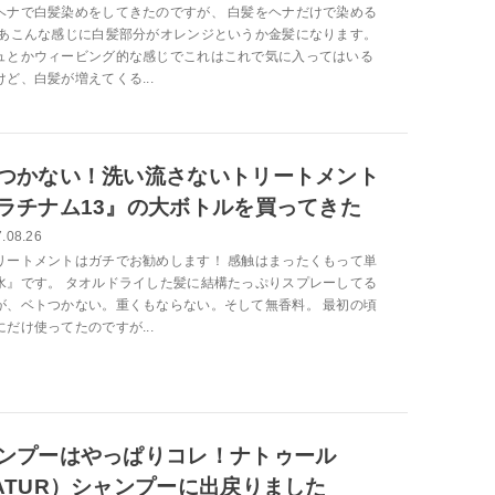
ヘナで白髪染めをしてきたのですが、 白髪をヘナだけで染める
まあこんな感じに白髪部分がオレンジというか金髪になります。
ュとかウィービング的な感じでこれはこれで気に入ってはいる
ど、白髪が増えてくる...
つかない！洗い流さないトリートメント
ラチナム13』の大ボトルを買ってきた
.08.26
リートメントはガチでお勧めします！ 感触はまったくもって単
水』です。 タオルドライした髪に結構たっぷりスプレーしてる
が、ベトつかない。重くもならない。そして無香料。 最初の頃
だけ使ってたのですが...
ンプーはやっぱりコレ！ナトゥール
ATUR）シャンプーに出戻りました