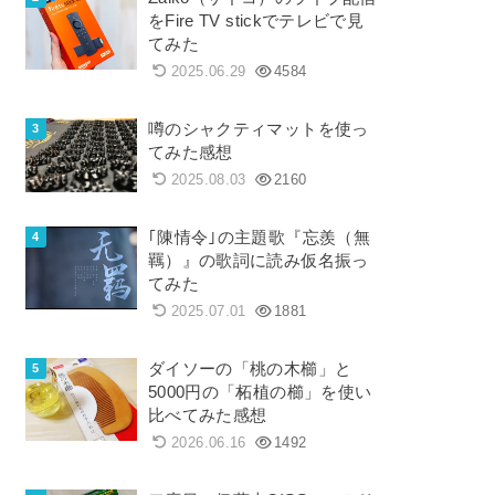
をFire TV stickでテレビで見
てみた
2025.06.29
4584
噂のシャクティマットを使っ
てみた感想
2025.08.03
2160
｢陳情令｣の主題歌『忘羨（無
羈）』の歌詞に読み仮名振っ
てみた
2025.07.01
1881
ダイソーの「桃の木櫛」と
5000円の「柘植の櫛」を使い
比べてみた感想
2026.06.16
1492