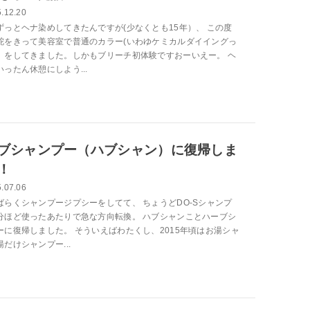
.12.20
ずっとヘナ染めしてきたんですが(少なくとも15年）、 この度
舵をきって美容室で普通のカラー(いわゆケミカルダイイングっ
）をしてきました。しかもブリーチ初体験ですおーいえー。 ヘ
ったん休憩にしよう...
ブシャンプー（ハブシャン）に復帰しま
！
.07.06
ばらくシャンプージプシーをしてて、 ちょうどDO-Sシャンプ
分ほど使ったあたりで急な方向転換。 ハブシャンことハーブシ
ーに復帰しました。 そういえばわたくし、2015年頃はお湯シャ
だけシャンプー...