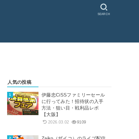
SEARCH
人気の投稿
伊藤忠CiSSファミリーセール
に行ってみた！招待状の入手
方法・狙い目・戦利品レポ
【大阪】
2026.03.02
9109
Zaiko（ザイコ）のライブ配信