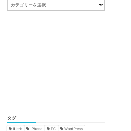
タグ
iHerb
iPhone
PC
WordPress