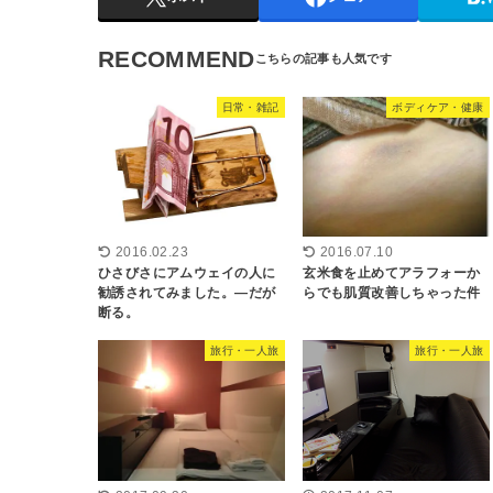
RECOMMEND
日常・雑記
ボディケア・健康
2016.02.23
2016.07.10
ひさびさにアムウェイの人に
玄米食を止めてアラフォーか
勧誘されてみました。―だが
らでも肌質改善しちゃった件
断る。
旅行・一人旅
旅行・一人旅