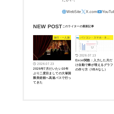
NEW POST
旅行・一人旅
パソコン・スマホ・ネット
2026.07.13
Excel関数：入力した月だ
2026.07.23
け自動で棒が増えるグラフ
2026年7月だいたい10年
の作り方（VBAなし）
ぶり二度目ましての大塚国
際美術館へ高速バスで行っ
てきた