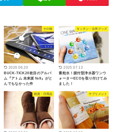
その他
キッチン・台所グッズ
2020.06.20
2025.07.13
BUCK-TICK20枚目のアルバ
素粒水！据付型浄水器ワンウ
ム『アトム 未来派 №9』がと
ォーターECOを取り付けてみ
んでもなかった件
ました！
雑貨・日用品
サプリメント