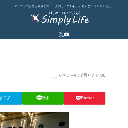
アラフィフおひとりさまの、一人旅と「ていねい」じゃない日々のくらし。
いちこ@はよ帰りたいOL
はてブ
送る
Pocket