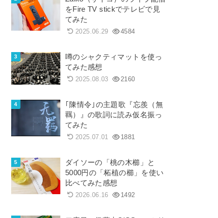
をFire TV stickでテレビで見
てみた
2025.06.29
4584
噂のシャクティマットを使っ
てみた感想
2025.08.03
2160
｢陳情令｣の主題歌『忘羨（無
羈）』の歌詞に読み仮名振っ
てみた
2025.07.01
1881
ダイソーの「桃の木櫛」と
5000円の「柘植の櫛」を使い
比べてみた感想
2026.06.16
1492