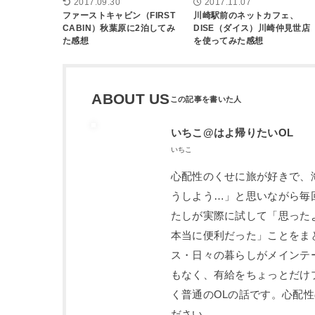
2017.09.30
2017.11.07
ファーストキャビン（FIRST
川崎駅前のネットカフェ、
CABIN）秋葉原に2泊してみ
DISE（ダイス）川崎仲見世店
た感想
を使ってみた感想
ABOUT US
いちこ@はよ帰りたいOL
いちこ
心配性のくせに旅が好きで、
うしよう…」と思いながら毎
たしが実際に試して「思った
本当に便利だった」ことをま
ス・日々の暮らしがメインテ
もなく、有給をちょっとだけ
く普通のOLの話です。心配
ださい。