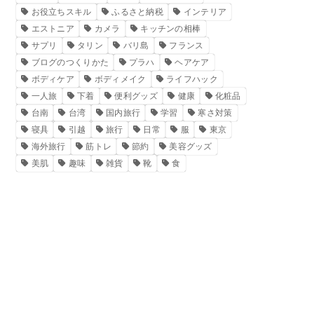
お役立ちスキル
ふるさと納税
インテリア
エストニア
カメラ
キッチンの相棒
サプリ
タリン
バリ島
フランス
ブログのつくりかた
プラハ
ヘアケア
ボディケア
ボディメイク
ライフハック
一人旅
下着
便利グッズ
健康
化粧品
台南
台湾
国内旅行
学習
寒さ対策
寝具
引越
旅行
日常
服
東京
海外旅行
筋トレ
節約
美容グッズ
美肌
趣味
雑貨
靴
食