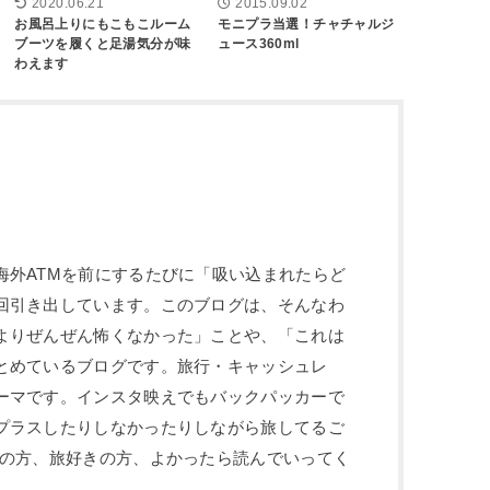
2020.06.21
2015.09.02
お風呂上りにもこもこルーム
モニプラ当選！チャチャルジ
ブーツを履くと足湯気分が味
ュース360ml
わえます
海外ATMを前にするたびに「吸い込まれたらど
回引き出しています。このブログは、そんなわ
よりぜんぜん怖くなかった」ことや、「これは
とめているブログです。旅行・キャッシュレ
ーマです。インスタ映えでもバックパッカーで
プラスしたりしなかったりしながら旅してるご
性の方、旅好きの方、よかったら読んでいってく