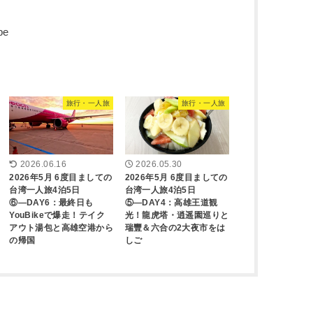
旅行・一人旅
旅行・一人旅
2026.06.16
2026.05.30
2026年5月 6度目ましての
2026年5月 6度目ましての
台湾一人旅4泊5日
台湾一人旅4泊5日
⑥―DAY6：最終日も
⑤―DAY4：高雄王道観
YouBikeで爆走！テイク
光！龍虎塔・逍遥園巡りと
アウト湯包と高雄空港から
瑞豐＆六合の2大夜市をは
の帰国
しご