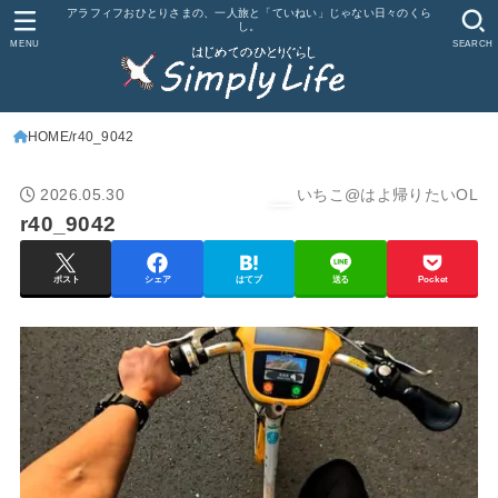
アラフィフおひとりさまの、一人旅と「ていねい」じゃない日々のくら
し。
MENU
SEARCH
HOME
r40_9042
2026.05.30
いちこ@はよ帰りたいOL
r40_9042
ポスト
シェア
はてブ
送る
Pocket