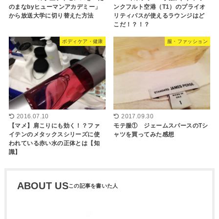
のまなbyヒューマンアカデミー」
ンクフルト空港（T1）のプライオ
から放送大学に切り替えた方法
リティパスが使えるラウンジはど
こだ！？！？
ボディケア・健康
服・ファッション
2016.07.10
2017.09.30
【マメ】肩こりにも効く！？ファ
モテ服① ジェームスパースのTシ
イテンのメタックスシリーズに使
ャツを買ってみた感想
われている赤い水の正体とは【知
識】
ABOUT US