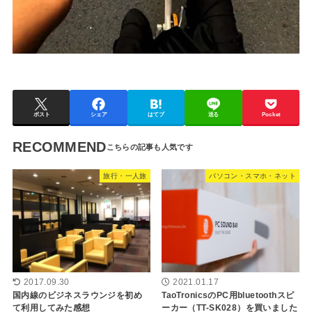
ポスト
シェア
はてブ
送る
Pocket
RECOMMEND
旅行・一人旅
パソコン・スマホ・ネット
2017.09.30
2021.01.17
国内線のビジネスラウンジを初め
TaoTronicsのPC用bluetoothスピ
て利用してみた感想
ーカー（TT-SK028）を買いました