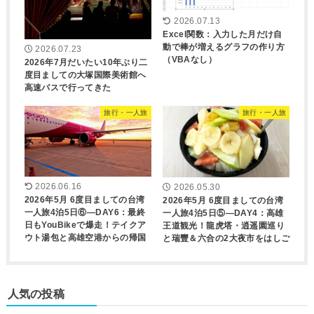
2026.07.13
Excel関数：入力した月だけ自
動で棒が増えるグラフの作り方
2026.07.23
（VBAなし）
2026年7月だいたい10年ぶり二
度目ましての大塚国際美術館へ
高速バスで行ってきた
旅行・一人旅
旅行・一人旅
2026.06.16
2026.05.30
2026年5月 6度目ましての台湾
2026年5月 6度目ましての台湾
一人旅4泊5日⑥―DAY6：最終
一人旅4泊5日⑤―DAY4：高雄
日もYouBikeで爆走！テイクア
王道観光！龍虎塔・逍遥園巡り
ウト湯包と高雄空港からの帰国
と瑞豐＆六合の2大夜市をはしご
人気の投稿