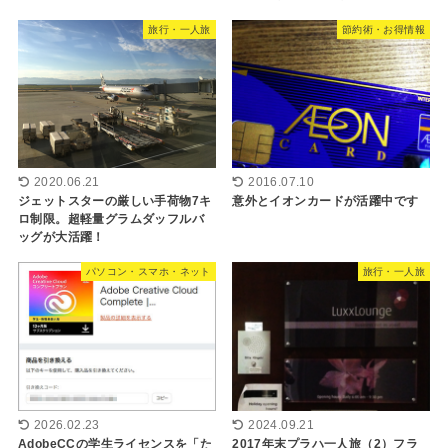
旅行・一人旅
節約術・お得情報
2020.06.21
2016.07.10
ジェットスターの厳しい手荷物7キ
意外とイオンカードが活躍中です
ロ制限。超軽量グラムダッフルバ
ッグが大活躍！
パソコン・スマホ・ネット
旅行・一人旅
2026.02.23
2024.09.21
AdobeCCの学生ライセンスを「た
2017年末プラハ一人旅（2）フラ