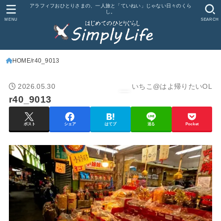
アラフィフおひとりさまの、一人旅と「ていねい」じゃない日々のくら
し。
MENU
SEARCH
HOME
r40_9013
2026.05.30
いちこ@はよ帰りたいOL
r40_9013
ポスト
シェア
はてブ
送る
Pocket