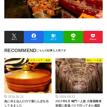
ポスト
シェア
はてブ
送る
Pocket
RECOMMEND
ボディケア・健康
旅行・一人旅
2016.02.11
2024.09.22
急に冷え込んだので湯たんぽを出
2017年8月 鳴門一人旅 大塚国際美
してきました
術館に高速バスで行ってきた感想