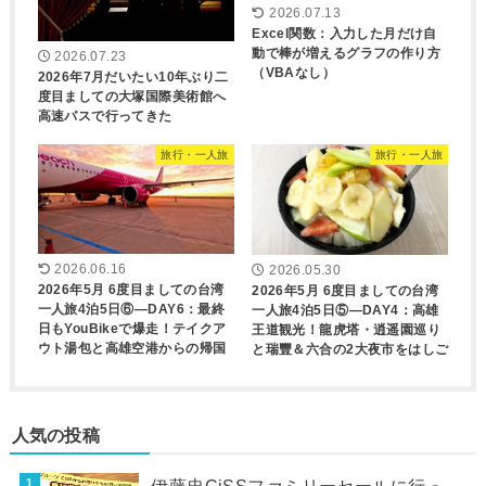
2026.07.13
Excel関数：入力した月だけ自
動で棒が増えるグラフの作り方
2026.07.23
（VBAなし）
2026年7月だいたい10年ぶり二
度目ましての大塚国際美術館へ
高速バスで行ってきた
旅行・一人旅
旅行・一人旅
2026.06.16
2026.05.30
2026年5月 6度目ましての台湾
2026年5月 6度目ましての台湾
一人旅4泊5日⑥―DAY6：最終
一人旅4泊5日⑤―DAY4：高雄
日もYouBikeで爆走！テイクア
王道観光！龍虎塔・逍遥園巡り
ウト湯包と高雄空港からの帰国
と瑞豐＆六合の2大夜市をはしご
人気の投稿
伊藤忠CiSSファミリーセールに行っ