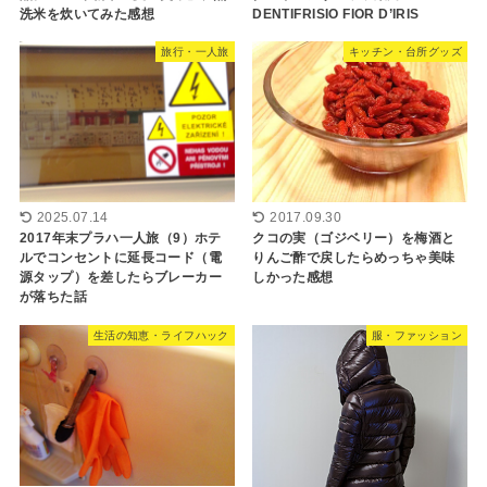
洗米を炊いてみた感想
DENTIFRISIO FIOR D’IRIS
旅行・一人旅
キッチン・台所グッズ
2025.07.14
2017.09.30
2017年末プラハ一人旅（9）ホテ
クコの実（ゴジベリー）を梅酒と
ルでコンセントに延長コード（電
りんご酢で戻したらめっちゃ美味
源タップ）を差したらブレーカー
しかった感想
が落ちた話
生活の知恵・ライフハック
服・ファッション