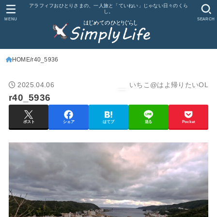
アラフィフおひとりさまの、一人旅と「ていねい」じゃない日々のくら
し。
MENU
SEARCH
HOME
r40_5936
2025.04.06
いちこ@はよ帰りたいOL
r40_5936
ポスト
シェア
はてブ
送る
Pocket