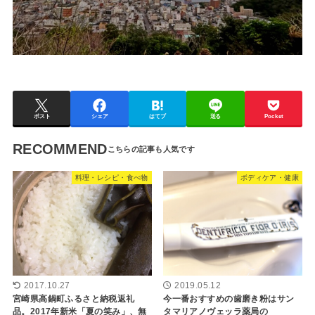
ポスト
シェア
はてブ
送る
Pocket
RECOMMEND
料理・レシピ・食べ物
ボディケア・健康
2017.10.27
2019.05.12
宮崎県高鍋町ふるさと納税返礼
今一番おすすめの歯磨き粉はサン
品。2017年新米「夏の笑み」、無
タマリアノヴェッラ薬局の