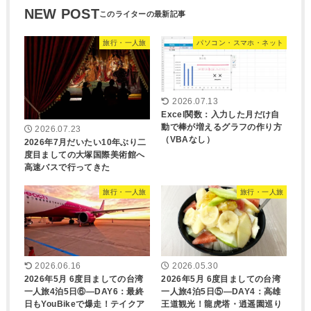
NEW POST
旅行・一人旅
パソコン・スマホ・ネット
2026.07.13
Excel関数：入力した月だけ自
動で棒が増えるグラフの作り方
2026.07.23
（VBAなし）
2026年7月だいたい10年ぶり二
度目ましての大塚国際美術館へ
高速バスで行ってきた
旅行・一人旅
旅行・一人旅
2026.06.16
2026.05.30
2026年5月 6度目ましての台湾
2026年5月 6度目ましての台湾
一人旅4泊5日⑥―DAY6：最終
一人旅4泊5日⑤―DAY4：高雄
日もYouBikeで爆走！テイクア
王道観光！龍虎塔・逍遥園巡り