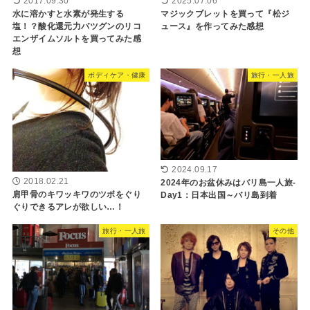
2017.09.30
2025.07.06
水に溶かすと水素が発生する
マジックブレットを買って『松ジ
塩！？酸化還元力バツグンのリコ
ュース』を作ってみた感想
エンザイムソルトを買ってみた感
想
ボディケア・健康
旅行・一人旅
2024.09.17
2018.02.21
2024年のお盆休みはバリ島一人旅-
肩甲骨のキワッキワのツボをぐり
Day1：日本出国～バリ島到着
ぐりできるアレが欲しい…！
旅行・一人旅
その他