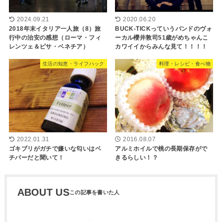
2024.09.21
2020.06.20
2018年末イタリア一人旅（8）旅
BUCK-TICKっていうバンドのヴォ
行中の治安の感想（ローマ・フィ
ーカル櫻井敦司51歳がめちゃんこ
レンツェ＆ピサ・ベネチア）
カワイイからみんな見て！！！！
生活の知恵・ライフハック
料理・レシピ・食べ物
2022.01.31
2016.08.07
ゴキブリがガチで嫌いな匂いはベ
アルミホイルで桃の長期保存がで
チバーだと聞いて！
きるらしい！？
ABOUT US