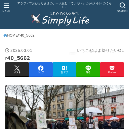
アラフィフおひとりさまの、一人旅と「ていねい」じゃない日々のくら
し。
MENU
SEARCH
HOME
r40_5662
2025.03.01
いちこ@はよ帰りたいOL
r40_5662
ポスト
シェア
はてブ
送る
Pocket