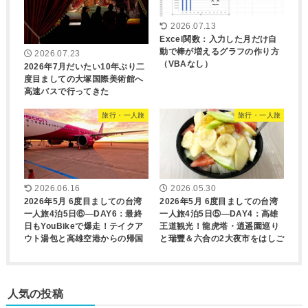
2026.07.13
Excel関数：入力した月だけ自
動で棒が増えるグラフの作り方
2026.07.23
（VBAなし）
2026年7月だいたい10年ぶり二
度目ましての大塚国際美術館へ
高速バスで行ってきた
旅行・一人旅
旅行・一人旅
2026.06.16
2026.05.30
2026年5月 6度目ましての台湾
2026年5月 6度目ましての台湾
一人旅4泊5日⑥―DAY6：最終
一人旅4泊5日⑤―DAY4：高雄
日もYouBikeで爆走！テイクア
王道観光！龍虎塔・逍遥園巡り
ウト湯包と高雄空港からの帰国
と瑞豐＆六合の2大夜市をはしご
人気の投稿