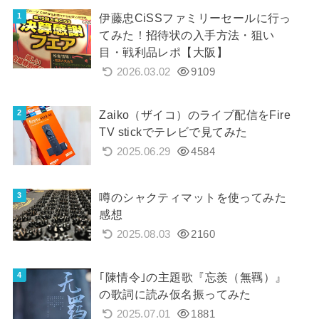
伊藤忠CiSSファミリーセールに行っ
てみた！招待状の入手方法・狙い
目・戦利品レポ【大阪】
2026.03.02
9109
Zaiko（ザイコ）のライブ配信をFire
TV stickでテレビで見てみた
2025.06.29
4584
噂のシャクティマットを使ってみた
感想
2025.08.03
2160
｢陳情令｣の主題歌『忘羨（無羈）』
の歌詞に読み仮名振ってみた
2025.07.01
1881