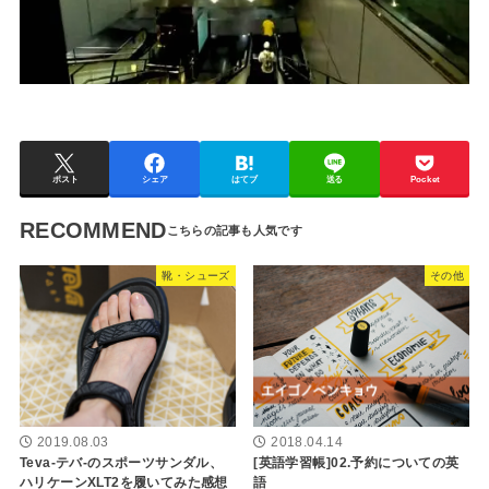
ポスト
シェア
はてブ
送る
Pocket
RECOMMEND
靴・シューズ
その他
2019.08.03
2018.04.14
Teva-テバ-のスポーツサンダル、
[英語学習帳]02.予約についての英
ハリケーンXLT2を履いてみた感想
語