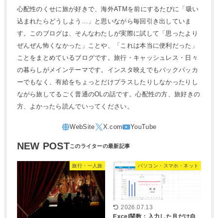
心配性のくせに旅が好きで、海外ATMを前にするたびに「吸い
込まれたらどうしよう…」と思いながら毎回引き出していま
す。このブログは、そんなわたしが実際に試して「思ったより
ぜんぜん怖くなかった」ことや、「これは本当に便利だった」
ことをまとめているブログです。旅行・キャッシュレス・日々
の暮らしがメインテーマです。インスタ映えでもバックパッカ
ーでもなく、有給をちょっとだけプラスしたりしなかったりし
ながら旅してるごく普通のOLの話です。心配性の方、旅好きの
方、よかったら読んでいってください。
NEW POST
旅行・一人旅
パソコン・スマホ・ネット
2026.07.13
Excel関数：入力した月だけ自