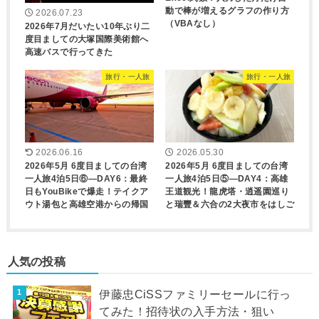
動で棒が増えるグラフの作り方
2026.07.23
（VBAなし）
2026年7月だいたい10年ぶり二
度目ましての大塚国際美術館へ
高速バスで行ってきた
旅行・一人旅
旅行・一人旅
2026.06.16
2026.05.30
2026年5月 6度目ましての台湾
2026年5月 6度目ましての台湾
一人旅4泊5日⑥―DAY6：最終
一人旅4泊5日⑤―DAY4：高雄
日もYouBikeで爆走！テイクア
王道観光！龍虎塔・逍遥園巡り
ウト湯包と高雄空港からの帰国
と瑞豐＆六合の2大夜市をはしご
人気の投稿
伊藤忠CiSSファミリーセールに行っ
てみた！招待状の入手方法・狙い