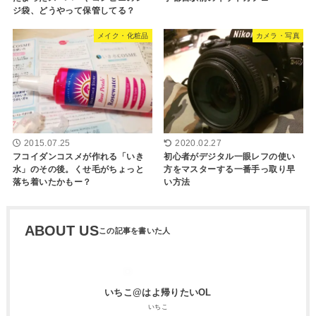
ジ袋、どうやって保管してる？
メイク・化粧品
カメラ・写真
2015.07.25
2020.02.27
フコイダンコスメが作れる「いき
初心者がデジタル一眼レフの使い
水」のその後。くせ毛がちょっと
方をマスターする一番手っ取り早
落ち着いたかもー？
い方法
ABOUT US
いちこ@はよ帰りたいOL
いちこ