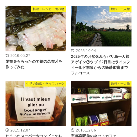
料理・レシピ・食べ物
旅行・一人旅
2025.10.04
2016.05.27
2025年のお盆休みもバリ島一人旅
昆布をもらったので鯛の昆布〆を
アゲイン⑦ウブド2日目はライスフ
作ってみた
ィールド散策からの舞踏鑑賞まで
フルコース
生活の知恵・ライフハック
旅行・一人旅
2015.12.07
2016.12.06
たまったスーパーやコンビニのレ
宇都宮駅前のネットカフェ