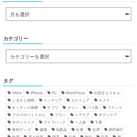
カテゴリー
タグ
iHerb
iPhone
PC
WordPress
お役立ちスキル
ふるさと納税
インテリア
エストニア
カメラ
キッチンの相棒
サプリ
タリン
バリ島
フランス
ブログのつくりかた
プラハ
ヘアケア
ボディケア
ボディメイク
ライフハック
一人旅
下着
便利グッズ
健康
化粧品
台南
台湾
国内旅行
学習
寒さ対策
寝具
引越
旅行
日常
服