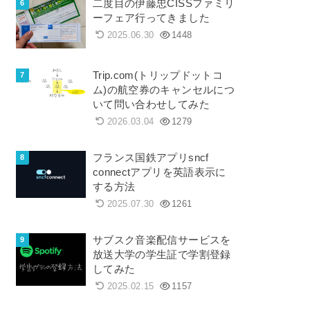
二度目の伊藤忠CISSファミリ
ーフェア行ってきました
2025.06.30
1448
Trip.com(トリップドットコ
ム)の航空券のキャンセルにつ
いて問い合わせしてみた
2026.03.04
1279
フランス国鉄アプリsncf
connectアプリを英語表示に
する方法
2025.07.30
1261
サブスク音楽配信サービスを
放送大学の学生証で学割登録
してみた
2025.02.15
1157