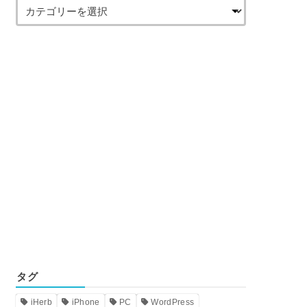
タグ
iHerb
iPhone
PC
WordPress