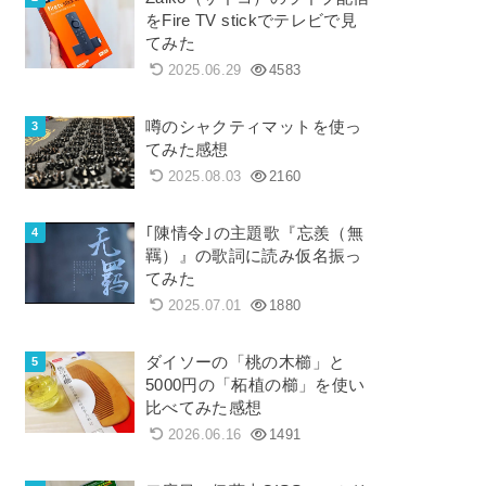
をFire TV stickでテレビで見
てみた
2025.06.29
4583
噂のシャクティマットを使っ
てみた感想
2025.08.03
2160
｢陳情令｣の主題歌『忘羨（無
羈）』の歌詞に読み仮名振っ
てみた
2025.07.01
1880
ダイソーの「桃の木櫛」と
5000円の「柘植の櫛」を使い
比べてみた感想
2026.06.16
1491