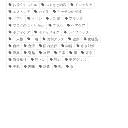
お役立ちスキル
ふるさと納税
インテリア
エストニア
カメラ
キッチンの相棒
サプリ
タリン
バリ島
フランス
ブログのつくりかた
プラハ
ヘアケア
ボディケア
ボディメイク
ライフハック
一人旅
下着
便利グッズ
健康
化粧品
台南
台湾
国内旅行
学習
寒さ対策
寝具
引越
旅行
日常
服
東京
海外旅行
筋トレ
節約
美容グッズ
美肌
趣味
雑貨
靴
食