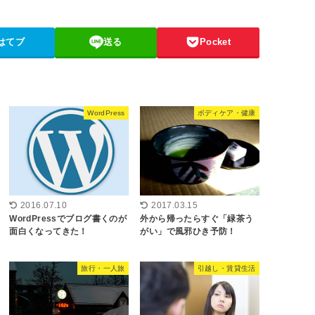
はてブ
送る
Pocket
WordPress
ボディケア・健康
2016.07.10
2017.03.15
WordPressでブログ書くのが
外から帰ったらすぐ「緑茶う
面白くなってきた！
がい」で風邪ひき予防！
旅行・一人旅
引越し・賃貸生活