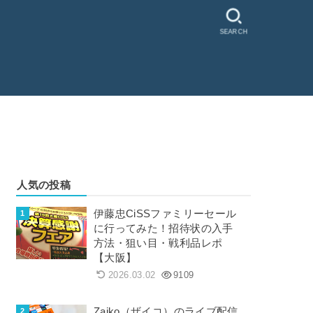
SEARCH
人気の投稿
伊藤忠CiSSファミリーセール
に行ってみた！招待状の入手
方法・狙い目・戦利品レポ
【大阪】
2026.03.02
9109
Zaiko（ザイコ）のライブ配信