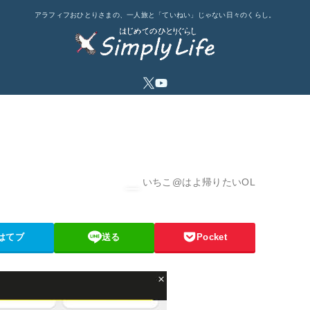
アラフィフおひとりさまの、一人旅と「ていねい」じゃない日々のくらし。
いちこ@はよ帰りたいOL
はてブ
送る
Pocket