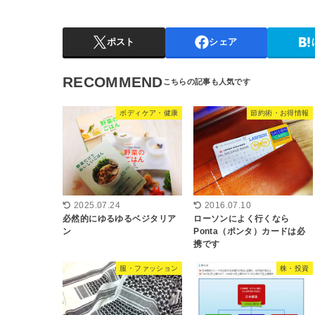
ポスト
シェア
RECOMMEND
ボディケア・健康
節約術・お得情報
2025.07.24
2016.07.10
必然的にゆるゆるベジタリア
ローソンによく行くなら
ン
Ponta（ポンタ）カードは必
携です
服・ファッション
株・投資