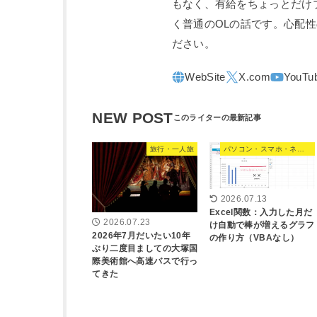
もなく、有給をちょっとだけ
く普通のOLの話です。心配
ださい。
NEW POST
旅行・一人旅
パソコン・スマホ・ネット
2026.07.13
Excel関数：入力した月だ
2026.07.23
け自動で棒が増えるグラフ
2026年7月だいたい10年
の作り方（VBAなし）
ぶり二度目ましての大塚国
際美術館へ高速バスで行っ
てきた