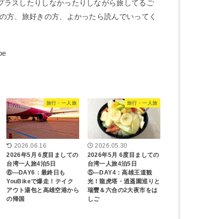
プラスしたりしなかったりしながら旅してるご
性の方、旅好きの方、よかったら読んでいってく
旅行・一人旅
旅行・一人旅
2026.06.16
2026.05.30
2026年5月 6度目ましての
2026年5月 6度目ましての
台湾一人旅4泊5日
台湾一人旅4泊5日
⑥―DAY6：最終日も
⑤―DAY4：高雄王道観
YouBikeで爆走！テイク
光！龍虎塔・逍遥園巡りと
アウト湯包と高雄空港から
瑞豐＆六合の2大夜市をは
の帰国
しご